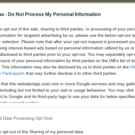
 radio blackout in progress (≥M5 - current: M7.54)
 on
https://t.co/3Xxrvc3cpA
ma -
Do Not Process My Personal Information
r.com/MPVzybkc4c
to opt-out of the sale, sharing to third parties, or processing of your per
formation for targeted advertising by us, please use the below opt-out s
eatherLive (@_SpaceWeather_)
May 14, 2025
r selection. Please note that after your opt-out request is processed y
eing interest-based ads based on personal information utilized by us or
disclosed to third parties prior to your opt-out. You may separately opt-
losure of your personal information by third parties on the IAB’s list of
το
Κέντρο Πρόγνωσης Διαστημικού Καιρού
. This information may also be disclosed by us to third parties on the
IA
Participants
that may further disclose it to other third parties.
NOAA, οι ηλιακές εκλάμψεις κατατάσσονται σε
ίες με βάση την ισχύ τους: A, B, C, M και X, μ
 that this website/app uses one or more Google services and may gath
including but not limited to your visit or usage behaviour. You may click 
ία να είναι δέκα φορές ισχυρότερη από την
 to Google and its third-party tags to use your data for below specifi
.
ogle consent section.
l Data Processing Opt Outs
o opt-out of the Sharing of my personal data.
λαμψη ήταν έντασης X2.7, γεγονός που την