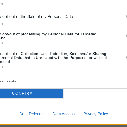
In
ν πιο ισχυρή κατηγορία.
o opt-out of the Sale of my Personal Data.
ερα:
In
to opt-out of processing my Personal Data for Targeted
ing.
ο Τζώνυ Καλημέρης - «Δεν μου έκανε την
In
πρόταση γάμου» είπε η Ελπίδα Ιακωβίδου
o opt-out of Collection, Use, Retention, Sale, and/or Sharing
ersonal Data that Is Unrelated with the Purposes for which it
lected.
ο τζιχαντιστής Άχμεντ αλ Σαράα που έγινε
In
πρόεδρος της Συρίας και συνομιλητής του
αμπ
consents
CONFIRM
ια Τέμπη: Το ψέμα έχει κοντά ποδάρια
Data Deletion
Data Access
Privacy Policy
protothema.gr στο Google News
ο
και μάθετε πρώτοι όλες