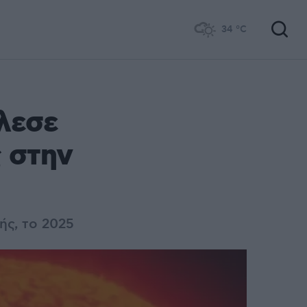
34
°C
λεσε
ς στην
ής, το 2025