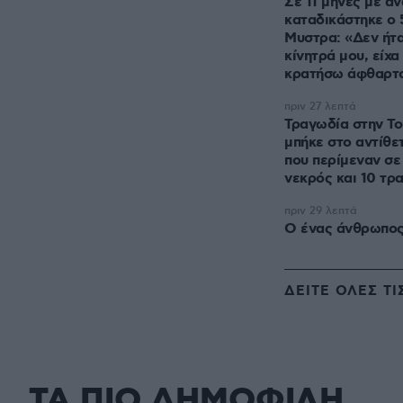
Σε 11 μήνες με α
καταδικάστηκε ο
Μυστρα: «Δεν ήτα
κίνητρά μου, είχα
κρατήσω άφθαρτ
πριν 27 λεπτά
Τραγωδία στην Το
μπήκε στο αντίθετ
που περίμεναν σε
νεκρός και 10 τρ
πριν 29 λεπτά
Ο ένας άνθρωπος
ΔΕΙΤΕ ΟΛΕΣ ΤΙ
ΤΑ ΠΙΟ ΔΗΜΟΦΙΛΗ