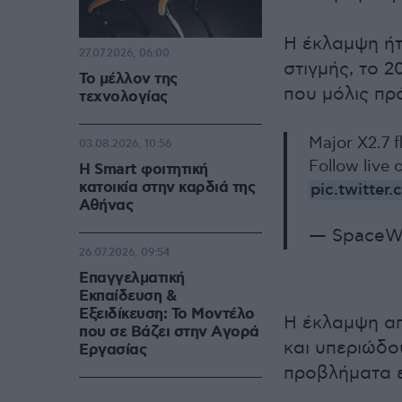
Η έκλαμψη ήτ
27.07.2026, 06:00
στιγμής, το 
Το μέλλον της
που μόλις πρ
τεχνολογίας
Major X2.7 f
03.08.2026, 10:56
Follow live
Η Smart φοιτητική
κατοικία στην καρδιά της
pic.twitte
Αθήνας
— SpaceW
26.07.2026, 09:54
Επαγγελματική
Εκπαίδευση &
Εξειδίκευση: Το Mοντέλο
Η έκλαμψη απ
που σε Bάζει στην Aγορά
και υπεριώδο
Eργασίας
προβλήματα ε