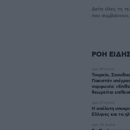
Δείτε όλες τις τ
που συμβαίνουν,
ΡΟΗ ΕΙΔΗ
πριν 19 λεπτά
Τουρκία, Σαουδικ
Πακιστάν υπέγραψ
συμφωνία: «Επίθε
θεωρείται επίθεσ
πριν 21 λεπτά
Η απόλυτη υποκρι
Ελληνες και τα η
πριν 25 λεπτά