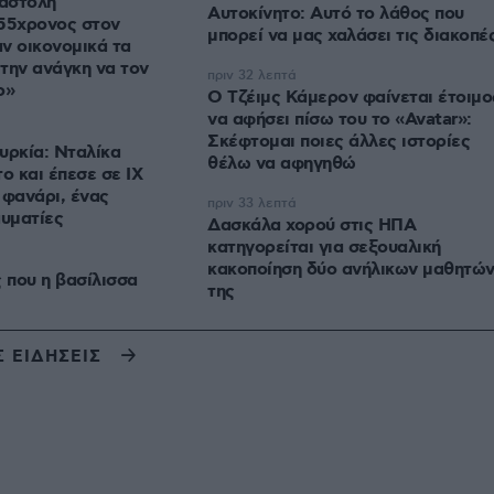
ναστολή
Αυτοκίνητο: Αυτό το λάθος που
 55χρονος στον
μπορεί να μας χαλάσει τις διακοπέ
ν οικονομικά τα
 την ανάγκη να τον
πριν 32 λεπτά
ο»
Ο Τζέιμς Κάμερον φαίνεται έτοιμο
να αφήσει πίσω του το «Avatar»:
Σκέφτομαι ποιες άλλες ιστορίες
υρκία: Νταλίκα
θέλω να αφηγηθώ
ο και έπεσε σε ΙΧ
 φανάρι, ένας
πριν 33 λεπτά
αυματίες
Δασκάλα χορού στις ΗΠΑ
κατηγορείται για σεξουαλική
κακοποίηση δύο ανήλικων μαθητώ
 που η βασίλισσα
της
Σ ΕΙΔΗΣΕΙΣ