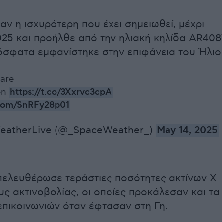
αν η ισχυρότερη που έχει σημειωθεί, μέχρι
2025 και προήλθε από την ηλιακή κηλίδα AR408
όσφατα εμφανίστηκε στην επιφάνεια του Ήλιο
lare
 on
https://t.co/3Xxrvc3cpA
r.com/SnRFy28p01
eatherLive (@_SpaceWeather_)
May 14, 2025
ελευθέρωσε τεράστιες ποσότητες ακτίνων Χ
υς ακτινοβολίας, οι οποίες προκάλεσαν και τα
πικοινωνιών όταν έφτασαν στη Γη.