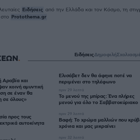
Ειδήσεις
ελευταίες
από την Ελλάδα και τον Κόσμο, τη στιγ
Protothema.gr
 στο
Ειδήσεις
Δημοφιλή
Σχολιασμ
ΣΕΩΝ
Ελισάβετ δεν θα άφηνε ποτέ να
ή Αραβία και
περιμένει στο τηλέφωνο
αν κοινή αμυντική
πριν 29 λεπτά
ση σε έναν θα
Το μενού της μπίρας: Ένα πλήρες
η σε όλους»
μενού για όλο το Σαββατοκύριακο
πριν 29 λεπτά
σία προς τους
Βαφή: Το χρώμα μαλλιών που κρύβ
λεκτρικά αυτοκίνητα
χρόνια και μας μικραίνει
πριν 32 λεπτά