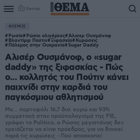
Games
ΚΟΣΜΟΣ
Ρωσία
Ρώσοι ολιγάρχες
Άλισερ Ουσμάνοφ
Βλαντίμιρ Πούτιν
Ξιφασκία
Κυρώσεις
Πόλεμος στην Ουκρανία
Sugar Daddy
Αλισέρ Ουσμάνοφ, ο «sugar
daddy» της ξιφασκίας - Πώς
ο... κολλητός του Πούτιν κάνει
παιχνίδι στην καρδιά του
παγκόσμιου αθλητισμού
Με... πορτοφόλι 16,7 δισ. ευρώ και 93%
συμμετοχή στον προϋπολογισμό της FIE,
γράφει το Politico, ο Ρώσος μεγιστάνας δεν
χρειάζεται να είναι πρόεδρος, για να διοικεί
παρά τις κυρώσεις - Πού αποσκοπεί