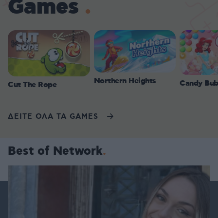
Games
Northern Heights
Candy Bub
Cut The Rope
ΔΕΙΤΕ ΟΛΑ ΤΑ GAMES
Best of Network