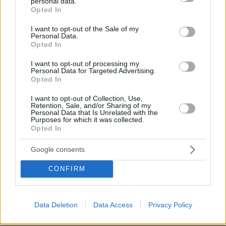
μάθουμε να υπάρχουμε και μετά από αυτόν»
personal data.
grant or deny consent to Google and its third-party tags to
Opted In
λέει ο Ντράκενμπεργκ. «Αλλιώς, δεν αξίζει να
use your data for below specified purposes in below Google
consent section.
υπάρχουμε».
I want to opt-out of the Sale of my
Personal Data.
Opted In
Ειδήσεις σήμερα:
I want to opt-out of processing my
Personal Data for Targeted Advertising.
Η Έφη Αχτσιόγλου ανακοίνωσε με μια
Opted In
φωτογραφία ότι περιμένει το δεύτερο παιδί της
I want to opt-out of Collection, Use,
Retention, Sale, and/or Sharing of my
Personal Data that Is Unrelated with the
Ανάσταση με μολότοφ στα Καμίνια της Κρήτης,
Purposes for which it was collected.
Opted In
καλάσνικοφ και εκρήξεις δυναμίτη στα Ζωνιανά
- Δείτε βίντεο
Google consents
CONFIRM
Πώς ξεκίνησε η οικογενειακή «σφαγή» στο
Ρέθυμνο - Κάρφωσαν τζάμι στον λαιμό του
γαμπρού
Data Deletion
Data Access
Privacy Policy