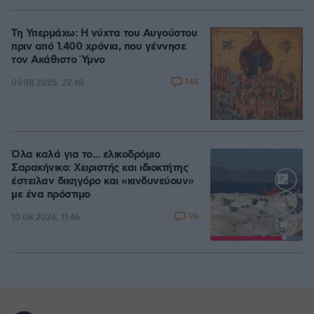
Τη Υπερμάχω: Η νύχτα του Αυγούστου
πριν από 1.400 χρόνια, που γέννησε
τον Ακάθιστο Ύμνο
148
09.08.2026, 22:48
Όλα καλά για το... ελικοδρόμιο
Σαρακήνικο: Χειριστής και ιδιοκτήτης
έστειλαν δικηγόρο και «κινδυνεύουν»
με ένα πρόστιμο
98
10.08.2026, 11:46
Loaded
:
100.00%