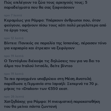
Πώς επιλέγουν τα ζώα τους αρχηγούς τους; 5
παραδείγματα που θα σας ξαφνιάσουν
πριν 7 λεπτά
Κεραμέως για Ράμφο: Υπάρχουν άνθρωποι που, όταν
φεύγουν, αφήνουν πίσω τους κάτι πολύ μεγαλύτερο από
το έργο τους
πριν 12 λεπτά
Βίντεο: Πανικός σε παραλία της Ισπανίας, πέρασαν τόνο
για καρχαρία και έτρεχαν να ξεφύγουν
πριν 19 λεπτά
Ο Τεντόγλου διέκοψε τις δηλώσεις του για να δει το
άλμα του Ιταλού Ιντσόλι, δείτε βίντεο
πριν 19 λεπτά
Το πιο προηγμένο υποβρύχιο στη Μέση Ανατολή
παρέδωσε η Γερμανία στο Ισραήλ: Ξεπερνά τα 70 μ.
μήκος το «Drakon» των €550 εκατ.
πριν 26 λεπτά
Χατζηδάκης για Ράμφο: Η πνευματική παρακαταθήκη
του θα μείνει πάντα ζωντανή