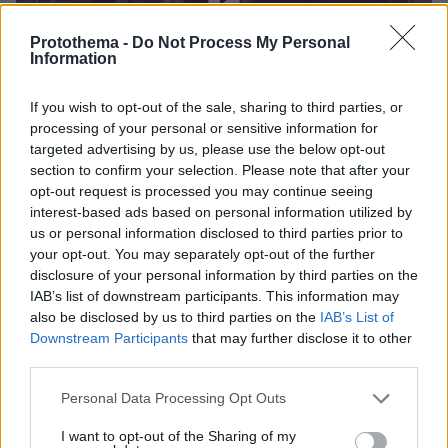
Protothema -
Do Not Process My Personal
Information
If you wish to opt-out of the sale, sharing to third parties, or
processing of your personal or sensitive information for
targeted advertising by us, please use the below opt-out
section to confirm your selection. Please note that after your
opt-out request is processed you may continue seeing
interest-based ads based on personal information utilized by
us or personal information disclosed to third parties prior to
your opt-out. You may separately opt-out of the further
disclosure of your personal information by third parties on the
Και μετά τον Ουσμάνοφ;
IAB’s list of downstream participants. This information may
also be disclosed by us to third parties on the
IAB’s List of
Downstream Participants
that may further disclose it to other
Παρά την κυριαρχία του, η FIE βρίσκεται χωρίς
third parties.
χορηγούς. Αν βρεθεί εκτός Ολυμπιακών
Please note that this website/app uses one or more Google
Αγώνων, το άθλημα κινδυνεύει με αφανισμό.
Personal Data Processing Opt Outs
services and may gather and store information including but
«Υπήρξαμε πριν τον Ουσμάνοφ. Πρέπει να
not limited to your visit or usage behaviour. You may click to
I want to opt-out of the Sharing of my