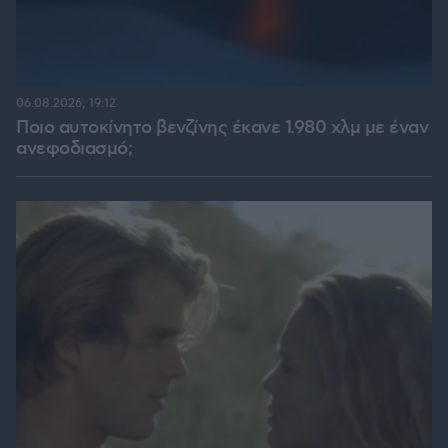
06.08.2026, 19:12
Ποιο αυτοκίνητο βενζίνης έκανε 1.980 χλμ με έναν
ανεφοδιασμό;