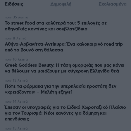
Ειδήσεις
Δημοφιλή
Σχολιασμένα
πριν 35 λεπτά
Το street food στα καλύτερά του: 5 επιλογές σε
αθηναϊκές καντίνες και σουβλατζίδικα
πριν 8 λεπτά
Αθήνα-Αρβανίτσα-Αντίκυρα: Ένα καλοκαιρινό road trip
από το βουνό στη θάλασσα
πριν 10 λεπτά
Greek Goddess Beauty: Η τάση ομορφιάς που μας κάνει
να θέλουμε να μοιάζουμε με σύγχρονη Ελληνίδα θεά
πριν 13 λεπτά
Πότε τα φάρμακα για την υπερπλασία προστάτη δεν
«χρειάζονται» – Μελέτη εξηγεί
πριν 14 λεπτά
Έπεσαν οι υπογραφές για το Ειδικό Χωροταξικό Πλαίσιο
για τον Τουρισμό: Νέοι κανόνες για δόμηση και
επενδύσεις
πριν 15 λεπτά