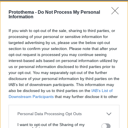
07.08.2026, 07:19
«Δεν το πιστεύουμε», λένε οι Αμερικανοί που
Protothema -
Do Not Process My Personal
Information
υιοθέτησαν τον Αφγανό στη Λέσβο - Η αρχική
εκδοχή για το φονικό στην Κυψέλη και η σιωπή
στην απολογία
If you wish to opt-out of the sale, sharing to third parties, or
processing of your personal or sensitive information for
targeted advertising by us, please use the below opt-out
section to confirm your selection. Please note that after your
opt-out request is processed you may continue seeing
interest-based ads based on personal information utilized by
us or personal information disclosed to third parties prior to
your opt-out. You may separately opt-out of the further
disclosure of your personal information by third parties on the
IAB’s list of downstream participants. This information may
also be disclosed by us to third parties on the
IAB’s List of
Downstream Participants
that may further disclose it to other
third parties.
Please note that this website/app uses one or more Google
Personal Data Processing Opt Outs
services and may gather and store information including but
not limited to your visit or usage behaviour. You may click to
I want to opt-out of the Sharing of my