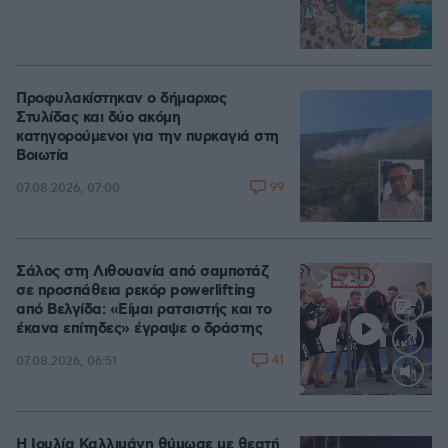
Προφυλακίστηκαν ο δήμαρχος
Στυλίδας και δύο ακόμη
κατηγορούμενοι για την πυρκαγιά στη
Βοιωτία
99
07.08.2026, 07:00
Σάλος στη Λιθουανία από σαμποτάζ
σε προσπάθεια ρεκόρ powerlifting
από Βελγίδα: «Είμαι ρατσιστής και το
έκανα επίτηδες» έγραψε ο δράστης
41
07.08.2026, 06:51
Loaded
:
100.00%
Η Ιουλία Καλλιμάνη θύμωσε με θεατή