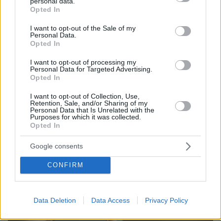
personal data.
grant or deny consent to Google and its third-party tags to
Opted In
use your data for below specified purposes in below Google
consent section.
I want to opt-out of the Sale of my
Personal Data.
Opted In
I want to opt-out of processing my
Personal Data for Targeted Advertising.
07.08.2026, 07:16
Opted In
Οργή στο Περού για το βίντεο της σεξουαλικής
επίθεσης μαέστρου σε 26χρονη τραγουδίστρια:
I want to opt-out of Collection, Use,
«Σιγά-σιγά θα το ξεπεράσεις» της έλεγαν από τη
Retention, Sale, and/or Sharing of my
Personal Data that Is Unrelated with the
μπάντα της
Purposes for which it was collected.
Opted In
Google consents
CONFIRM
Data Deletion
Data Access
Privacy Policy