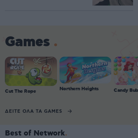
Games
Northern Heights
Candy Bub
Cut The Rope
ΔΕΙΤΕ ΟΛΑ ΤΑ GAMES
Best of Network