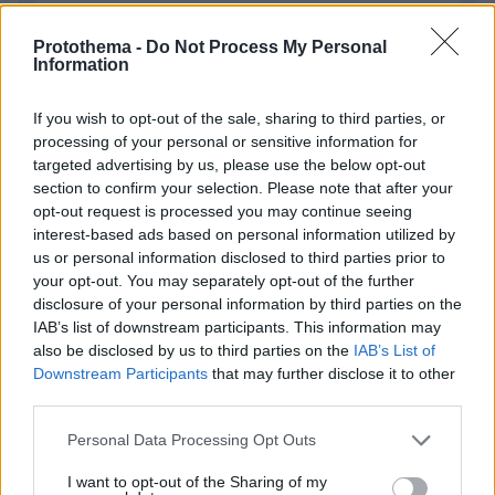
Απομένουν
2500
χαρακτήρες
Protothema -
Do Not Process My Personal
Information
If you wish to opt-out of the sale, sharing to third parties, or
processing of your personal or sensitive information for
targeted advertising by us, please use the below opt-out
section to confirm your selection. Please note that after your
* Υποχρεωτικά πεδία
opt-out request is processed you may continue seeing
interest-based ads based on personal information utilized by
us or personal information disclosed to third parties prior to
your opt-out. You may separately opt-out of the further
ΡΟΗ ΕΙΔΗΣΕΩΝ
disclosure of your personal information by third parties on the
IAB’s list of downstream participants. This information may
also be disclosed by us to third parties on the
IAB’s List of
Ειδήσεις
Δημοφιλή
Σχολιασμένα
Downstream Participants
that may further disclose it to other
third parties.
πριν 8 λεπτά
Η Bella Hadid μόλις επιβεβαίωσε ότι αυτή είναι το πιο
Please note that this website/app uses one or more Google
Personal Data Processing Opt Outs
κομψή απόχρωση ξανθού για το φετινό καλοκαίρι
services and may gather and store information including but
not limited to your visit or usage behaviour. You may click to
I want to opt-out of the Sharing of my
πριν 10 λεπτά