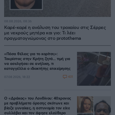
08.08.2026, 08:36
Καρέ-καρέ η ανάλυση του τροχαίου στις Σέρρες
με νεκρούς μητέρα και γιο: Τι λέει
πραγματογνώμονας στο protothema
«Πόσα θέλεις για το κορίτσι;»:
Τουρίστας στην Κρήτη ζητά... τιμή για
να ασελγήσει σε ανήλικη, τι
καταγγέλλει ο ιδιοκτήτης επιχείρησης
431
07.08.2026, 18:22
Ο «Δράκος» του Λονδίνου: 40χρονος
με προβλήματα όρασης σκότωνε και
βίαζε γυναίκες, η αστυνομία τον είχε
συλλάβει και τον άφησε ελεύθερο