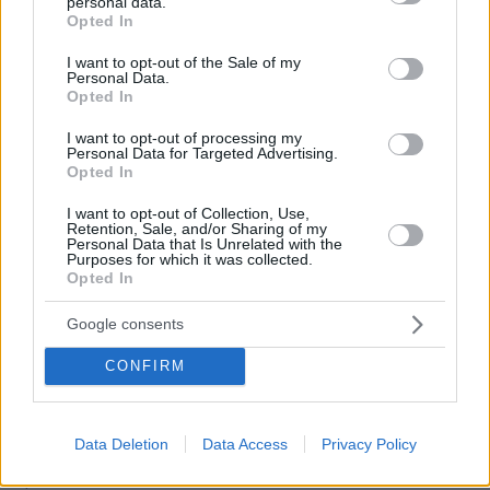
personal data.
Μαρία Εκμεκτσίογλου: Ζω καθημερινά θαύματα, πρώτα
grant or deny consent to Google and its third-party tags to
Opted In
είναι ο Θεός και μετά οι γιοι μου
use your data for below specified purposes in below Google
consent section.
I want to opt-out of the Sale of my
πριν 11 λεπτά
Personal Data.
Οι μαρτυρίες κατοίκων για τον δήμαρχο Μάνδρας-
Opted In
Ειδυλλίας: «Έσωσε το σπίτι μας, ενώ δίπλα καιγόταν το
δικό του»
I want to opt-out of processing my
Personal Data for Targeted Advertising.
πριν 27 λεπτά
Opted In
Πρωτεΐνη δεν έχει μόνο το κρέας – Ανακαλύψτε 8
φρούτα με πρωτεΐνη και βάλτε τα στο πιάτο σας
I want to opt-out of Collection, Use,
Retention, Sale, and/or Sharing of my
Personal Data that Is Unrelated with the
πριν 28 λεπτά
Purposes for which it was collected.
Αυτά τα τρία ζώδια προσελκύουν σημαντική οικονομική
Opted In
επιτυχία τον Αύγουστο
Google consents
πριν 31 λεπτά
Στις φλόγες διυλιστήριο πετρελαίου στο Κρασνοντάρ
της Ρωσίας μετά από ουκρανική επίθεση με drones
CONFIRM
πριν 34 λεπτά
Ρούχα και αξεσουάρ από το «Ο Διάβολος φοράει Prada
Data Deletion
Data Access
Privacy Policy
2» βγαίνουν σε διαδικτυακή δημοπρασία
πριν 37 λεπτά