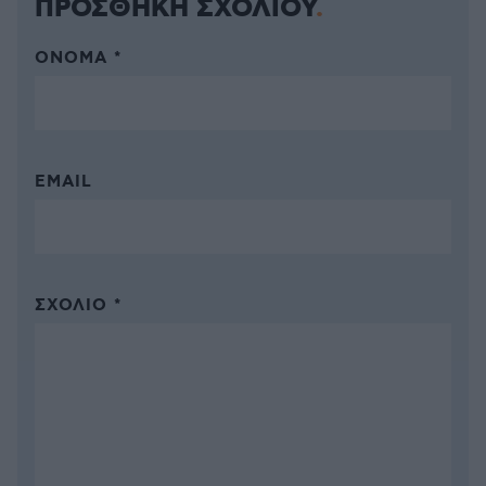
ΠΡΟΣΘΗΚΗ ΣΧΟΛΙΟΥ
ΌΝΟΜΑ *
EMAIL
ΣΧΌΛΙΟ *