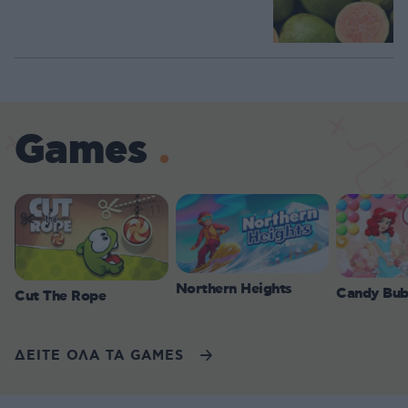
Games
Northern Heights
Candy Bub
Cut The Rope
ΔΕΙΤΕ ΟΛΑ ΤΑ GAMES