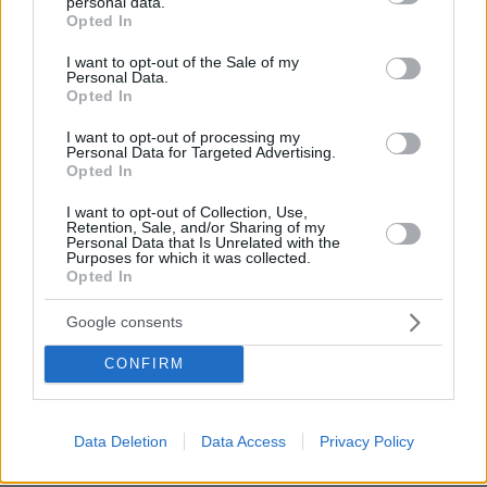
personal data.
grant or deny consent to Google and its third-party tags to
πριν 26 λεπτά
Opted In
Συνελήφθη αστυνομικός για επικίνδυνη οδήγηση και
use your data for below specified purposes in below Google
απείθεια
consent section.
I want to opt-out of the Sale of my
Personal Data.
πριν 26 λεπτά
Opted In
Δημήτρης Ξανθάκης: Η γνήσια λαϊκή φωνή, οι
συνεργασίες, τα κορυφαία του τραγούδια, γιατί δεν
I want to opt-out of processing my
Personal Data for Targeted Advertising.
έκανε καριέρα σε μεγάλες πίστες
Opted In
πριν 27 λεπτά
Οι πρώτες δηλώσεις του Λιβάι Γκαρσία: «Με έπεισαν ο
I want to opt-out of Collection, Use,
Retention, Sale, and/or Sharing of my
προπονητής και ο τεχνικός διευθυντής του
Personal Data that Is Unrelated with the
Παναθηναϊκού», βίντεο
Purposes for which it was collected.
Opted In
πριν 28 λεπτά
Αυτά είναι τα σημάδια που δείχνουν ότι ο σκύλος σας
Google consents
είναι παραμελημένος
CONFIRM
ΔΕΙΤΕ ΟΛΕΣ ΤΙΣ ΕΙΔΗΣΕΙΣ
Data Deletion
Data Access
Privacy Policy