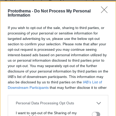
Οι Xώρες του Αιγαίου: Περιπλάνηση στην ψυχή των
νησιών
Protothema -
Do Not Process My Personal
Information
πριν 9 λεπτά
Η Τραμπζονσπόρ ανακοίνωσε και επίσημα τη μεταγραφή
του Σαλάχ: Θα παίρνει 17 εκατομμύρια τον χρόνο
If you wish to opt-out of the sale, sharing to third parties, or
processing of your personal or sensitive information for
πριν 13 λεπτά
targeted advertising by us, please use the below opt-out
Στην Ίμπιζα με τον νέο της σύντροφο η Κιάρα Φεράνι
section to confirm your selection. Please note that after your
πριν 16 λεπτά
opt-out request is processed you may continue seeing
Το «πριν και το μετά» της πρόσκρουσης του πυραύλου
interest-based ads based on personal information utilized by
της SpaceX στη Σελήνη: Τι δείχνουν φωτογραφίες
us or personal information disclosed to third parties prior to
κορεατικής συσκευής
your opt-out. You may separately opt-out of the further
disclosure of your personal information by third parties on the
πριν 17 λεπτά
Μάχη με τις φλόγες εν μέσω καύσωνα στα Βαλκάνια:
IAB’s list of downstream participants. This information may
Πυρκαγιές σε Σερβία και Αλβανία με θερμοκρασίες έως
also be disclosed by us to third parties on the
IAB’s List of
40 βαθμούς
Downstream Participants
that may further disclose it to other
third parties.
πριν 19 λεπτά
Πέθανε το άσπρο κουτάβι που συμβίωνε με αγέλη
Please note that this website/app uses one or more Google
Personal Data Processing Opt Outs
λύκων στην Κεντρική Μακεδονία: Καλό ταξίδι μικρέ,
services and may gather and store information including but
δείτε βίντεο
not limited to your visit or usage behaviour. You may click to
I want to opt-out of the Sharing of my