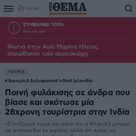
Games
ΣΥΜΒΑΙΝΕΙ ΤΩΡΑ
πριν μία ώρα
Φωτιά στην Aγία Μαρίνα Ηλείας,
σηκώθηκαν τρία αεροσκάφη
ΚΟΣΜΟΣ
Βιασμός
Δολοφονία
Ινδία
Ιρλανδία
Ποινή φυλάκισης σε άνδρα που
βίασε και σκότωσε μία
28χρονη τουρίστρια στην Ινδία
«Ελπίζουμε τώρα όχι μόνο ότι η Ντανιέλ μπορεί
να αναπαυθεί εν ειρήνη, αλλά ότι εμείς ως