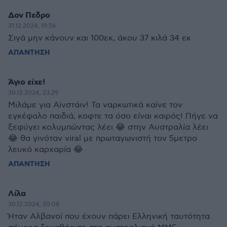
Δον Πεδρο
31.12.2024, 19:56
Σιγά μην κάνουν και 100εκ, άκου 37 κιλά 34 εκ
ΑΠΑΝΤΗΣΗ
Άγιο είχε!
30.12.2024, 23:29
Μιλάμε για Αϊνστάιν! Τα ναρκωτικά καίνε τον
εγκέφαλο παιδιά, κοφτε τα όσο είναι καιρός! Πήγε να
ξεφύγει κολυμπώντας λέει 😂 στην Αυστραλία λέει
😂 θα γινόταν viral με πρωταγωνιστή τον 5μετρο
λευκό καρχαρία 😂
ΑΠΑΝΤΗΣΗ
Λίλα
30.12.2024, 20:08
Ήταν Αλβανοί που έχουν πάρει Ελληνική ταυτότητα