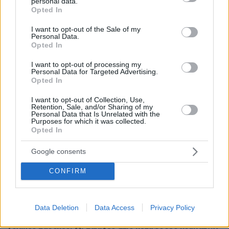
personal data.
grant or deny consent to Google and its third-party tags to
Η εμμηνόπαυση πριν τα 40 αυξάνει τον κίνδυνο
Opted In
use your data for below specified purposes in below Google
υπέρτασης
consent section.
I want to opt-out of the Sale of my
Personal Data.
πριν 24 λεπτά
Opted In
Ιός Δυτικού Νείλου: Μάχη του ΕΚΕΑ για να μην χαθούν
πολύτιμες μονάδες αίματος
I want to opt-out of processing my
Personal Data for Targeted Advertising.
πριν 27 λεπτά
Opted In
Σήμερα η απολογία του 55χρονου που έκρυβε τον
νεκρό πατέρα του σε καταψύκτη στον Μυστρά, τα
I want to opt-out of Collection, Use,
αναπάντητα ερωτήματα
Retention, Sale, and/or Sharing of my
Personal Data that Is Unrelated with the
πριν 31 λεπτά
Purposes for which it was collected.
Οι τελευταίες εβδομάδες των Summer Sales κρύβουν
Opted In
τις καλύτερες ευκαιρίες
Google consents
πριν 33 λεπτά
Η επιστήμη πίσω από την τέλεια φάβα
CONFIRM
πριν 33 λεπτά
Κόκκινο κρέας: Αυξάνει κατά 49% τον κίνδυνο διαβήτη
– Με τι να το αντικαταστήσετε
Data Deletion
Data Access
Privacy Policy
πριν 35 λεπτά