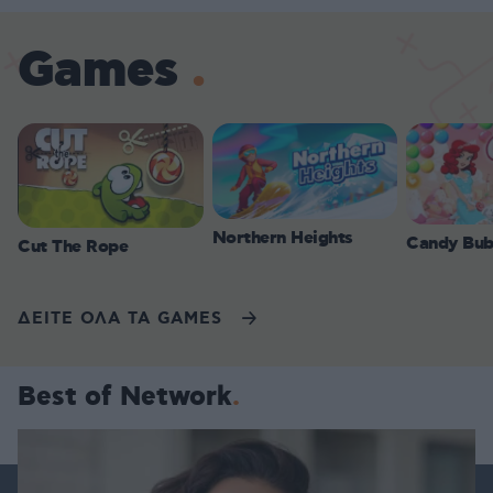
Games
Northern Heights
Candy Bub
Cut The Rope
ΔΕΙΤΕ ΟΛΑ ΤΑ GAMES
Best of Network