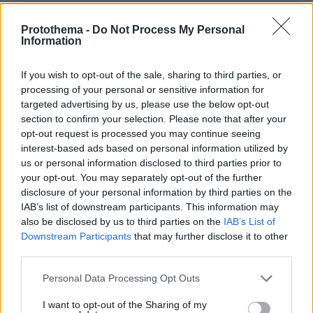
Απομένουν
2500
χαρακτήρες
Protothema -
Do Not Process My Personal
Information
If you wish to opt-out of the sale, sharing to third parties, or
processing of your personal or sensitive information for
targeted advertising by us, please use the below opt-out
section to confirm your selection. Please note that after your
* Υποχρεωτικά πεδία
opt-out request is processed you may continue seeing
interest-based ads based on personal information utilized by
us or personal information disclosed to third parties prior to
your opt-out. You may separately opt-out of the further
ΡΟΗ ΕΙΔΗΣΕΩΝ
disclosure of your personal information by third parties on the
IAB’s list of downstream participants. This information may
Ειδήσεις
Δημοφιλή
Σχολιασμένα
also be disclosed by us to third parties on the
IAB’s List of
Downstream Participants
that may further disclose it to other
πριν 19 λεπτά
third parties.
Δραματική διάσωση στην Κίνα: Φορτηγό έπεσε πάνω σε
αυτοκίνητο και το σκέπασε με κάρβουνα, τον οδηγό
Please note that this website/app uses one or more Google
Personal Data Processing Opt Outs
έσωσε στρατιώτης, δείτε βίντεο
services and may gather and store information including but
not limited to your visit or usage behaviour. You may click to
I want to opt-out of the Sharing of my
πριν 21 λεπτά