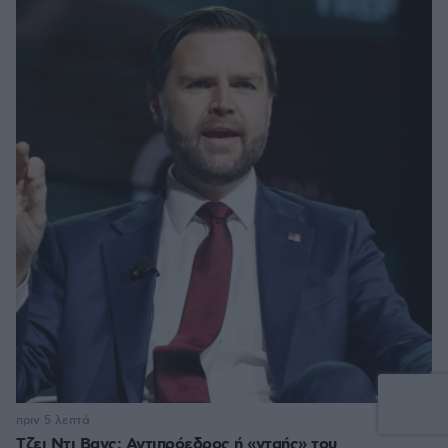
πριν 5 λεπτά
Τζει Ντι Βανς: Αντιπρόεδρος ή «νταής» του