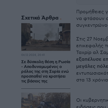
Προμήθειες γ
Σχετικά Άρθρα
να φτάσουν ο
συγκεντρώνου
Στις 27 Νοεμ
επικεφαλής τ
Ταχρίρ αλ Σα
06.12.2024, 20:41
εξαπέλυσε επ
Σε δύσκολη θέση η Ρωσία
μεγάλες πόλε
- Αποδυναμωμένος ο
ρόλος της στη Συρία ενώ
εντυπωσιακότ
προσπαθεί να κρατήσει
στα 13 χρόνι
τις βάσεις της
Οι κυβερνητι
ειδήσεις που