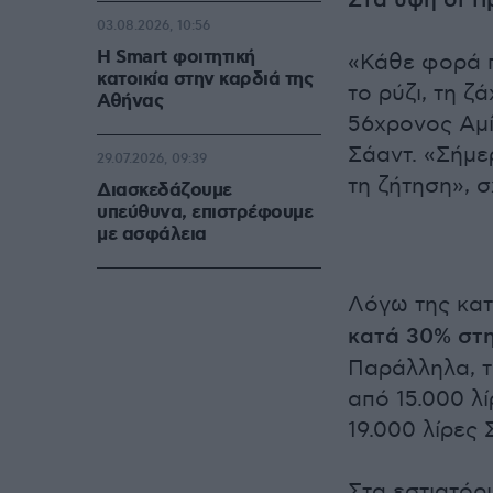
Στα ύψη οι τι
03.08.2026, 10:56
Η Smart φοιτητική
«Κάθε φορά π
κατοικία στην καρδιά της
το ρύζι, τη ζ
Αθήνας
56χρονος Αμί
Σάαντ. «Σήμε
29.07.2026, 09:39
τη ζήτηση», σ
Διασκεδάζουμε
υπεύθυνα, επιστρέφουμε
με ασφάλεια
Λόγω της κα
κατά 30% στ
Παράλληλα, τ
από 15.000 λ
19.000 λίρες 
Στα εστιατόρι