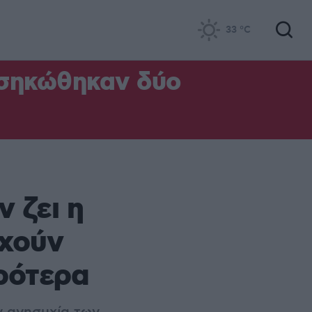
33
°C
 σηκώθηκαν δύο
 ζει η
υχούν
ιρότερα