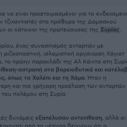
ια να είναι προετοιμασμένοι για το ενδεχόμεν
ι τζιχαντιστές στα πρόθυρα της Δαμασκού
ν οι κάτοικοι της πρωτεύουσας της
Συρίας
.
βρίου, ένας συνασπισμός ανταρτών με
η ριζοσπαστική, ισλαμιστική οργάνωση Χάγιατ
μ, το πρώην παρακλάδι της Αλ Κάιντα στη Συρί
ίθεση-αστραπή στα βορειοδυτικά και κατέλα
ις, όπως το Χαλέπι και τη Χάμα
. Ήταν η
ερη και πιο γρήγορη προέλαση των ανταρτών
α του πολέμου στη Συρία.
κές δυνάμεις
εξαπέλυσαν αντεπίθεση
, αλλά οι
 έρχονται από τα μέτωπα δείχνουν ότι ο