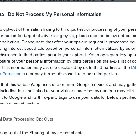
 στρατός υποχωρεί. Πληροφορίες ανέφεραν τ
ma -
Do Not Process My Personal Information
ι αποσύρθηκε από την πόλη Χομς, που απέχε
ρα από την πρωτεύουσα Δαμασκό, κάτι που το
to opt-out of the sale, sharing to third parties, or processing of your per
υνας το διέψευσε.
formation for targeted advertising by us, please use the below opt-out s
r selection. Please note that after your opt-out request is processed y
eing interest-based ads based on personal information utilized by us or
 οι ψευδείς ειδήσεις
εντείνουν την αγωνία και
disclosed to third parties prior to your opt-out. You may separately opt-
 των κατοίκων
. Το υπουργείο Άμυνας κατήγγει
losure of your personal information by third parties on the IAB’s list of
ούν πλαστά βίντεο, όπως κάποια που δείχνου
. This information may also be disclosed by us to third parties on the
IA
Participants
that may further disclose it to other third parties.
 έδρα του γενικού επιτελείου, και κάλεσε του
ην πιστεύουν τα «ψέματα», στόχος των οποίων
 that this website/app uses one or more Google services and may gath
including but not limited to your visit or usage behaviour. You may click 
ίρουν το χάος και τον πανικό».
 to Google and its third-party tags to use your data for below specifi
ogle consent section.
ληλη εξέλιξη, Σύροι αξιωματούχοι, ανάμεσά
βερνήτης της Σουέιντα, στη νότια Συρία,
l Data Processing Opt Outs
 κυβερνητικά κτίρια στην πόλη
.
o opt-out of the Sharing of my personal data.