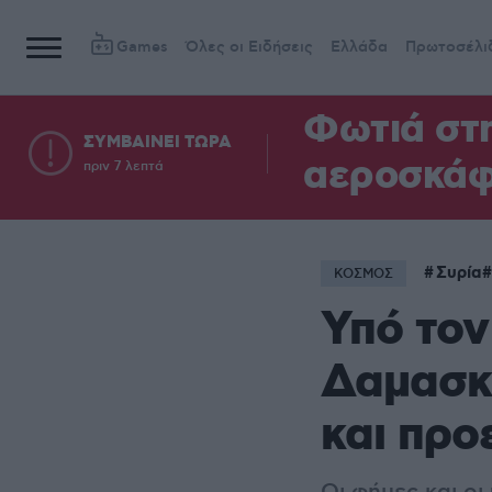
Games
Όλες οι Ειδήσεις
Ελλάδα
Πρωτοσέλι
Φωτιά στ
ΣΥΜΒΑΙΝΕΙ ΤΩΡΑ
αεροσκά
πριν 7 λεπτά
Συρία
ΚΟΣΜΟΣ
Υπό τον
Δαμασκό
και προ