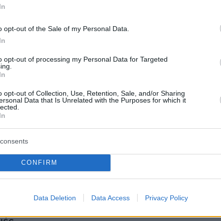
In
Παρατηρητήριο Ανθρωπίνων Δικαιωμάτων
o opt-out of the Sale of my Personal Data.
ο κυβερνήτης της Σουέιντα, οι αρχηγοί της
In
αι της φυλακής, καθώς και ο τοπικός αρχηγός
to opt-out of processing my Personal Data for Targeted
ing.
ντος] κόμματος Μπάαθ εγκατέλειψαν τα
In
, καθώς τοπικοί μαχητές πήραν τον έλεγχο
o opt-out of Collection, Use, Retention, Sale, and/or Sharing
μείων διέλευσης στην επαρχία», διευκρίνισε η
ersonal Data that Is Unrelated with the Purposes for which it
lected.
κή οργάνωση.
In
μέρωσης Suwayda24 δημοσίευσε μάλιστα
consents
του προσωπικού που εγκαταλείπει την έδρα
CONFIRM
ας και άλλες που δείχνουν μαχητές να
ν μια φωτογραφία του προέδρου Μπασάρ αλ-
Data Deletion
Data Access
Privacy Policy