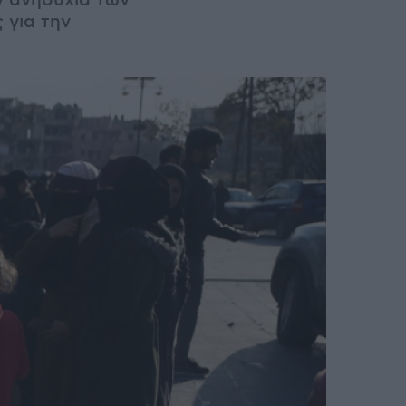
ην ανησυχία των
 για την