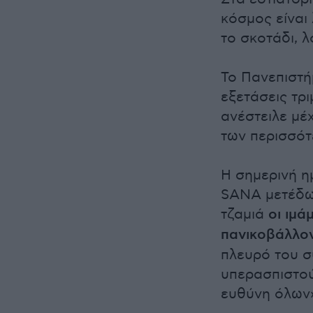
κόσμος είναι 
το σκοτάδι, 
Το Πανεπιστή
εξετάσεις τρ
ανέστειλε μέ
των περισσότ
Η σημερινή η
SANA μετέδωσ
τζαμιά
οι ιμά
πανικοβάλλο
πλευρό του σ
υπερασπιστούν
ευθύνη όλων