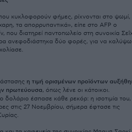
μές
ου κυκλοφορούν φήμες, ρίχνονται στο ψωμί,
άχαρη, τα απορρυπαντικά», είπε στο AFP ο
ν, που διατηρεί παντοπωλείο στη συνοικία Σεΐ
ρα ανεφοδιάστηκα δύο φορές, για να καλύψω
χολίασε.
τάστασης
η τιμή ορισμένων προϊόντων αυξήθη
ην πρωτεύουσα
, όπως λένε οι κάτοικοι.
ο δολάριο έσπασε κάθε ρεκόρ: η ισοτιμία του,
ίρες στις 27 Νοεμβρίου, σήμερα έφτασε τις
Συρίας.
α και τα καφενεία της συνοικίας Μπαμπ Σαρκί,