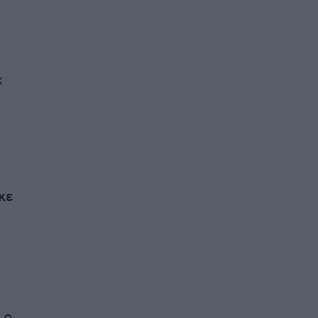
χ
κε
 ο