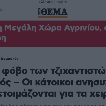
Ελληνικά
English
δα
η Μεγάλη Χώρα Αγρινίου,
φη
Δαμασκός
 φόβο των τζιχαντιστών
ς – Οι κάτοικοι ανησ
ετοιμάζονται για τα χε