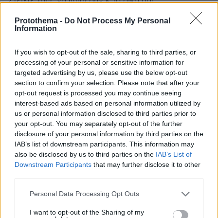
Στείλτε τους να φτιάξουν κ το δικό μας
ΑΠΑΝΤΗΣΗ
Protothema -
Do Not Process My Personal
Information
Άλλη μία παραβίαση του Διεθνούς Δικαίου από το
ψευδοκράτος
If you wish to opt-out of the sale, sharing to third parties, or
processing of your personal or sensitive information for
12.11.2024, 18:44
targeted advertising by us, please use the below opt-out
Δεν βάλανε μυαλό από τις βουτιές στο Άμστερνταμ.
section to confirm your selection. Please note that after your
Την Πέμπτη έχει Γαλλία - Ισραήλ, θα νιώσουν πάλι την
opt-out request is processed you may continue seeing
"αγάπη" της Δύσης.
interest-based ads based on personal information utilized by
ΑΠΑΝΤΗΣΗ
us or personal information disclosed to third parties prior to
your opt-out. You may separately opt-out of the further
Μπα!
disclosure of your personal information by third parties on the
12.11.2024, 19:15
IAB’s list of downstream participants. This information may
Ξαναρχίσατε, το ΣΚΟΥΞΙΜΟ;;;😂😂😂
also be disclosed by us to third parties on the
IAB’s List of
Downstream Participants
that may further disclose it to other
ΑΠΑΝΤΗΣΗ
third parties.
Please note that this website/app uses one or more Google
Οσο να ‘ναι…
Personal Data Processing Opt Outs
services and may gather and store information including but
12.11.2024, 19:13
not limited to your visit or usage behaviour. You may click to
I want to opt-out of the Sharing of my
Οι βουτιές στο τσιμέντο, είναι ένα θέμα! Αν, με