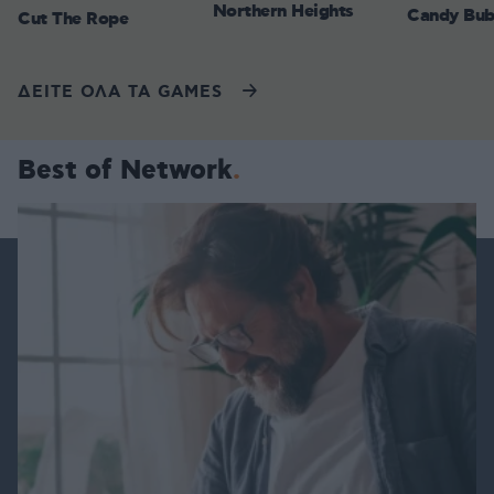
Northern Heights
Candy Bub
Cut The Rope
ΔΕΙΤΕ ΟΛΑ ΤΑ GAMES
Best of Network