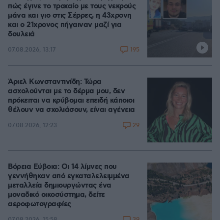
πώς έγινε το τροχαίο με τους νεκρούς
μάνα και γιο στις Σέρρες, η 43χρονη
και ο 21χρονος πήγαιναν μαζί για
δουλειά
195
07.08.2026, 13:17
Άριελ Κωνσταντινίδη: Τώρα
ασχολούνται με το δέρμα μου, δεν
πρόκειται να κρύβομαι επειδή κάποιοι
θέλουν να σχολιάσουν, είναι αγένεια
29
07.08.2026, 12:23
Βόρεια Εύβοια: Οι 14 λίμνες που
γεννήθηκαν από εγκαταλελειμμένα
μεταλλεία δημιουργώντας ένα
μοναδικό οικοσύστημα, δείτε
αεροφωτογραφίες
39
07.08.2026, 15:58