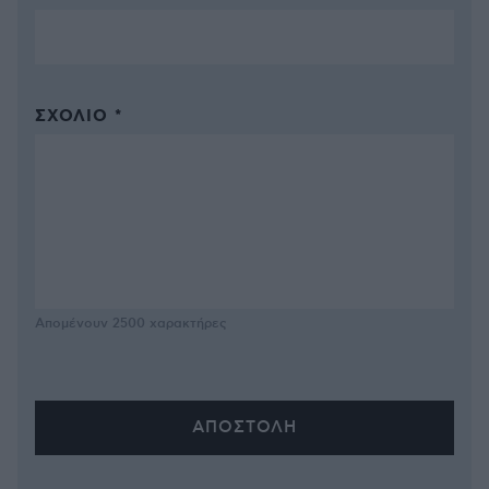
ΣΧΌΛΙΟ *
Απομένουν
2500
χαρακτήρες