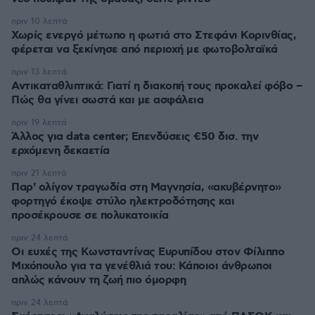
πριν 10 λεπτά
Χωρίς ενεργό μέτωπο η φωτιά στο Στεφάνι Κορινθίας,
φέρεται να ξεκίνησε από περιοχή με φωτοβολταϊκά
πριν 13 λεπτά
Αντικαταθλιπτικά: Γιατί η διακοπή τους προκαλεί φόβο –
Πώς θα γίνει σωστά και με ασφάλεια
πριν 19 λεπτά
Άλλος για data center; Επενδύσεις €50 δισ. την
ερχόμενη δεκαετία
πριν 21 λεπτά
Παρ' ολίγον τραγωδία στη Μαγνησία, «ακυβέρνητο»
φορτηγό έκοψε στύλο ηλεκτροδότησης και
προσέκρουσε σε πολυκατοικία
πριν 24 λεπτά
Οι ευχές της Κωνσταντίνας Ευρυπίδου στον Φίλιππο
Μιχόπουλο για τα γενέθλιά του: Κάποιοι άνθρωποι
απλώς κάνουν τη ζωή πιο όμορφη
πριν 24 λεπτά