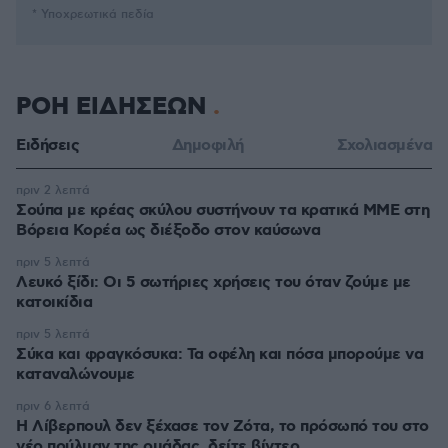
* Υποχρεωτικά πεδία
ΡΟΗ ΕΙΔΗΣΕΩΝ
Ειδήσεις
Δημοφιλή
Σχολιασμένα
πριν 2 λεπτά
Σούπα με κρέας σκύλου συστήνουν τα κρατικά ΜΜΕ στη
Βόρεια Κορέα ως διέξοδο στον καύσωνα
πριν 5 λεπτά
Λευκό ξίδι: Οι 5 σωτήριες χρήσεις του όταν ζούμε με
κατοικίδια
πριν 5 λεπτά
Σύκα και φραγκόσυκα: Τα οφέλη και πόσα μπορούμε να
καταναλώνουμε
πριν 6 λεπτά
Η Λίβερπουλ δεν ξέχασε τον Ζότα, το πρόσωπό του στο
νέο πούλμαν της ομάδας, δείτε βίντεο