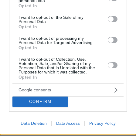
personal data.
grant or deny consent to Google and its third-party tags to
εννοείς…😉
Opted In
use your data for below specified purposes in below Google
ΑΠΑΝΤΗΣΗ
consent section.
I want to opt-out of the Sale of my
Personal Data.
Opted In
Και λοιπόν
I want to opt-out of processing my
12.11.2024, 18:39
Personal Data for Targeted Advertising.
.
Opted In
ΑΠΑΝΤΗΣΗ
I want to opt-out of Collection, Use,
Retention, Sale, and/or Sharing of my
Personal Data that Is Unrelated with the
Οταν μιλας για τον αδολδο
Purposes for which it was collected.
Opted In
12.11.2024, 18:22
Να βαζεις και τον Σταλιν/Πουλτερ μεσα για να μην
Google consents
ξεχνιομαστε
ΑΠΑΝΤΗΣΗ
CONFIRM
Άκης
Data Deletion
Data Access
Privacy Policy
12.11.2024, 17:34
Ζήτω οτιδήποτε αντισραηλινό