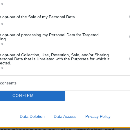
In
 στοιχείο εγκληματικής δραστηριότητας δεν
o opt-out of the Sale of my Personal Data.
 υπόθεση αυτή, και κανένας δεν εμπλέκεται σ
In
οτε εγκληματική ενέργεια"
, σημειώνει η
to opt-out of processing my Personal Data for Targeted
ης περιοχής
Σιτζί
, στη
Νέα Ταϊπέι,
όπου βρίσκετ
ing.
In
αιρείας.
o opt-out of Collection, Use, Retention, Sale, and/or Sharing
ersonal Data that Is Unrelated with the Purposes for which it
lected.
ς πρωθυπουργός
Μπενιαμίν Νετανιάχου
In
χθες, Κυριακή, για πρώτη φορά ότι
έδωσε το
σε αυτήν την επίθεση.
consents
CONFIRM
ός του
Ομέρ Ντόστρι
δήλωσε χθες στο
AFP
ότ
, μιλώντας στο εβδομαδιαίο υπουργικό
ίπε πως έδωσε την άδεια για την επιχείρηση
Data Deletion
Data Access
Privacy Policy
 οποία δεν είχε αναληφθεί μέχρι τώρα η ευθύν