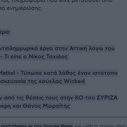
τας πληροφορία που είχε μεταδοθεί από
σα ενημέρωσης.
ερα:
τιπλημμυρικό έργο στην Αττική λόγω του
 Τι είπε ο Νίκος Ταχιάος
Mattel - Τύπωσε κατά λάθος έναν ιστότοπο
υσκευασία της κούκλας Wicked
 από τις θέσεις τους στην ΚΟ του ΣΥΡΙΖΑ
κρη και Θάνος Μωραΐτης
protothema.gr στο Google News
ο
και μάθετε πρώτοι όλες