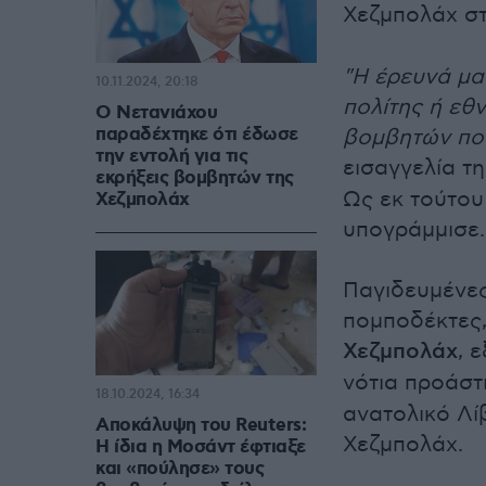
Χεζμπολάχ σ
"Η έρευνά μα
10.11.2024, 20:18
πολίτης ή εθν
Ο Νετανιάχου
παραδέχτηκε ότι έδωσε
βομβητών πο
την εντολή για τις
εισαγγελία τ
εκρήξεις βομβητών της
Ως εκ τούτου
Χεζμπολάχ
υπογράμμισε.
Παγιδευμένες
πομποδέκτες,
Χεζμπολάχ
, 
νότια προάστ
18.10.2024, 16:34
ανατολικό Λί
Αποκάλυψη του Reuters:
Χεζμπολάχ.
Η ίδια η Μοσάντ έφτιαξε
και «πούλησε» τους