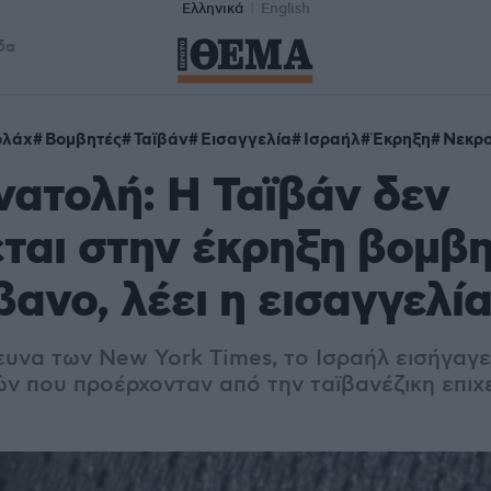
Ελληνικά
English
δα
ολάχ
Βομβητές
Ταϊβάν
Εισαγγελία
Ισραήλ
Έκρηξη
Νεκρο
ατολή: Η Ταϊβάν δεν
ται στην έκρηξη βομβ
βανο, λέει η εισαγγελία
υνα των New York Times, το Ισραήλ εισήγαγε
ν που προέρχονταν από την ταϊβανέζικη επιχ