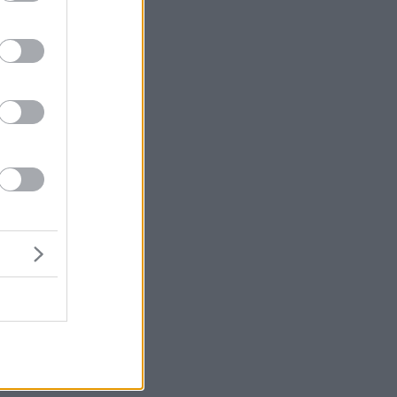
ε
αι
ι
η,