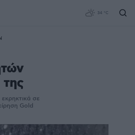
34
°C
ί
ητών
 της
 εκρηκτικά σε
είρηση Gold