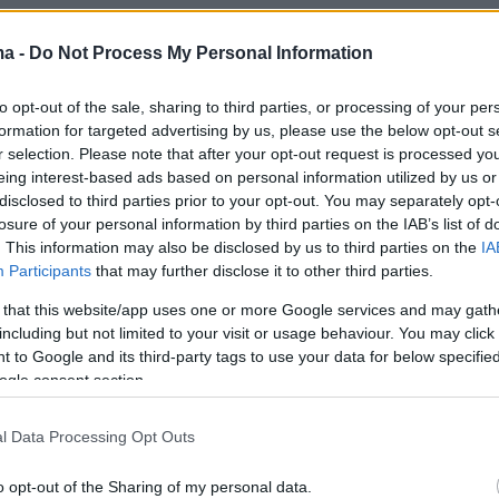
αυτές στοίχισαν τη ζωή σε
39
ανθρώπους, ενώ
0
τραυματίσθηκαν, σύμφωνα με τις λιβανικές
ma -
Do Not Process My Personal Information
to opt-out of the sale, sharing to third parties, or processing of your per
formation for targeted advertising by us, please use the below opt-out s
ροέκυψαν στη συνέχεια όσον αφορά την
r selection. Please note that after your opt-out request is processed y
τών των ηλεκτρονικών συσκευών και σχετικά
eing interest-based ads based on personal information utilized by us or
disclosed to third parties prior to your opt-out. You may separately opt-
 με τον οποίο μπόρεσε το
Ισραήλ
να διεξαγάγε
losure of your personal information by third parties on the IAB’s list of
χείρηση.
. This information may also be disclosed by us to third parties on the
IA
Participants
that may further disclose it to other third parties.
έρευνα των
New York Times,
το Ισραήλ
 that this website/app uses one or more Google services and may gath
ηκτικά σε φορτίο
βομβητών
που προέρχονταν
including but not limited to your visit or usage behaviour. You may click 
 to Google and its third-party tags to use your data for below specifi
ανέζικη επιχείρηση
Gold Apollo.
ogle consent section.
 αρνείτο ότι παρήγαγε τις συσκευές αυτές,
l Data Processing Opt Outs
ερα από τις κατηγορίες από τους εισαγγελείς
o opt-out of the Sharing of my personal data.
ου διεξήγαγαν την έρευνα.