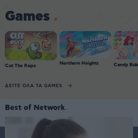
Games
Northern Heights
Candy Bub
Cut The Rope
ΔΕΙΤΕ ΟΛΑ ΤΑ GAMES
Best of Network