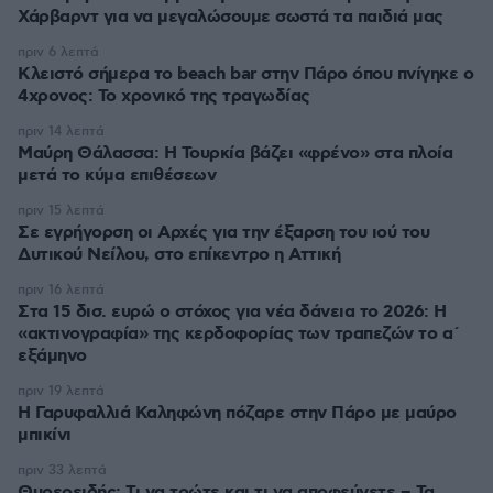
Χάρβαρντ για να μεγαλώσουμε σωστά τα παιδιά μας
πριν 6 λεπτά
Κλειστό σήμερα το beach bar στην Πάρο όπου πνίγηκε ο
4χρονος: Το χρονικό της τραγωδίας
πριν 14 λεπτά
Μαύρη Θάλασσα: Η Τουρκία βάζει «φρένο» στα πλοία
μετά το κύμα επιθέσεων
πριν 15 λεπτά
Σε εγρήγορση οι Αρχές για την έξαρση του ιού του
Δυτικού Νείλου, στο επίκεντρο η Αττική
πριν 16 λεπτά
Στα 15 δισ. ευρώ ο στόχος για νέα δάνεια το 2026: Η
«ακτινογραφία» της κερδοφορίας των τραπεζών το α΄
εξάμηνο
πριν 19 λεπτά
Η Γαρυφαλλιά Καληφώνη πόζαρε στην Πάρο με μαύρο
μπικίνι
πριν 33 λεπτά
Θυρεοειδής: Τι να τρώτε και τι να αποφεύγετε – Τα