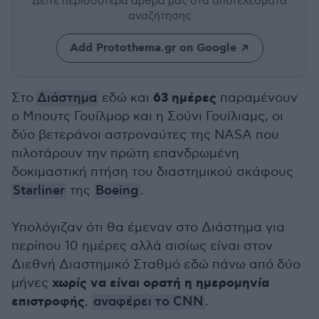
Δείτε περισσότερα άρθρα μας
στα αποτελέσματα
αναζήτησης
Add Protothema.gr on Google
63 ημέρες
Στο
Διάστημα
εδώ και
παραμένουν
ο Μπουτς Γουίλμορ και η Σούνι Γουίλιαμς, οι
δύο βετεράνοι αστροναύτες της NASA που
πιλοτάρουν την πρώτη επανδρωμένη
δοκιμαστική πτήση του διαστημικού σκάφους
Starliner
της
Boeing
.
Υπολόγιζαν ότι θα έμεναν στο Διάστημα για
περίπου 10 ημέρες αλλά αισίως είναι στον
Διεθνή Διαστημικό Σταθμό εδώ πάνω από δύο
χωρίς να είναι ορατή η ημερομηνία
μήνες
επιστροφής
,
αναφέρει το CNN
.