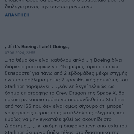
επομενη φορα θα βαλω ορο στο συμβολαιο μου να
διαλεγω μονος την συν-αστροναυτινα.
ΑΠΑΝΤΗΣΗ
,.,If it's Boeing, I ain't Going,.,
07.08.2024, 23:55
,.,.το θέμα δεν είναι καθόλου απλό,., η Boeing δίνει
διάρκεια μπαταριών για 45 ημέρες, όριο που έχει
ξεπεραστεί για πάνω από 2 εβδομάδες μέχρι στιγμής,
ενώ το πρόβλημα με τις 2 προωθητικές ρουκέτες του
Starliner παραμένει,.,. ,.,εάν επιλεγεί τελικώς ως
όχημα επιστροφής το Crew Dragon της Space X, θα
πρέπει με κάποιο τρόπο να αποσυνδεθεί το Starliner
από τον ISS που δεν είναι όμως σίγουρο ότι μπορεί
να φέρει εις πέρας τους κατάλληλους ελιγμούς και
κυρίως να μην εγκαταλειφθεί ως σκουπίδι στο
Διάστημα,.,. ,.,.κι ακόμη η διαφαινόμενη αποτυχία του
Starliner όχι μόνο βάζει τέλος στα διαστημικά της