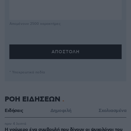
Απομένουν
2500
χαρακτήρες
* Υποχρεωτικά πεδία
ΡΟΗ ΕΙΔΗΣΕΩΝ
Ειδήσεις
Δημοφιλή
Σχολιασμένα
πριν 4 λεπτά
Η νούμερο ένα συμβουλή που δίνουν οι ψυχολόγοι του