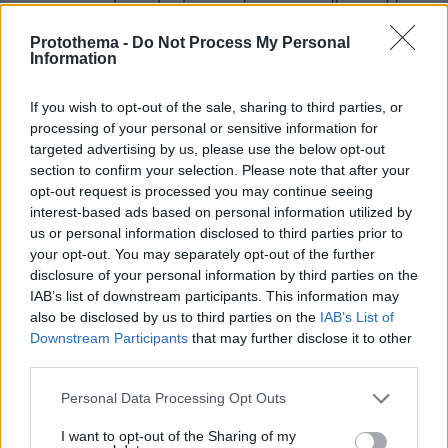
Being αλλά στέλνει και το πρόγραμμα της NASA
πολλά χρόνια πίσω προκειμένου να βρεθεί δεύτερος
Protothema -
Do Not Process My Personal
Information
αξιόπιστος μεταφορέας πληρωμάτων προς τον ISS,.,.
,.,.κάτι σαν Space Uber,.,
If you wish to opt-out of the sale, sharing to third parties, or
ΑΠΑΝΤΗΣΗ
processing of your personal or sensitive information for
targeted advertising by us, please use the below opt-out
Χ Rhodesian s.a.s
section to confirm your selection. Please note that after your
opt-out request is processed you may continue seeing
07.08.2024, 22:52
interest-based ads based on personal information utilized by
Πέρα από τα φαιδρά περί επίπεδης γής και
us or personal information disclosed to third parties prior to
εξωγήινων βάσεων στην αθέατη πλευρά της
your opt-out. You may separately opt-out of the further
σελήνης, που κάποιοι χαζοχαρούμενοι ελλείψει
disclosure of your personal information by third parties on the
επιχειρημάτων χλευάζουν, το γεγονός είναι ένα
IAB’s list of downstream participants. This information may
ΠΟΤΕ δεν έχει πάει άνθρωπος στην Σελήνη. ΠΟΤΕ.
also be disclosed by us to third parties on the
IAB’s List of
Δεν υπήρξε και δεν υπάρχει (ακόμη) η τεχνολογία
Downstream Participants
that may further disclose it to other
για κάτι τέτοιο. Ίσως γύρω στο 2050 να γίνει για
third parties.
πρώτη φορά. Αγκομαχούν από το 1972 που υποτίθεται
ήταν η τελευταία επανδρωμένη αποστολή στη
Please note that this website/app uses one or more Google
Personal Data Processing Opt Outs
Σελήνη, να στείλουν κανένα ρομπότ ή lander probe ή
services and may gather and store information including but
πουλάνε παραμύθι όπως κάθε Αμερικάνος πρόεδρος
not limited to your visit or usage behaviour. You may click to
I want to opt-out of the Sharing of my