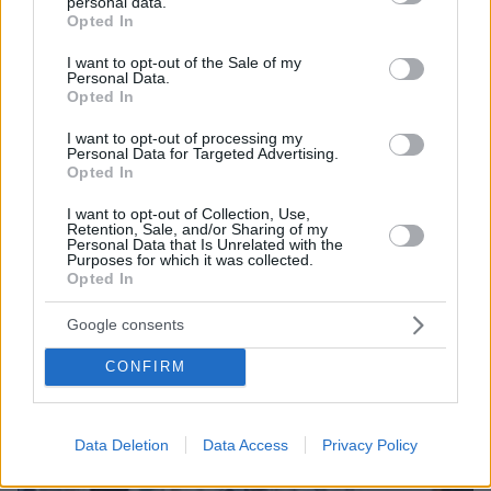
personal data.
grant or deny consent to Google and its third-party tags to
Βρετανία: Στη φυλακή τρεις κατηγορούμενοι
Opted In
use your data for below specified purposes in below Google
για πρόκληση βίας - Πάνω από 100
consent section.
I want to opt-out of the Sale of my
συγκεντρώσεις διαμαρτυρίας απόψε
Personal Data.
Opted In
I want to opt-out of processing my
Personal Data for Targeted Advertising.
protothema.gr στο Google News
Ακολουθήστε το
Opted In
και μάθετε πρώτοι όλες τις ειδήσεις
I want to opt-out of Collection, Use,
Retention, Sale, and/or Sharing of my
Ειδήσεις
Δείτε όλες τις τελευταίες
από την Ελλάδα
Personal Data that Is Unrelated with the
και τον Κόσμο, τη στιγμή που συμβαίνουν, στο
Purposes for which it was collected.
Opted In
Protothema.gr
Google consents
Σχετικά Άρθρα
CONFIRM
Data Deletion
Data Access
Privacy Policy