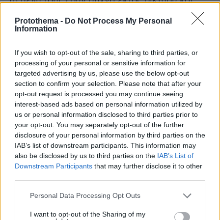
Τα μέλη τους ζουν συχνά εκτός δικτύου και
είναι παρανοϊκά απέναντι στους ξένους.
Protothema -
Do Not Process My Personal
Αποφεύγουν τα κυρίαρχα κανάλια
Information
επικοινωνίας και εφαρμόζουν άψογη ψηφιακή
υγιεινή. Καθώς οι επιθέσεις τους είναι γενικά
If you wish to opt-out of the sale, sharing to third parties, or
processing of your personal or sensitive information for
μη θανατηφόρες, αποτελούν μικρότερη
targeted advertising by us, please use the below opt-out
προτεραιότητα για τις υπηρεσίες ασφαλείας
section to confirm your selection. Please note that after your
που επικεντρώνονται κυρίως στους φονικούς
opt-out request is processed you may continue seeing
ισλαμιστές μαχητές.
interest-based ads based on personal information utilized by
us or personal information disclosed to third parties prior to
your opt-out. You may separately opt-out of the further
Ειδήσεις σήμερα:
disclosure of your personal information by third parties on the
IAB’s list of downstream participants. This information may
Πέθανε ο σκηνοθέτης Αντώνης Αντύπας
also be disclosed by us to third parties on the
IAB’s List of
Downstream Participants
that may further disclose it to other
third parties.
Οκλαχόμα: Σκύλος έβαλε φωτιά σε σαλόνι
σπιτιού δαγκώνοντας ένα power bank – Δείτε
Please note that this website/app uses one or more Google
Personal Data Processing Opt Outs
βίντεο
services and may gather and store information including but
not limited to your visit or usage behaviour. You may click to
I want to opt-out of the Sharing of my