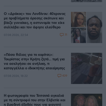
Ο «Δράκος» του Λονδίνου: 40χρονος
με προβλήματα όρασης σκότωνε και
βίαζε γυναίκες, η αστυνομία τον είχε
συλλάβει και τον άφησε ελεύθερο
71
07.08.2026, 22:54
«Πόσα θέλεις για το κορίτσι;»:
Τουρίστας στην Κρήτη ζητά... τιμή για
να ασελγήσει σε ανήλικη, τι
καταγγέλλει ο ιδιοκτήτης επιχείρησης
439
07.08.2026, 18:22
Η φωτογραφία του Τσιτσιπά αγκαλιά
με τη σύντροφό του στην Ελβετία και
η βραδινή έξοδός τους για φαγητό