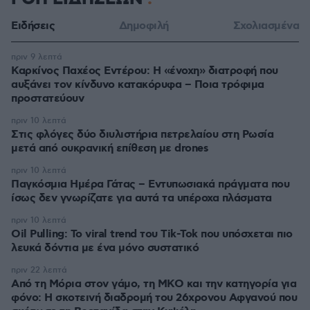
Ειδήσεις
Δημοφιλή
Σχολιασμένα
πριν 9 λεπτά
Καρκίνος Παχέος Εντέρου: Η «ένοχη» διατροφή που
αυξάνει τον κίνδυνο κατακόρυφα – Ποια τρόφιμα
προστατεύουν
πριν 10 λεπτά
Στις φλόγες δύο διυλιστήρια πετρελαίου στη Ρωσία
μετά από ουκρανική επίθεση με drones
πριν 10 λεπτά
Παγκόσμια Ημέρα Γάτας – Εντυπωσιακά πράγματα που
ίσως δεν γνωρίζατε για αυτά τα υπέροχα πλάσματα
πριν 10 λεπτά
Oil Pulling: To viral trend του Tik-Tok που υπόσχεται πιο
λευκά δόντια με ένα μόνο συστατικό
πριν 22 λεπτά
Από τη Μόρια στον γάμο, τη ΜΚΟ και την κατηγορία για
φόνο: Η σκοτεινή διαδρομή του 26χρονου Αφγανού που