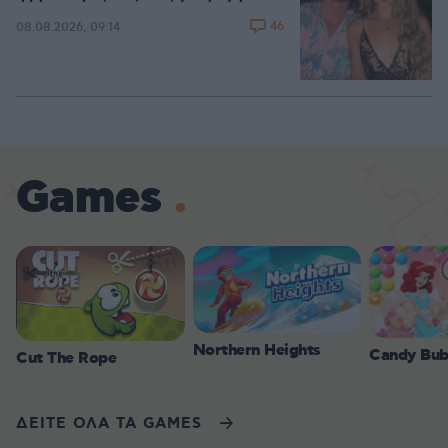
46
08.08.2026, 09:14
Games
Northern Heights
Candy Bub
Cut The Rope
ΔΕΙΤΕ ΟΛΑ ΤΑ GAMES