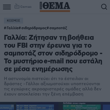
Games
ΚΟΣΜΟΣ
Column
Column
Γαλλία
σιδηρόδρομος
σαμποτάζ
1
2
Γαλλία: Ζήτησαν τη βοήθεια
του FBI στην έρευνα για το
σαμποτάζ στον σιδηρόδρομο -
Το μυστήριο e-mail που εστάλη
σε μέσα ενημέρωσης
H αστυνομία πιστεύει ότι το έστειλαν οι
δράστες - Γάλλοι αξιωματούχοι υποπτεύονται
τις εγχώριες ακροαριστερές ομάδες αλλά δεν
έχουν αποκλείσει την ξένη επέμβαση