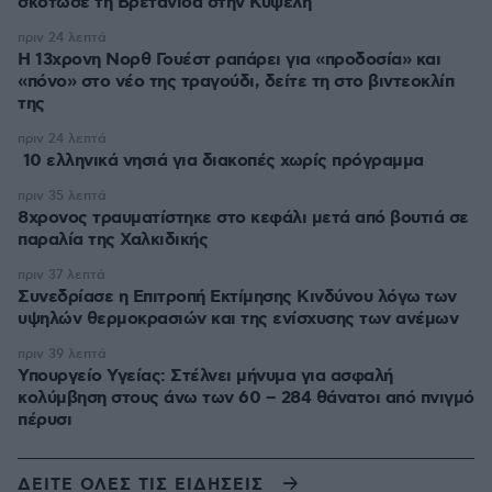
σκότωσε τη Βρετανίδα στην Κυψέλη
πριν 24 λεπτά
Η 13χρονη Νορθ Γουέστ ραπάρει για «προδοσία» και
«πόνο» στο νέο της τραγούδι, δείτε τη στο βιντεοκλίπ
της
πριν 24 λεπτά
10 ελληνικά νησιά για διακοπές χωρίς πρόγραμμα
πριν 35 λεπτά
8χρονος τραυματίστηκε στο κεφάλι μετά από βουτιά σε
παραλία της Χαλκιδικής
πριν 37 λεπτά
Συνεδρίασε η Επιτροπή Εκτίμησης Κινδύνου λόγω των
υψηλών θερμοκρασιών και της ενίσχυσης των ανέμων
πριν 39 λεπτά
Υπουργείο Υγείας: Στέλνει μήνυμα για ασφαλή
κολύμβηση στους άνω των 60 – 284 θάνατοι από πνιγμό
πέρυσι
ΔΕΙΤΕ ΟΛΕΣ ΤΙΣ ΕΙΔΗΣΕΙΣ