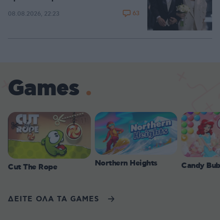
63
08.08.2026, 22:23
Games
Northern Heights
Candy Bub
Cut The Rope
ΔΕΙΤΕ ΟΛΑ ΤΑ GAMES