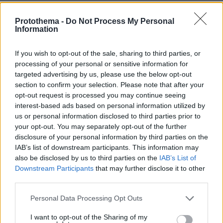
Ακόμη πιο αυστηρά μέτρα από το Παρίσι για τους
κατόχους ηλεκτρικών πατινιών: Κράνος και γιλέκο,
Protothema -
Do Not Process My Personal
διαφορετικά τσουχτερά πρόστιμα
Information
09.08.2026, 04:00
Μαζικός γάμος 1.500 ζευγαριών στη Νιγηρία
If you wish to opt-out of the sale, sharing to third parties, or
processing of your personal or sensitive information for
09.08.2026, 03:05
targeted advertising by us, please use the below opt-out
Τουλάχιστον τρεις νεκροί και πολλοί τραυματίες
section to confirm your selection. Please note that after your
εξαιτίας ρωσικών πληγμάτων στην Ουκρανία
opt-out request is processed you may continue seeing
09.08.2026, 02:46
interest-based ads based on personal information utilized by
Συναγερμός στην Έδεσσα για την εξαφάνιση 31χρονου
us or personal information disclosed to third parties prior to
your opt-out. You may separately opt-out of the further
09.08.2026, 02:08
disclosure of your personal information by third parties on the
«Δώρο» 1 δισ. δολαρίων στη Κολομβία από τις ΗΠΑ
IAB’s list of downstream participants. This information may
μετά την ορκωμοσία του νέου τραμπικού προέδρου
also be disclosed by us to third parties on the
IAB’s List of
Downstream Participants
that may further disclose it to other
ΔΕΙΤΕ ΟΛΕΣ ΤΙΣ ΕΙΔΗΣΕΙΣ
third parties.
Please note that this website/app uses one or more Google
Personal Data Processing Opt Outs
services and may gather and store information including but
not limited to your visit or usage behaviour. You may click to
I want to opt-out of the Sharing of my