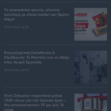
Tα κυριακάτικα πρωινά, γίνονται
καλύτερα με efood market και Πρώτο
Θέμα!
07.08.2026, 12:25
Επαγγελματική Εκπαίδευση &
Εξειδίκευση: Το Mοντέλο που σε Bάζει
στην Aγορά Eργασίας
26.07.2026, 09:54
Κίνα: Σήκωσαν τσιμεντένιο μπλοκ
1.540 τόνων για νέο λιμενικό έργο –
Θα κατασκευαστούν 75 για έως 72
πλοία