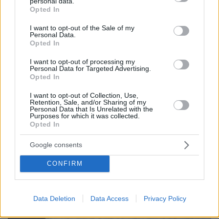
ΤΑ ΠΙΟ ΔΗΜΟΦΙΛΗ
personal data.
grant or deny consent to Google and its third-party tags to
Opted In
use your data for below specified purposes in below Google
consent section.
I want to opt-out of the Sale of my
Personal Data.
Opted In
I want to opt-out of processing my
Personal Data for Targeted Advertising.
Opted In
I want to opt-out of Collection, Use,
Retention, Sale, and/or Sharing of my
Personal Data that Is Unrelated with the
Purposes for which it was collected.
Opted In
Google consents
CONFIRM
Data Deletion
Data Access
Privacy Policy