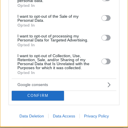
personal data.
Σκέρτσος: Η μεγαλύτερη τιμή στη μνήμη των νεκρών
grant or deny consent to Google and its third-party tags to
Opted In
πυροσβεστών και πιλότων είναι να μην σταματήσουμε
use your data for below specified purposes in below Google
ποτέ να επενδύουμε στην πρόληψη
consent section.
I want to opt-out of the Sale of my
Personal Data.
πριν 18 λεπτά
Opted In
Tα κυριακάτικα πρωινά, γίνονται καλύτερα με efood
market και Πρώτο Θέμα!
I want to opt-out of processing my
Personal Data for Targeted Advertising.
πριν 20 λεπτά
Opted In
Rihanna: Χορεύει αισθησιακά στον A$AP Rocky κατά τη
διάρκεια κρουαζιέρας στα Μπαρμπέιντος
I want to opt-out of Collection, Use,
Retention, Sale, and/or Sharing of my
Personal Data that Is Unrelated with the
Purposes for which it was collected.
ΔΕΙΤΕ ΟΛΕΣ ΤΙΣ ΕΙΔΗΣΕΙΣ
Opted In
Google consents
ΤΑ ΠΙΟ ΔΗΜΟΦΙΛΗ
CONFIRM
Data Deletion
Data Access
Privacy Policy