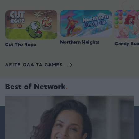
Northern Heights
Candy Bub
Cut The Rope
ΔΕΙΤΕ ΟΛΑ ΤΑ GAMES
Best of Network