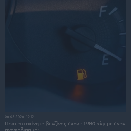
06.08.2026, 19:12
Ποιο αυτοκίνητο βενζίνης έκανε 1.980 χλμ με έναν
ανεφοδιασμό;