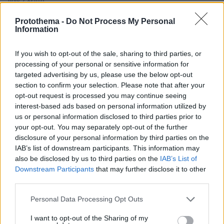
πριν 7 λεπτά
Νέο αεροδρόμιο Ηρακλείου στο Καστέλι: Υπογραφή
σύμβασης για συστήματα αεροναυτιλίας
Protothema -
Do Not Process My Personal
Information
πριν 8 λεπτά
Σκαντζόχοιρος εντοπίστηκε με ψώρα στη Νάξο – Τι
If you wish to opt-out of the sale, sharing to third parties, or
κάνουμε αν βρούμε έναν στον δρόμο
processing of your personal or sensitive information for
πριν 10 λεπτά
targeted advertising by us, please use the below opt-out
Τροχαίο με ανατροπή οχήματος στην είσοδο της
section to confirm your selection. Please note that after your
Αμφιλοχίας, με κατάγματα στα άκρα ο οδηγός
opt-out request is processed you may continue seeing
interest-based ads based on personal information utilized by
πριν 10 λεπτά
us or personal information disclosed to third parties prior to
myAGRO: Οι 5 μεγάλες αλλαγές στις αγροτικές
your opt-out. You may separately opt-out of the further
ενισχύσεις, μέχρι 15 Σεπτεμβρίου οι αιτήσεις
disclosure of your personal information by third parties on the
πριν 14 λεπτά
IAB’s list of downstream participants. This information may
Tiktoker πέθανε από καρκίνο στα 26 της - Η Αλίσα
also be disclosed by us to third parties on the
IAB’s List of
Μιλάνο έγραψε στο προφίλ της
Downstream Participants
that may further disclose it to other
third parties.
πριν 17 λεπτά
Τρανς άτομα και περίθαλψη: Οι ελλείψεις που
Please note that this website/app uses one or more Google
Personal Data Processing Opt Outs
αποκαλύπτει ελληνική μελέτη
services and may gather and store information including but
πριν 18 λεπτά
not limited to your visit or usage behaviour. You may click to
I want to opt-out of the Sharing of my