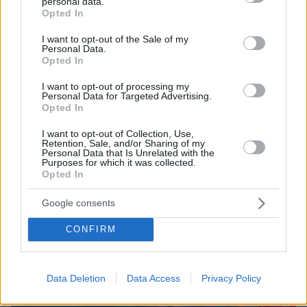
personal data.
grant or deny consent to Google and its third-party tags to
Opted In
use your data for below specified purposes in below Google
Ειδήσεις
Δείτε όλες τις τελευταίες
από την Ελλάδα
consent section.
I want to opt-out of the Sale of my
και τον Κόσμο, τη στιγμή που συμβαίνουν, στο
Personal Data.
Protothema.gr
Opted In
I want to opt-out of processing my
Σχετικά Άρθρα
Personal Data for Targeted Advertising.
Opted In
I want to opt-out of Collection, Use,
Retention, Sale, and/or Sharing of my
Personal Data that Is Unrelated with the
Purposes for which it was collected.
Opted In
Google consents
CONFIRM
Data Deletion
Data Access
Privacy Policy