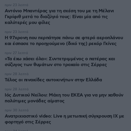
πριν 23 λεπτά
Αντόνιο Μπαντέρας για τη σχέση του με τη Μέλανι
Γκρίφιθ μετά το διαζύγιό τους: Είναι μία από τις
καλύτερές μου φίλες
πριν 23 λεπτά
Η 97χρονη που περπάτησε πάνω σε φτερό αεροπλάνου
και έσπασε το προηγούμενο (δικό της) ρεκόρ Γκίνες
πριν 27 λεπτά
«Τα έχω χάσει όλα»: Συντετριμμένος ο πατέρας και
σύζυγος των θυμάτων στο τροχαίο στις Σέρρες
πριν 28 λεπτά
Τέλος οι πινακίδες αυτοκινήτων στην Ελλάδα
πριν 28 λεπτά
Ιός Δυτικού Νείλου: Μάχη του ΕΚΕΑ για να μην χαθούν
πολύτιμες μονάδες αίματος
πριν 30 λεπτά
Ανατριχιαστικό video: Live η μετωπική σύγκρουση ΙΧ με
φορτηγό στις Σέρρες