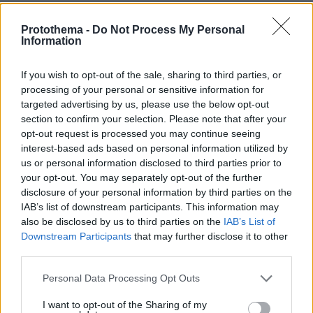
Ειδήσεις σήμερα:
Protothema -
Do Not Process My Personal
Information
Ξεκινούν την Πέμπτη στα ΕΠΑΛ και την
If you wish to opt-out of the sale, sharing to third parties, or
Παρασκευή στα ΓΕΛ οι Πανελλαδικές
processing of your personal or sensitive information for
Εξετάσεις - Το πρόγραμμα
targeted advertising by us, please use the below opt-out
section to confirm your selection. Please note that after your
Ανάσα στην αγορά κατοικίας - Νέες
opt-out request is processed you may continue seeing
interest-based ads based on personal information utilized by
παρεμβάσεις για τα Airbnb ετοιμάζει η
us or personal information disclosed to third parties prior to
κυβέρνηση
your opt-out. You may separately opt-out of the further
disclosure of your personal information by third parties on the
Επιστολική ψήφος: Λήγει η προθεσμία
IAB’s list of downstream participants. This information may
also be disclosed by us to third parties on the
IAB’s List of
αποστολής του ασφαλισμένου ψηφοδελτίου
Downstream Participants
that may further disclose it to other
για τις ευρωεκλογές
third parties.
Please note that this website/app uses one or more Google
Personal Data Processing Opt Outs
services and may gather and store information including but
protothema.gr στο Google News
Ακολουθήστε το
not limited to your visit or usage behaviour. You may click to
I want to opt-out of the Sharing of my
και μάθετε πρώτοι όλες τις ειδήσεις