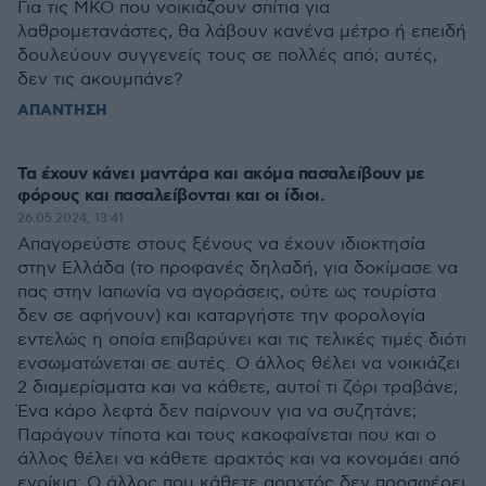
Για τις ΜΚΟ που νοικιάζουν σπίτια για
λαθρομετανάστες, θα λάβουν κανένα μέτρο ή επειδή
δουλεύουν συγγενείς τους σε πολλές από; αυτές,
δεν τις ακουμπάνε?
ΑΠΑΝΤΗΣΗ
Τα έχουν κάνει μαντάρα και ακόμα πασαλείβουν με
φόρους και πασαλείβονται και οι ίδιοι.
26.05.2024, 13:41
Απαγορεύστε στους ξένους να έχουν ιδιοκτησία
στην Ελλάδα (το προφανές δηλαδή, για δοκίμασε να
πας στην Ιαπωνία να αγοράσεις, ούτε ως τουρίστα
δεν σε αφήνουν) και καταργήστε την φορολογία
εντελώς η οποία επιβαρύνει και τις τελικές τιμές διότι
ενσωματώνεται σε αυτές. Ο άλλος θέλει να νοικιάζει
2 διαμερίσματα και να κάθετε, αυτοί τι ζόρι τραβάνε;
Ένα κάρο λεφτά δεν παίρνουν για να συζητάνε;
Παράγουν τίποτα και τους κακοφαίνεται που και ο
άλλος θέλει να κάθετε αραχτός και να κονομάει από
ενοίκια; Ο άλλος που κάθετε αραχτός δεν προσφέρει