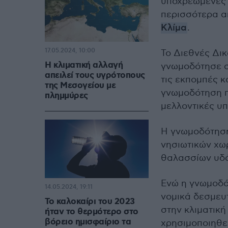
υποχρεωμένες 
περισσότερα απ
Κλίμα
.
17.05.2024, 10:00
Το Διεθνές Δικ
Η κλιματική αλλαγή
γνωμοδότησε σ
απειλεί τους υγρότοπους
τις εκπομπές κ
της Μεσογείου με
γνωμοδότηση π
πλημμύρες
μελλοντικές υ
Η γνωμοδότηση
νησιωτικών χω
θαλασσίων υδά
Ενώ η γνωμοδό
14.05.2024, 19:11
νομικά δεσμευτ
Το καλοκαίρι του 2023
στην κλιματική
ήταν το θερμότερο στο
βόρειο ημισφαίριο τα
χρησιμοποιηθε