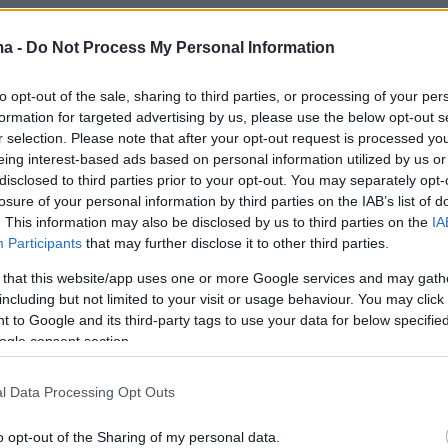
αματική διαδικασία της υπόθεσης τον Σεπτέμβριο η
ma -
Do Not Process My Personal Information
ύτερος ρυπαντής διοξειδίου του άνθρακα παγκοσμίω
ήσει το αίτημα των νησιωτικών χωρών υποστηρίζον
to opt-out of the sale, sharing to third parties, or processing of your per
ριο δεν έχει γενικώς εξουσία να εκδίδει
formation for targeted advertising by us, please use the below opt-out s
r selection. Please note that after your opt-out request is processed y
.
eing interest-based ads based on personal information utilized by us or
disclosed to third parties prior to your opt-out. You may separately opt-
μπορούσε επίσης να επηρεάσει δύο αναμενόμενε
losure of your personal information by third parties on the IAB’s list of
δοτήσεις από το Διαμερικανικό Δικαστήριο
. This information may also be disclosed by us to third parties on the
IA
Participants
that may further disclose it to other third parties.
καιωμάτων και το Διεθνές Δικαστήριο, τα οποία
ζουν υποθέσεις για τις κλιματικές υποχρεώσεις τ
 that this website/app uses one or more Google services and may gath
including but not limited to your visit or usage behaviour. You may click 
 to Google and its third-party tags to use your data for below specifi
ogle consent section.
μένο μήνα το Ευρωπαϊκό Δικαστήριο Ανθρωπίνων
ξέδωσε ιστορική απόφαση υπέρ των εναγόντων πο
l Data Processing Opt Outs
ι η Ελβετία παραβιάζει τα ανθρώπινα δικαιώματά
τας αρκετά για να καταπολεμήσει την υπερθέρμαν
o opt-out of the Sharing of my personal data.