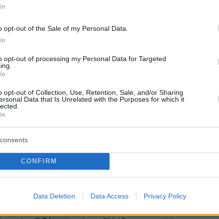
στην κλιματική αλλαγή.
In
ρα:
o opt-out of the Sale of my Personal Data.
In
αι 30 τραυματίες από αναταράξεις σε πτήση Λονδίνο
to opt-out of processing my Personal Data for Targeted
ing.
In
 του ο «Εσκομπάρ» της Κρήτης - Αποφυλακίστηκε 
o opt-out of Collection, Use, Retention, Sale, and/or Sharing
ersonal Data that Is Unrelated with the Purposes for which it
ών ο γιος του για να πάει στην κηδεία
lected.
In
αταγγελίες για ισραηλινό νοσοκομείο: Παλαιστίνιοι
consents
ροπέδες και με πάνες στα κρεβάτια τους
CONFIRM
protothema.gr στο Google News
ο
και μάθετε πρώτοι όλες
Data Deletion
Data Access
Privacy Policy