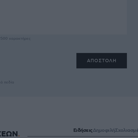
2500
χαρακτήρες
κά πεδία
Ειδήσεις
Δημοφιλή
Σχολιασμ
ΣΕΩΝ