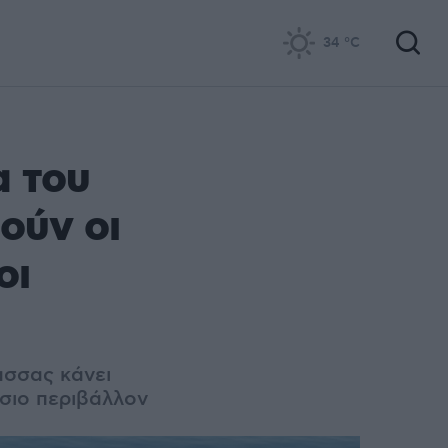
34
°C
α του
ούν οι
οι
ασσας κάνει
σιο περιβάλλον