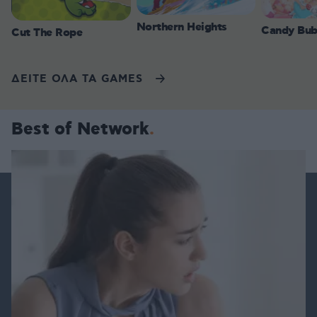
Northern Heights
Candy Bub
Cut The Rope
ΔΕΙΤΕ ΟΛΑ ΤΑ GAMES
Best of Network