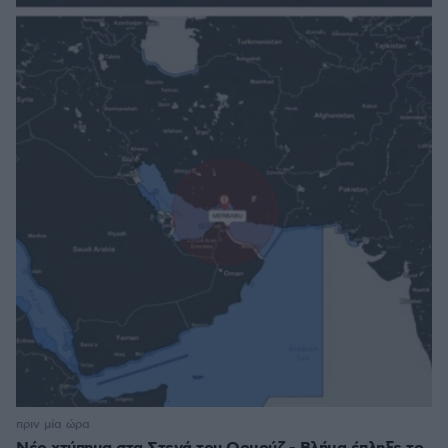
πριν μία ώρα