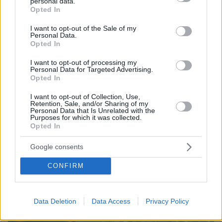
personal data.
grant or deny consent to Google and its third-party tags to
Opted In
use your data for below specified purposes in below Google
consent section.
I want to opt-out of the Sale of my
Personal Data.
Opted In
I want to opt-out of processing my
Personal Data for Targeted Advertising.
Opted In
I want to opt-out of Collection, Use,
08.08.2026, 18:08
Retention, Sale, and/or Sharing of my
Μυστήριο 3.500 ετών στη Σαντορίνη: Ο 15χρονος
Personal Data that Is Unrelated with the
Purposes for which it was collected.
που δεν πρόλαβε να ξεφύγει από το τσουνάμι
Opted In
μπορεί ν' αλλάξει τη χρονολογία της μεγάλης
έκρηξης
Google consents
CONFIRM
Data Deletion
Data Access
Privacy Policy