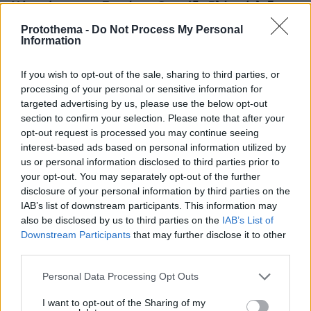
Νέο χτύπημα στα Στενά του Ορμούζ - Βλήμα έπληξε το
πλοίο κοντά στο Khasab του Ομάν
Protothema -
Do Not Process My Personal
Information
ΔΕΙΤΕ ΟΛΕΣ ΤΙΣ ΕΙΔΗΣΕΙΣ
If you wish to opt-out of the sale, sharing to third parties, or
processing of your personal or sensitive information for
targeted advertising by us, please use the below opt-out
section to confirm your selection. Please note that after your
ΤΑ ΠΙΟ ΔΗΜΟΦΙΛΗ
opt-out request is processed you may continue seeing
interest-based ads based on personal information utilized by
us or personal information disclosed to third parties prior to
your opt-out. You may separately opt-out of the further
disclosure of your personal information by third parties on the
IAB’s list of downstream participants. This information may
also be disclosed by us to third parties on the
IAB’s List of
Downstream Participants
that may further disclose it to other
third parties.
Please note that this website/app uses one or more Google
Personal Data Processing Opt Outs
services and may gather and store information including but
not limited to your visit or usage behaviour. You may click to
I want to opt-out of the Sharing of my