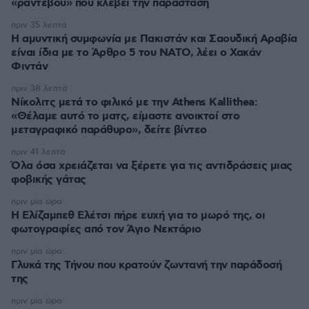
«ραντεβού» που κλέβει την παράσταση
πριν 35 λεπτά
Η αμυντική συμφωνία με Πακιστάν και Σαουδική Αραβία
είναι ίδια με το Άρθρο 5 του ΝΑΤΟ, λέει ο Χακάν
Φιντάν
πριν 38 λεπτά
Νίκολιτς μετά το φιλικό με την Athens Kallithea:
«Θέλαμε αυτό το ματς, είμαστε ανοικτοί στο
μεταγραφικό παράθυρο», δείτε βίντεο
πριν 41 λεπτά
Όλα όσα χρειάζεται να ξέρετε για τις αντιδράσεις μιας
φοβικής γάτας
πριν μία ώρα
Η Ελίζαμπεθ Ελέτσι πήρε ευχή για το μωρό της, οι
φωτογραφίες από τον Άγιο Νεκτάριο
πριν μία ώρα
Γλυκά της Τήνου που κρατούν ζωντανή την παράδοσή
της
πριν μία ώρα