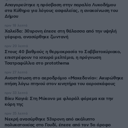
Απαγορεύτηκε η πρόσβαση στην παραλία Λυκοδήμου
στα Κύθηρα για λόγους ασφαλείας, η ανακοίνωση του
Δήμου
πριν 18 λεπτά
Χαλκίδα: 30χρονη έπεσε στη θάλασσα από την υψηλή
γέφυρα, ανασύρθηκε ζωντανή
πριν 20 λεπτά
Στους 40 βαθμούς η θερμοκρασία το Σαββατοκύριακο,
επιστρέφουν τα ισχυρά μελτέμια, η πρόγνωση
Τσατραφύλλια στο protothema
πριν 27 λεπτά
Αναστάτωση στο αεροδρόμιο «Μακεδονία»: Ακυρώθηκε
πτήση λόγω πτηνού στον κινητήρα του αεροσκάφους
πριν 33 λεπτά
Βίκυ Καγιά: Στη Μύκονο με φλοράλ φόρεμα και την
κόρη της
πριν 35 λεπτά
Νεκρή ανασύρθηκε 53χρονη από ακάλυπτο
πολυκατοικίας στο Γουδί, έπεσε από τον 5ο όροφο