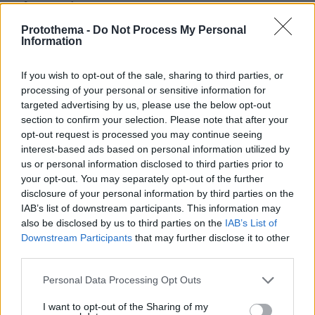
πολυκατοικίας
Protothema -
Do Not Process My Personal
Information
ΔΕΙΤΕ ΟΛΕΣ ΤΙΣ ΕΙΔΗΣΕΙΣ
If you wish to opt-out of the sale, sharing to third parties, or
processing of your personal or sensitive information for
targeted advertising by us, please use the below opt-out
ΤΑ ΠΙΟ ΔΗΜΟΦΙΛΗ
section to confirm your selection. Please note that after your
opt-out request is processed you may continue seeing
interest-based ads based on personal information utilized by
us or personal information disclosed to third parties prior to
your opt-out. You may separately opt-out of the further
disclosure of your personal information by third parties on the
IAB’s list of downstream participants. This information may
also be disclosed by us to third parties on the
IAB’s List of
Downstream Participants
that may further disclose it to other
third parties.
Please note that this website/app uses one or more Google
Personal Data Processing Opt Outs
services and may gather and store information including but
not limited to your visit or usage behaviour. You may click to
I want to opt-out of the Sharing of my