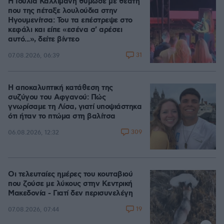
Η Ιουλία Καλλιμάνη θύμωσε με θεατή
που της πέταξε λουλούδια στην
Ηγουμενίτσα: Του τα επέστρεψε στο
κεφάλι και είπε «εσένα σ' αρέσει
αυτό...», δείτε βίντεο
31
07.08.2026, 06:39
Η αποκαλυπτική κατάθεση της
συζύγου του Αφγανού: Πώς
γνωρίσαμε τη Λίσα, γιατί υποψιάστηκα
ότι ήταν το πτώμα στη βαλίτσα
309
06.08.2026, 12:32
Οι τελευταίες ημέρες του κουταβιού
που ζούσε με λύκους στην Κεντρική
Μακεδονία - Γιατί δεν περισυνελέγη
19
07.08.2026, 07:44