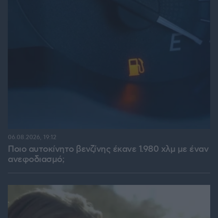
06.08.2026, 19:12
Ποιο αυτοκίνητο βενζίνης έκανε 1.980 χλμ με έναν
ανεφοδιασμό;