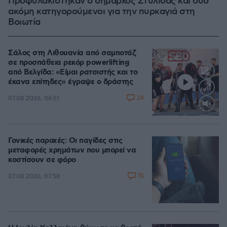
Προφυλακίστηκαν ο δήμαρχος Στυλίδας και δύο
ακόμη κατηγορούμενοι για την πυρκαγιά στη
Βοιωτία
Σάλος στη Λιθουανία από σαμποτάζ
σε προσπάθεια ρεκόρ powerlifting
από Βελγίδα: «Είμαι ρατσιστής και το
έκανα επίτηδες» έγραψε ο δράστης
26
07.08.2026, 06:51
Loaded
:
100.00%
Γονικές παροχές: Οι παγίδες στις
μεταφορές χρημάτων που μπορεί να
κοστίσουν σε φόρο
15
07.08.2026, 07:58