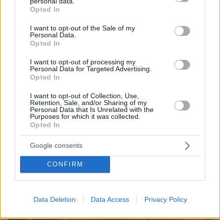
personal data.
grant or deny consent to Google and its third-party tags to
Opted In
use your data for below specified purposes in below Google
consent section.
I want to opt-out of the Sale of my
Personal Data.
Opted In
I want to opt-out of processing my
Personal Data for Targeted Advertising.
Opted In
07.08.2026, 07:19
I want to opt-out of Collection, Use,
«Δεν το πιστεύουμε», λένε οι Αμερικανοί που
Retention, Sale, and/or Sharing of my
υιοθέτησαν τον Αφγανό στη Λέσβο - Η αρχική
Personal Data that Is Unrelated with the
Purposes for which it was collected.
εκδοχή για το φονικό στην Κυψέλη και η σιωπή
Opted In
στην απολογία
Google consents
CONFIRM
Data Deletion
Data Access
Privacy Policy