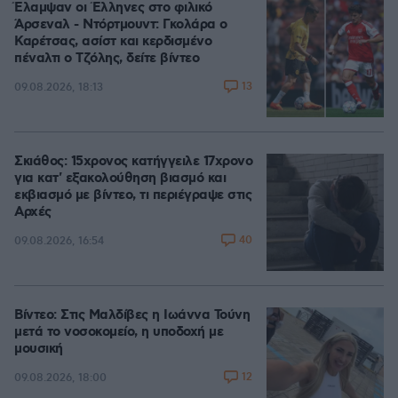
Έλαμψαν οι Έλληνες στο φιλικό
Άρσεναλ - Ντόρτμουντ: Γκολάρα ο
Καρέτσας, ασίστ και κερδισμένο
πέναλτι ο Τζόλης, δείτε βίντεο
13
09.08.2026, 18:13
Σκιάθος: 15χρονος κατήγγειλε 17χρονο
για κατ' εξακολούθηση βιασμό και
εκβιασμό με βίντεο, τι περιέγραψε στις
Αρχές
40
09.08.2026, 16:54
Βίντεο: Στις Μαλδίβες η Ιωάννα Τούνη
μετά το νοσοκομείο, η υποδοχή με
μουσική
12
09.08.2026, 18:00