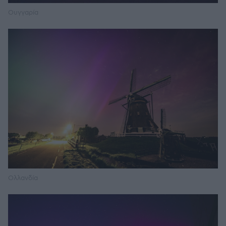
Ουγγαρία
Ολλανδία