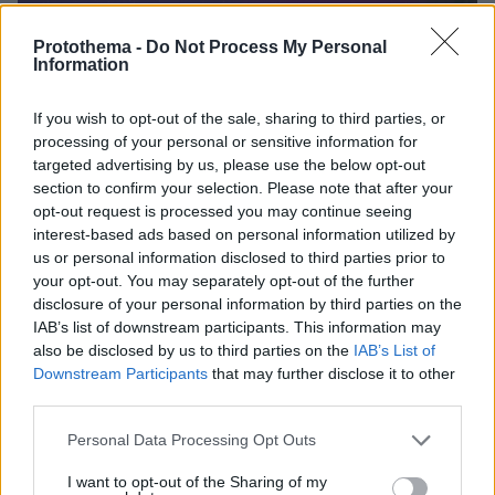
Protothema -
Do Not Process My Personal
Information
If you wish to opt-out of the sale, sharing to third parties, or
processing of your personal or sensitive information for
targeted advertising by us, please use the below opt-out
section to confirm your selection. Please note that after your
opt-out request is processed you may continue seeing
interest-based ads based on personal information utilized by
Ουκρανία
us or personal information disclosed to third parties prior to
your opt-out. You may separately opt-out of the further
disclosure of your personal information by third parties on the
IAB’s list of downstream participants. This information may
also be disclosed by us to third parties on the
IAB’s List of
Downstream Participants
that may further disclose it to other
third parties.
Please note that this website/app uses one or more Google
Personal Data Processing Opt Outs
services and may gather and store information including but
not limited to your visit or usage behaviour. You may click to
I want to opt-out of the Sharing of my