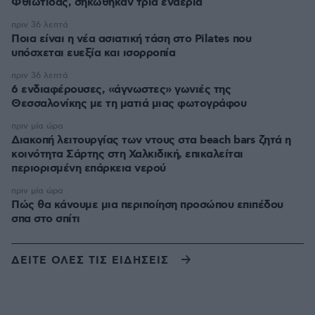
Φθιώτιδας, σηκώθηκαν τρία εναέρια
πριν 36 λεπτά
Ποια είναι η νέα ασιατική τάση στο Pilates που
υπόσχεται ευεξία και ισορροπία
πριν 36 λεπτά
6 ενδιαφέρουσες, «άγνωστες» γωνιές της
Θεσσαλονίκης με τη ματιά μιας φωτογράφου
πριν μία ώρα
Διακοπή λειτουργίας των ντους στα beach bars ζητά η
κοινότητα Σάρτης στη Χαλκιδική, επικαλείται
περιορισμένη επάρκεια νερού
πριν μία ώρα
Πώς θα κάνουμε μια περιποίηση προσώπου επιπέδου
σπα στο σπίτι
ΔΕΙΤΕ ΟΛΕΣ ΤΙΣ ΕΙΔΗΣΕΙΣ