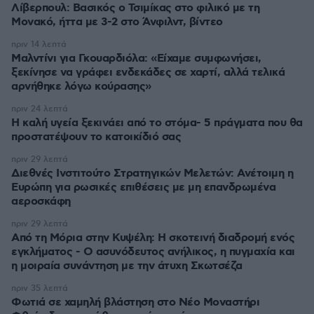
Λίβερπουλ: Βασικός ο Τσιμίκας στο φιλικό με τη
Μονακό, ήττα με 3-2 στο Άνφιλντ, βίντεο
πριν 14 λεπτά
Μαλντίνι για Γκουαρδιόλα: «Είχαμε συμφωνήσει,
ξεκίνησε να γράφει ενδεκάδες σε χαρτί, αλλά τελικά
αρνήθηκε λόγω κούρασης»
πριν 24 λεπτά
Η καλή υγεία ξεκινάει από το στόμα- 5 πράγματα που θα
προστατέψουν το κατοικίδιό σας
πριν 29 λεπτά
Διεθνές Ινστιτούτο Στρατηγικών Μελετών: Ανέτοιμη η
Ευρώπη για ρωσικές επιθέσεις με μη επανδρωμένα
αεροσκάφη
πριν 29 λεπτά
Από τη Μόρια στην Κυψέλη: Η σκοτεινή διαδρομή ενός
εγκλήματος - Ο ασυνόδευτος ανήλικος, η πυγμαχία και
η μοιραία συνάντηση με την άτυχη Σκωτσέζα
πριν 35 λεπτά
Φωτιά σε χαμηλή βλάστηση στο Νέο Μοναστήρι