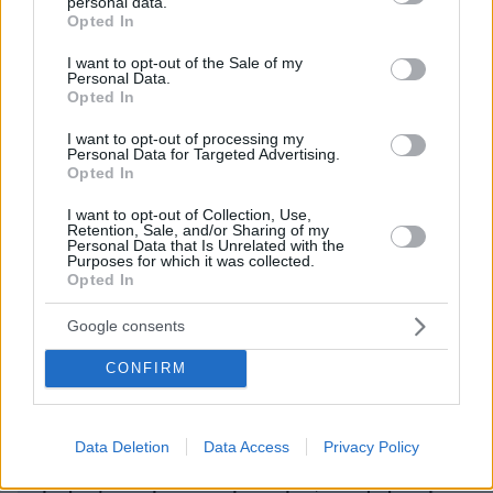
personal data.
grant or deny consent to Google and its third-party tags to
Opted In
use your data for below specified purposes in below Google
consent section.
I want to opt-out of the Sale of my
Personal Data.
Opted In
Ισπανία
I want to opt-out of processing my
Personal Data for Targeted Advertising.
Opted In
Ειδήσεις σήμερα:
I want to opt-out of Collection, Use,
Retention, Sale, and/or Sharing of my
Personal Data that Is Unrelated with the
Η Μαντλίν θα γιόρταζε σήμερα τα 21α γενέθλια
Purposes for which it was collected.
Opted In
- Το σπαραξικάρδιο μήνυμα των γονιών της
Google consents
Οι πρώτες δηλώσεις της Μαρίνας Σάττι μετά
τον τελικό στη Eurovision - Αν γυρνούσα το
CONFIRM
χρόνο πίσω, θα το έκανα ξανά, είπε
Data Deletion
Data Access
Privacy Policy
Το βίντεο της Finos Film για τη Γιορτή της
Μητέρας - Μαμά είναι μόνο μία, αναφέρει η