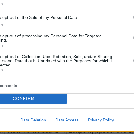
In
o opt-out of the Sale of my Personal Data.
In
to opt-out of processing my Personal Data for Targeted
ing.
In
o opt-out of Collection, Use, Retention, Sale, and/or Sharing
ersonal Data that Is Unrelated with the Purposes for which it
lected.
In
νρα Άρινγκτον συνελήφθη και εις βάρος της
consents
ξη για κακοποίηση ευάλωτου ενήλικα,
 σκοπό την πρόκληση ακραίου σωματικού ή κ
CONFIRM
υ και επίθεση με σκοπό την πρόκληση
άβης.
Data Deletion
Data Access
Privacy Policy
τη
New York Post
, αν η 26χρονη βρεθεί ένοχη