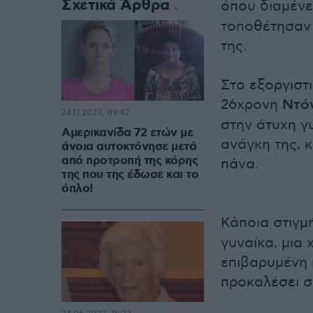
Σχετικά Άρθρα
όπου διαμένε
τοποθέτησαν 
της.
Στο εξοργιστ
26χρονη
Ντόν
24.11.2023, 09:42
στην άτυχη γ
Αμερικανίδα 72 ετών με
ανάγκη της, 
άνοια αυτοκτόνησε μετά
από προτροπή της κόρης
πάνα.
της που της έδωσε και το
όπλο!
Κάποια στιγμ
γυναίκα, μια 
επιβαρυμένη 
προκαλέσει σ