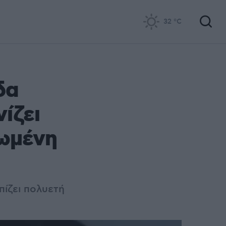
32
°C
δα
ίζει
ρωμένη
πίζει πολυετή