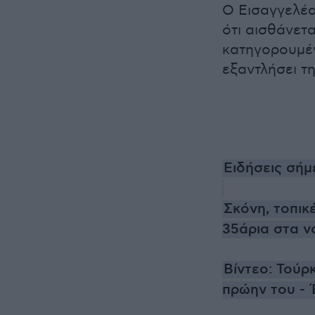
Ο Εισαγγελέα
ότι αισθάνετα
κατηγορουμέν
εξαντλήσει τ
Ειδήσεις σήμ
Σκόνη, τοπικ
35άρια στα ν
Βίντεο: Τούρ
πρώην του - 