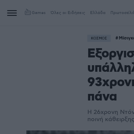
Games
Όλες οι Ειδήσεις
Ελλάδα
Πρωτοσέλι
Μίσιγκ
ΚΟΣΜΟΣ
Εξοργισ
υπάλληλ
93χρον
πάνα
Η 26χρονη Ντόν
ποινή κάθειρξη