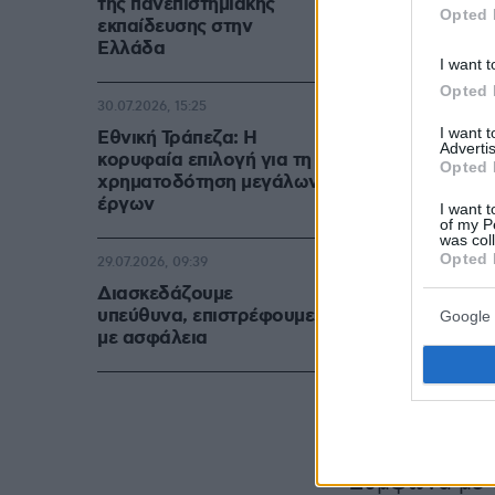
της πανεπιστημιακής
Opted 
εκπαίδευσης στην
Ελλάδα
I want t
Opted 
30.07.2026, 15:25
I want 
Εθνική Τράπεζα: Η
Advertis
κορυφαία επιλογή για τη
Opted 
χρηματοδότηση μεγάλων
έργων
I want t
of my P
was col
Opted 
29.07.2026, 09:39
Διασκεδάζουμε
Η Ντόντια Σό
υπεύθυνα, επιστρέφουμε
Google 
ασκήθηκε δίω
με ασφάλεια
βασανισμό με
ψυχικού πόνο
σωματικής βλ
Σύμφωνα με 