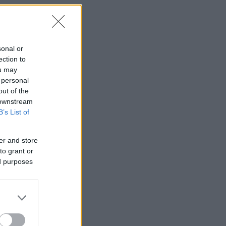
sonal or
ection to
ou may
 personal
out of the
 downstream
B’s List of
er and store
to grant or
ed purposes