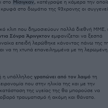
ι στο
Μίσιγκαν
,
κατέγραψε η κάμερα την οποί
κρυφά στο δωμάτιο της 93χρονης οι συγγενε
ικό κλιπ που δημοσιεύουν πολλά διεθνή ΜΜΕ, 
τια Σόνρα Άρινγκτον
εμφανίζεται να ξεσπά
υναίκα επειδή λερώθηκε κάνοντας πάνω της τ
και να τη χτυπά επανειλημμένα με τη λερωμένη
ή η υπάλληλος
γραπώνει από τον λαιμό
τη
χειρονομία που στην ηλικία της και με την
κατάσταση της υγείας της θα μπορούσε να
οβαρό τραυματισμό ή ακόμη και θάνατο.