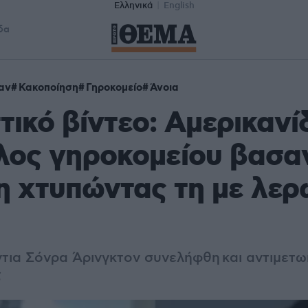
Ελληνικά
English
δα
αν
Κακοποίηση
Γηροκομείο
Άνοια
τικό βίντεο: Αμερικανί
ος γηροκομείου βασαν
η χτυπώντας τη με λε
τια Σόνρα Άρινγκτον συνελήφθη και αντιμετω
ς