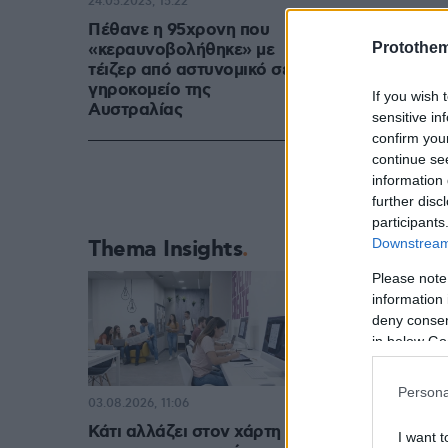
24.05.2023, 15:22
Πέθανε η 95χρονη που
Protothe
«κεραυνοβολήθηκε» με
τέιζερ από αστυνομικό σε
γηροκομείο της
If you wish 
Αυστραλίας
sensitive in
confirm you
continue se
information 
further disc
participants
Downstream 
Thema Insights
Please note
information 
deny consent
in below Go
Persona
03.08.2026, 11:06
Κάτι αλλάζει στον χάρτη
I want t