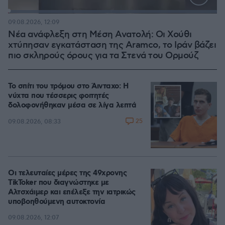
Loaded
:
100.00%
09.08.2026, 12:09
Νέα ανάφλεξη στη Μέση Ανατολή: Οι Χούθι
χτύπησαν εγκατάσταση της Aramco, το Ιράν βάζει
πιο σκληρούς όρους για τα Στενά του Ορμούζ
Το σπίτι του τρόμου στο Άινταχο: Η
νύχτα που τέσσερις φοιτητές
δολοφονήθηκαν μέσα σε λίγα λεπτά
25
09.08.2026, 08:33
Οι τελευταίες μέρες της 49χρονης
TikToker που διαγνώστηκε με
Αλτσχάιμερ και επέλεξε την ιατρικώς
υποβοηθούμενη αυτοκτονία
09.08.2026, 12:07