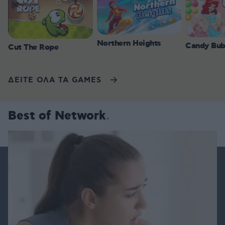
Northern Heights
Candy Bub
Cut The Rope
ΔΕΙΤΕ ΟΛΑ ΤΑ GAMES
Best of Network