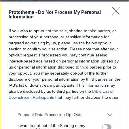
Απομένουν
2500
χαρακτήρες
Protothema -
Do Not Process My Personal
Information
If you wish to opt-out of the sale, sharing to third parties, or
processing of your personal or sensitive information for
targeted advertising by us, please use the below opt-out
section to confirm your selection. Please note that after your
* Υποχρεωτικά πεδία
opt-out request is processed you may continue seeing
interest-based ads based on personal information utilized by
us or personal information disclosed to third parties prior to
your opt-out. You may separately opt-out of the further
ΡΟΗ ΕΙΔΗΣΕΩΝ
disclosure of your personal information by third parties on the
IAB’s list of downstream participants. This information may
Ειδήσεις
Δημοφιλή
Σχολιασμένα
also be disclosed by us to third parties on the
IAB’s List of
Downstream Participants
that may further disclose it to other
πριν 5 λεπτά
third parties.
Παρέμβαση της Αρχής Πολιτικής Αεροπορίας μετά την
προσγείωση ελικοπτέρου στο Σαρακήνικο, αυστηρή
Please note that this website/app uses one or more Google
Personal Data Processing Opt Outs
σύσταση για την ασφάλεια των πολιτών
services and may gather and store information including but
not limited to your visit or usage behaviour. You may click to
I want to opt-out of the Sharing of my
πριν 12 λεπτά