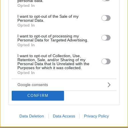
personal data.
5 ελληνικά νησιά για ήσυχες διακοπές
grant or deny consent to Google and its third-party tags to
Opted In
use your data for below specified purposes in below Google
πριν 18 λεπτά
consent section.
I want to opt-out of the Sale of my
Πόσο πειράζει να κοιμόμαστε με ανοιχτό ανεμιστήρα –
Personal Data.
Ο ειδικός απαντά
Opted In
πριν 20 λεπτά
I want to opt-out of processing my
DIY beauty: Δέκα συν μία celebrities που επιμελλούνται
Personal Data for Targeted Advertising.
οι ίδιες τα μαλλιά και το μακιγιάζ τους
Opted In
πριν 20 λεπτά
I want to opt-out of Collection, Use,
Η επιστήμη πίσω από το τέλειο γλυκό του κουταλιού
Retention, Sale, and/or Sharing of my
Personal Data that Is Unrelated with the
σταφύλι
Purposes for which it was collected.
Opted In
πριν 21 λεπτά
Χούθι, το «άλυτο πρόβλημα» της Μέσης Ανατολής: Γιατί
χίλια πλήγματα δεν ήταν αρκετά για να τους
Google consents
σταματήσουν
CONFIRM
πριν 24 λεπτά
Φωτιά στο Σπήλαιο Ορεστιάδας, σηκώθηκε ελικόπτερο
πριν 30 λεπτά
Data Deletion
Data Access
Privacy Policy
Η Σύμη της αρχοντιάς και του φυσικού πλούτου