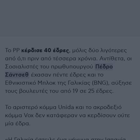
κέρδισε 40 έδρες
Το PP
, μόλις δύο λιγότερες
από ό,τι πριν από τέσσερα χρόνια. Αντίθετα, οι
Σοσιαλιστές του πρωθυπουργού
Πέδρο
Σάντσεθ
έχασαν πέντε έδρες και το
Εθνικιστικό Μπλοκ της Γαλικίας (BNG), αύξησε
τους βουλευτές του από 19 σε 25 έδρες.
Το αριστερό κόμμα Unida και το ακροδεξιό
κόμμα Vox δεν κατάφεραν να κερδίσουν ούτε
μία έδρα.
«Η Γαλικία έστειλε ένα μήνυμα στην Ισπανία,