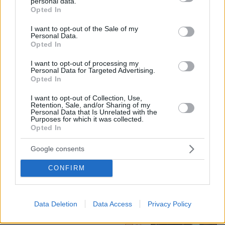
personal data.
grant or deny consent to Google and its third-party tags to
Opted In
use your data for below specified purposes in below Google
consent section.
I want to opt-out of the Sale of my
Personal Data.
Opted In
I want to opt-out of processing my
Personal Data for Targeted Advertising.
Opted In
I want to opt-out of Collection, Use,
08.08.2026, 18:48
Retention, Sale, and/or Sharing of my
Εγκαταλείπει το κόμμα Καρυστιανού και ο
Personal Data that Is Unrelated with the
Purposes for which it was collected.
επιχειρηματίας Νίκος Μπρουτζάκης: Καταγγέλλει
Opted In
κλειστή κάστα, «λένε προδότες και πληρωμένους
όσους αποχωρούν»
Google consents
CONFIRM
Ανάλυση: Γιατί ο αρχηγός των
αμερικανικών Ενόπλων Δυνάμεων
ψάχνει απεμπλοκή από το Ιράν - Οι
φόβοι για μια νέα κλιμάκωση και οι
Data Deletion
Data Access
Privacy Policy
ελλείψεις σε πυρομαχικά