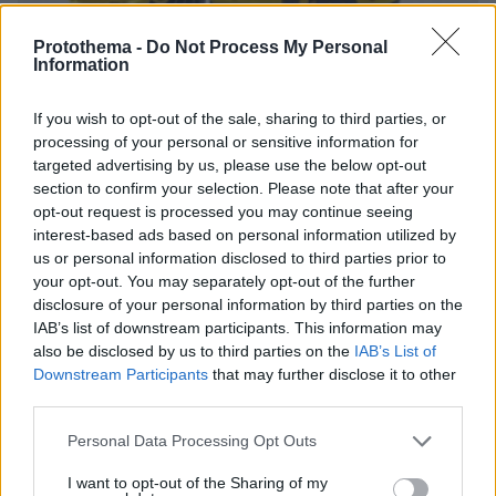
Protothema -
Do Not Process My Personal
Information
If you wish to opt-out of the sale, sharing to third parties, or
08.08.2026, 19:36
processing of your personal or sensitive information for
Τραγωδία στην Πάρο: Πνίγηκε 4χρονος σε πισίνα
targeted advertising by us, please use the below opt-out
beach bar, βούτηξε ο μπάρμαν για να τον σώσει
section to confirm your selection. Please note that after your
opt-out request is processed you may continue seeing
interest-based ads based on personal information utilized by
us or personal information disclosed to third parties prior to
your opt-out. You may separately opt-out of the further
disclosure of your personal information by third parties on the
IAB’s list of downstream participants. This information may
also be disclosed by us to third parties on the
IAB’s List of
Downstream Participants
that may further disclose it to other
third parties.
Please note that this website/app uses one or more Google
Personal Data Processing Opt Outs
services and may gather and store information including but
not limited to your visit or usage behaviour. You may click to
I want to opt-out of the Sharing of my