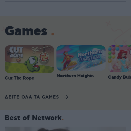
Games
Northern Heights
Candy Bub
Cut The Rope
ΔΕΙΤΕ ΟΛΑ ΤΑ GAMES
Best of Network