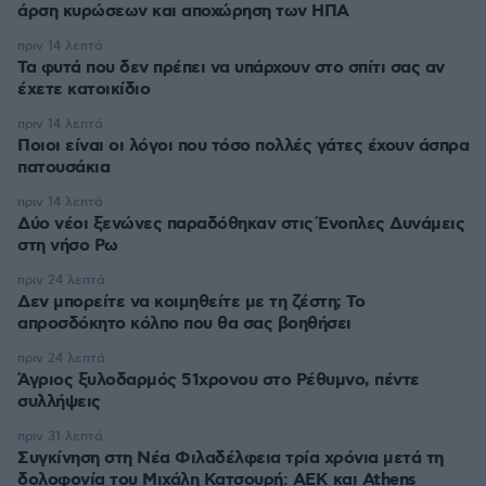
άρση κυρώσεων και αποχώρηση των ΗΠΑ
πριν 14 λεπτά
Τα φυτά που δεν πρέπει να υπάρχουν στο σπίτι σας αν
έχετε κατοικίδιο
πριν 14 λεπτά
Ποιοι είναι οι λόγοι που τόσο πολλές γάτες έχουν άσπρα
πατουσάκια
πριν 14 λεπτά
Δύο νέοι ξενώνες παραδόθηκαν στις Ένοπλες Δυνάμεις
στη νήσο Ρω
πριν 24 λεπτά
Δεν μπορείτε να κοιμηθείτε με τη ζέστη; Το
απροσδόκητο κόλπο που θα σας βοηθήσει
πριν 24 λεπτά
Άγριος ξυλοδαρμός 51χρονου στο Ρέθυμνο, πέντε
συλλήψεις
πριν 31 λεπτά
Συγκίνηση στη Νέα Φιλαδέλφεια τρία χρόνια μετά τη
δολοφονία του Μιχάλη Κατσουρή: ΑΕΚ και Athens