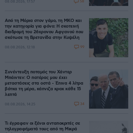
58
08.08.2026, 17:57
Από τη Μόρια στον γάμο, τη ΜΚΟ και
την κατηγορία για φόνο: Η σκοτεινή
διαδρομή του 26χρονου Αφγανού που
σκότωσε τη Βρετανίδα στην Κυψέλη
99
08.08.2026, 12:18
Συνέντευξη ποταμός του Χάντερ
Μπάιντεν: Ο πατέρας μου έχει
μεταστάσεις στα οστά - Έπινα 4 λίτρα
βότκα τη μέρα, κάπνιζα κρακ κάθε 15
λεπτά
34
08.08.2026, 14:25
Τι έγραφαν οι ξένοι ανταποκριτές σε
τηλεγραφήματά τους από τη Μικρά