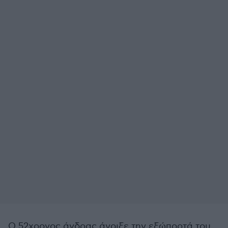
Ο 52χρονος άνδρας άνοιξε την εξώπορτά του