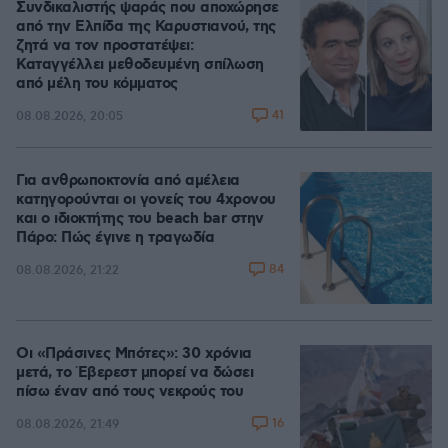
Συνδικαλιστής ψαράς που αποχώρησε
από την Ελπίδα της Καρυστιανού, της
ζητά να τον προστατέψει:
Καταγγέλλει μεθοδευμένη σπίλωση
από μέλη του κόμματος
41
08.08.2026, 20:05
Για ανθρωποκτονία από αμέλεια
κατηγορούνται οι γονείς του 4χρονου
και ο ιδιοκτήτης του beach bar στην
Πάρο: Πώς έγινε η τραγωδία
84
08.08.2026, 21:22
Οι «Πράσινες Μπότες»: 30 χρόνια
μετά, το Έβερεστ μπορεί να δώσει
πίσω έναν από τους νεκρούς του
16
08.08.2026, 21:49