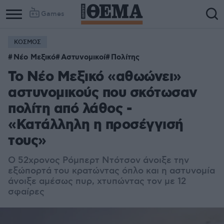
Games
ΚΟΣΜΟΣ
Column
Column
Νέο Μεξικό
Αστυνομικοί
Πολίτης
1
2
Το Νέο Μεξικό «αθωώνει»
αστυνομικούς που σκότωσαν
πολίτη από λάθος -
«Κατάλληλη η προσέγγισή
τους»
Ο 52χρονος Ρόμπερτ Ντότσον άνοιξε την
εξώπορτά του κρατώντας όπλο και η αστυνομία
άνοιξε αμέσως πυρ, χτυπώντας τον με 12
σφαίρες