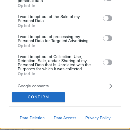
personal data.
(9/8/2026)
grant or deny consent to Google and its third-party tags to
Opted In
use your data for below specified purposes in below Google
πριν 25 λεπτά
consent section.
Φωτιά σε εγκαταστάσεις της Aramco στην Τζιζάν της
I want to opt-out of the Sale of my
Personal Data.
Σαουδικής Αραβίας
Opted In
πριν μία ώρα
I want to opt-out of processing my
Δυστύχημα στο Περού: Δεκατρείς νεκροί και τέσσερις
Personal Data for Targeted Advertising.
τραυματίες σε σύγκρουση βαν και νταλίκας
Opted In
09.08.2026, 05:00
I want to opt-out of Collection, Use,
Φοκάτσια με κοτόπουλο, πέστο και ντοματίνια
Retention, Sale, and/or Sharing of my
Personal Data that Is Unrelated with the
09.08.2026, 04:37
Purposes for which it was collected.
Ακόμη πιο αυστηρά μέτρα από το Παρίσι για τους
Opted In
κατόχους ηλεκτρικών πατινιών: Κράνος και γιλέκο,
διαφορετικά τσουχτερά πρόστιμα
Google consents
09.08.2026, 04:00
CONFIRM
Μαζικός γάμος 1.500 ζευγαριών στη Νιγηρία
09.08.2026, 03:05
Τουλάχιστον τρεις νεκροί και πολλοί τραυματίες
Data Deletion
Data Access
Privacy Policy
εξαιτίας ρωσικών πληγμάτων στην Ουκρανία