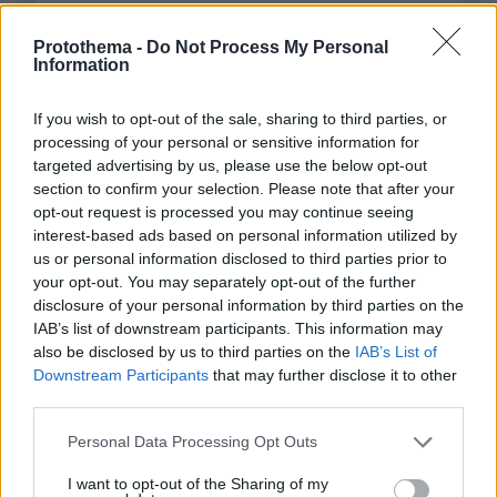
Protothema -
Do Not Process My Personal
Information
Απομένουν
2500
χαρακτήρες
If you wish to opt-out of the sale, sharing to third parties, or
processing of your personal or sensitive information for
targeted advertising by us, please use the below opt-out
section to confirm your selection. Please note that after your
opt-out request is processed you may continue seeing
interest-based ads based on personal information utilized by
us or personal information disclosed to third parties prior to
* Υποχρεωτικά πεδία
your opt-out. You may separately opt-out of the further
disclosure of your personal information by third parties on the
IAB’s list of downstream participants. This information may
also be disclosed by us to third parties on the
IAB’s List of
ΡΟΗ ΕΙΔΗΣΕΩΝ
Downstream Participants
that may further disclose it to other
third parties.
Ειδήσεις
Δημοφιλή
Σχολιασμένα
Please note that this website/app uses one or more Google
Personal Data Processing Opt Outs
services and may gather and store information including but
πριν 16 λεπτά
Το μενού της ημέρας - Τι τρώμε σήμερα Κυριακή
not limited to your visit or usage behaviour. You may click to
I want to opt-out of the Sharing of my