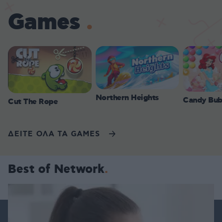
Games
Northern Heights
Candy Bub
Cut The Rope
ΔΕΙΤΕ ΟΛΑ ΤΑ GAMES
Best of Network