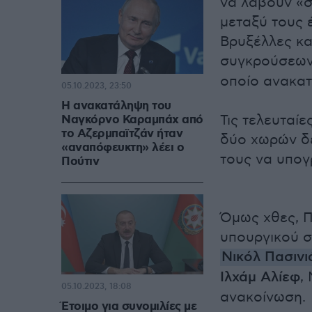
να λάβουν «σ
μεταξύ τους 
Βρυξέλλες και
συγκρούσεων 
οποίο ανακατ
05.10.2023, 23:50
Η ανακατάληψη του
Τις τελευταί
Ναγκόρνο Καραμπάχ από
το Αζερμπαϊτζάν ήταν
δύο χωρών δ
«αναπόφευκτη» λέει ο
τους να υπογ
Πούτιν
Όμως χθες, Π
υπουργικού 
Νικόλ Πασινι
Ιλχάμ Αλίεφ
,
05.10.2023, 18:08
ανακοίνωση.
Έτοιμο για συνομιλίες με