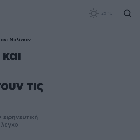
25
°C
τονι Μπλίνκεν
και
ουν τις
 ειρηνευτική
έλεγχο