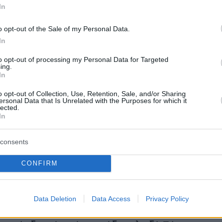
In
οδος»
o opt-out of the Sale of my Personal Data.
In
Αζερμπαϊτζάν «θα συνεχίσουν να συζητούν
 ενισχύσουν την εμπιστοσύνη, τα οποία θα
to opt-out of processing my Personal Data for Targeted
ing.
άμεσο μέλλον, και ζητούν τη στήριξη της
In
νότητας», αναφέρει η κοινή τους ανακοίνωση.
o opt-out of Collection, Use, Retention, Sale, and/or Sharing
ersonal Data that Is Unrelated with the Purposes for which it
lected.
εδρος του Ευρωπαϊκού Συμβουλίου
Σαρλ Μισέ
In
ς την κοινή αυτή ανακοίνωση και την
consents
 των κρατουμένων, χαρακτηρίζοντάς τες
δο» και «πρωτοφανές άνοιγμα στον πολιτικό
CONFIRM
Data Deletion
Data Access
Privacy Policy