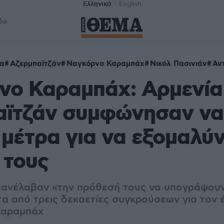
Ελληνικά
English
δα
ία
Αζερμπαϊτζάν
Ναγκόρνο Καραμπάχ
Νικόλ Πασινιάν
Άν
νο Καραμπάχ: Αρμενία 
αϊτζάν συμφώνησαν να
μέτρα για να εξομαλύν
 τους
πανέλαβαν «την πρόθεσή τους να υπογράψουν
τα από τρεις δεκαετίες συγκρούσεων για τον 
Καραμπάχ