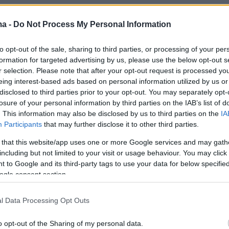
ζάν και η Αρμενία δεσμεύθηκαν να λάβουν
ma -
Do Not Process My Personal Information
α μέτρα με στόχο να ενισχύσουν την
, σύμφωνα με το κείμενο αυτό, και επανέλαβ
to opt-out of the sale, sharing to third parties, or processing of your per
 τους να εξομαλύνουν τις σχέσεις τους και να
formation for targeted advertising by us, please use the below opt-out s
r selection. Please note that after your opt-out request is processed y
ιρηνευτική συμφωνία».
eing interest-based ads based on personal information utilized by us or
disclosed to third parties prior to your opt-out. You may separately opt-
αλής θέλησης η
Αρμενία
ανακοίνωσε ότι
losure of your personal information by third parties on the IAB’s list of
. This information may also be disclosed by us to third parties on the
IA
 υποψηφιότητα της για τη διοργάνωση της
Participants
that may further disclose it to other third parties.
υ ΟΗΕ για το Κλίμα (COP29) και ότι στηρίζει
 that this website/app uses one or more Google services and may gath
ρμπαϊτζάν
.
including but not limited to your visit or usage behaviour. You may click 
 to Google and its third-party tags to use your data for below specifi
ogle consent section.
ς επίσης συμφώνησαν να απελευθερώσουν 32
l Data Processing Opt Outs
ιχμαλώτους πολέμου με αντάλλαγμα δύο
τιώτες.
o opt-out of the Sharing of my personal data.