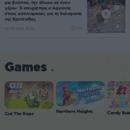
μια βαλίτσα, την έδωσα σε έναν
γέρο»: Τι ισχυρίστηκε ο Αφγανός
στους αστυνομικούς για τη δολοφονία
της Βρετανίδας
113
05.08.2026, 12:26
Loaded
:
100.00%
Games
Northern Heights
Candy Bub
Cut The Rope