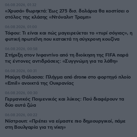
06.08.2026, 01:32
«Χρυσά» θωρηκτά: Έως 275 δισ. δολάρια θα κοστίσει ο
στόλος της κλάσης «Ντόναλντ Τραμπ»
06.08.2026, 01:00
Τόφου: Τι είναι και πώς μαγειρεύεται το «τυρί σόγιας», η
φυτική πρωτεΐνη που κατακτά τη σύγχρονη κουζίνα
06.08.2026, 00:58
Στήριξη στον Ινφαντίνο από τη διοίκηση της FIFA παρά
τις έντονες αντιδράσεις: «Συγγνώμη για τα λάθη»
06.08.2026, 00:31
Μαύρη Θάλασσα: Πλήγμα από drone στο φορτηγό πλοίο
«Emil» ανοικτά της Ουκρανίας
06.08.2026, 00:30
Γερμανικός Ποιμενικός και λύκος: Πού διαφέρουν τα
δύο αυτά ζώα
06.08.2026, 00:22
Νίστρουπ: «Πρέπει να είμαστε πιο δημιουργικοί, πάμε
στη Βουλγαρία για τη νίκη»