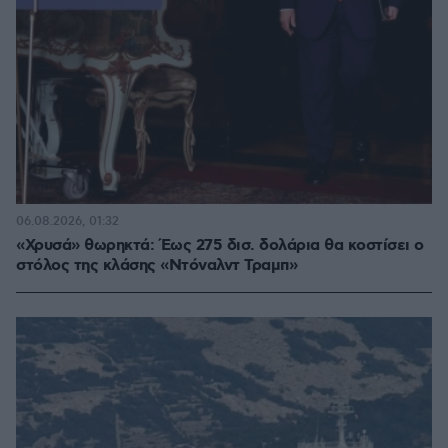
06.08.2026, 01:32
«Χρυσά» θωρηκτά: Έως 275 δισ. δολάρια θα κοστίσει ο
στόλος της κλάσης «Ντόναλντ Τραμπ»