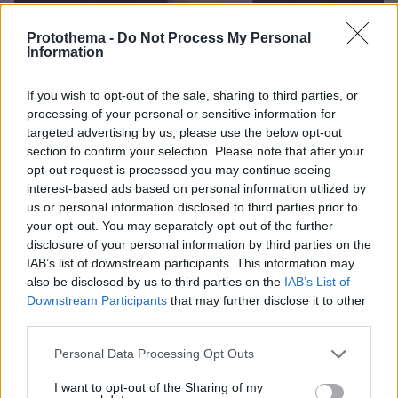
Protothema -
Do Not Process My Personal
Information
If you wish to opt-out of the sale, sharing to third parties, or
processing of your personal or sensitive information for
targeted advertising by us, please use the below opt-out
section to confirm your selection. Please note that after your
opt-out request is processed you may continue seeing
interest-based ads based on personal information utilized by
us or personal information disclosed to third parties prior to
your opt-out. You may separately opt-out of the further
disclosure of your personal information by third parties on the
IAB’s list of downstream participants. This information may
also be disclosed by us to third parties on the
IAB’s List of
Downstream Participants
that may further disclose it to other
third parties.
05.08.2026, 21:43
Σερ Ντέμης Χασάμπης: Ποιος είναι ο Έλληνας
Please note that this website/app uses one or more Google
Personal Data Processing Opt Outs
νέος «εγκέφαλος» του τμήματος AI της Google
services and may gather and store information including but
not limited to your visit or usage behaviour. You may click to
I want to opt-out of the Sharing of my