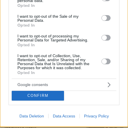
personal data.
grant or deny consent to Google and its third-party tags to
Opted In
Δείτε βίντεο: Υποψήφιος
use your data for below specified purposes in below Google
Δημοκρατικός σε παραλία της Χαβάης
consent section.
I want to opt-out of the Sale of my
προκαλεί βρίζοντας γυναίκες, πέφτει
Personal Data.
ξερός από γροθιά
Opted In
43
05.08.2026, 21:28
I want to opt-out of processing my
Personal Data for Targeted Advertising.
Loaded
:
100.00%
Opted In
Στα decks της Μυκόνου: Οι διάσημοι
I want to opt-out of Collection, Use,
Retention, Sale, and/or Sharing of my
dj, οι αμοιβές τους και οι sold out
Personal Data that Is Unrelated with the
ξέφρενες μέρες και νύχτες
Purposes for which it was collected.
Opted In
86
05.08.2026, 15:21
Google consents
CONFIRM
Αμπντούλ Ελ Σαγέντ: Ο
μουσουλμάνος γιατρός από το
Μίσιγκαν που κέρδισε το χρίσμα των
Data Deletion
Data Access
Privacy Policy
Δημοκρατικών, κόντρα στο ισχυρό
ισραηλινό λόμπι