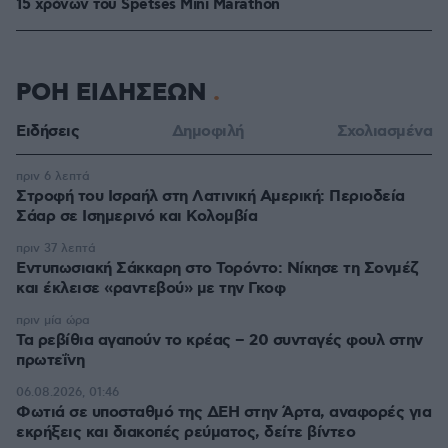
15 χρόνων του Spetses Mini Marathon
ΡΟΗ ΕΙΔΗΣΕΩΝ
Ειδήσεις
Δημοφιλή
Σχολιασμένα
πριν 6 λεπτά
Στροφή του Ισραήλ στη Λατινική Αμερική: Περιοδεία
Σάαρ σε Ισημερινό και Κολομβία
πριν 37 λεπτά
Εντυπωσιακή Σάκκαρη στο Τορόντο: Νίκησε τη Σονμέζ
και έκλεισε «ραντεβού» με την Γκοφ
πριν μία ώρα
Τα ρεβίθια αγαπούν το κρέας – 20 συνταγές φουλ στην
πρωτεΐνη
06.08.2026, 01:46
Φωτιά σε υποσταθμό της ΔΕΗ στην Άρτα, αναφορές για
εκρήξεις και διακοπές ρεύματος, δείτε βίντεο