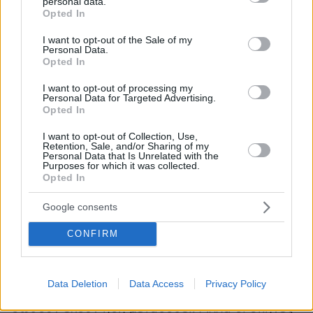
personal data.
grant or deny consent to Google and its third-party tags to
Opted In
use your data for below specified purposes in below Google
consent section.
I want to opt-out of the Sale of my
Personal Data.
Opted In
I want to opt-out of processing my
Personal Data for Targeted Advertising.
Opted In
I want to opt-out of Collection, Use,
Retention, Sale, and/or Sharing of my
Personal Data that Is Unrelated with the
Purposes for which it was collected.
Opted In
Google consents
Τα βίντεο των 43 λεπτών είναι τόσο σκληρά που
δακρύζουν ακόμη και οι σκληροτράχηλοι.Το
CONFIRM
πραγματικό λουτρό αίματος έγινε στο μουσικό
φεστιβάλ Supernova στο Reim. Κάποια βίντεο
Data Deletion
Data Access
Privacy Policy
με νέα παιδιά να τρέχουν στα χωράφια για να
σωθούν έχουν ήδη μεταδοθεί. Αλλά οι σκηνές