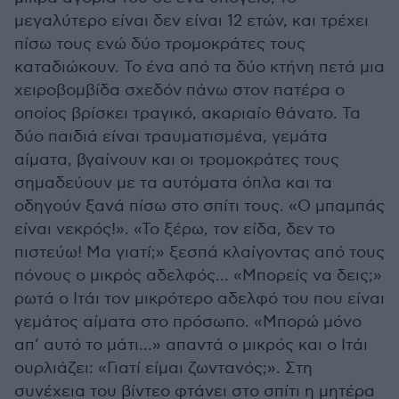
μεγαλύτερο είναι δεν είναι 12 ετών, και τρέχει
πίσω τους ενώ δύο τρομοκράτες τους
καταδιώκουν. Το ένα από τα δύο κτήνη πετά μια
χειροβομβίδα σχεδόν πάνω στον πατέρα ο
οποίος βρίσκει τραγικό, ακαριαίο θάνατο. Τα
δύο παιδιά είναι τραυματισμένα, γεμάτα
αίματα, βγαίνουν και οι τρομοκράτες τους
σημαδεύουν με τα αυτόματα όπλα και τα
οδηγούν ξανά πίσω στο σπίτι τους. «Ο μπαμπάς
είναι νεκρός!». «Το ξέρω, τον είδα, δεν το
πιστεύω! Μα γιατί;» ξεσπά κλαίγοντας από τους
πόνους ο μικρός αδελφός... «Μπορείς να δεις;»
ρωτά ο Ιτάι τον μικρότερο αδελφό του που είναι
γεμάτος αίματα στο πρόσωπο. «Μπορώ μόνο
απ’ αυτό το μάτι...» απαντά ο μικρός και ο Ιτάι
ουρλιάζει: «Γιατί είμαι ζωντανός;». Στη
συνέχεια του βίντεο φτάνει στο σπίτι η μητέρα