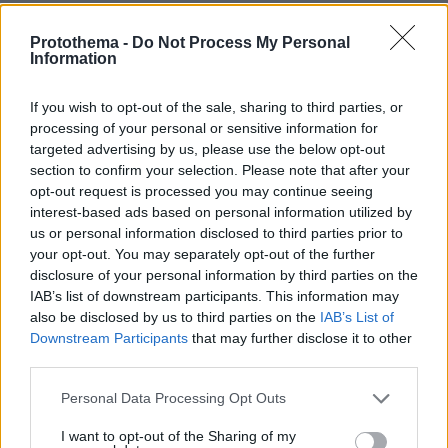
των δύο αγοριών μαζί με Ισραηλινούς
στρατιώτες. Βλέπει τον άντρα της νεκρό και
Protothema -
Do Not Process My Personal
Information
καταρρέει. Ο σπαραγμός είναι τόσο μεγάλος
που σου κόβει την ανάσα. Ενα ανθρώπινο
If you wish to opt-out of the sale, sharing to third parties, or
ράκος, κλαίγοντας ψάχνει τα δυο της αγόρια.
processing of your personal or sensitive information for
Που δεν βλέπουμε ποτέ τι απέγιναν, αν ζουν,
targeted advertising by us, please use the below opt-out
section to confirm your selection. Please note that after your
αν είναι αιχμάλωτα στα χέρια της Χαμάς στη
opt-out request is processed you may continue seeing
Λωρίδα της Γάζας.
interest-based ads based on personal information utilized by
us or personal information disclosed to third parties prior to
your opt-out. You may separately opt-out of the further
disclosure of your personal information by third parties on the
IAB’s list of downstream participants. This information may
also be disclosed by us to third parties on the
IAB’s List of
Downstream Participants
that may further disclose it to other
third parties.
Please note that this website/app uses one or more Google
Personal Data Processing Opt Outs
services and may gather and store information including but
not limited to your visit or usage behaviour. You may click to
I want to opt-out of the Sharing of my