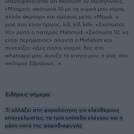
υπερηφανεύεται ότι σκότωσε 10 Ισραηλινούς.
«Μπαμπά, σκότωσα 10 με τα γυμνά μου χέρια,
αλλάχ άκμπαρ» και αμέσως μετά: «Μαμά, ο
γιος σου είναι ήρωας, kill, kill, kill». «Σκότωσες
10;» ρωτά ο πατέρας Mahmud. «Σκότωσα 10, να
είσαι περήφανος» απαντά ο Mefalsim και
συνεχίζει: «Δες πόσοι νεκροί, δες στο
whatsapp μου, άνοιξε το κινητό μου, ο γιος σου
σκότωσε Εβραίους...».
Ειδήσεις σήμερα:
Τι αλλάζει στη φορολόγηση για ελεύθερους
επαγγελματίες, τα τρία επίπεδα ελέγχου και η
μάχη κατά της φοροδιαφυγής