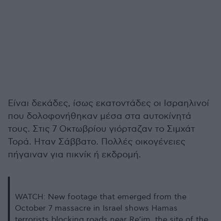
Είναι δεκάδες, ίσως εκατοντάδες οι Ισραηλινοί
που δολοφονήθηκαν μέσα στα αυτοκίνητά
τους. Στις 7 Οκτωβρίου γιόρταζαν το Σιμχάτ
Τορά. Ηταν Σάββατο. Πολλές οικογένειες
πήγαιναν για πικνίκ ή εκδρομή.
WATCH: New footage that emerged from the
October 7 massacre in Israel shows Hamas
terrorists blocking roads near Re'im, the site of the