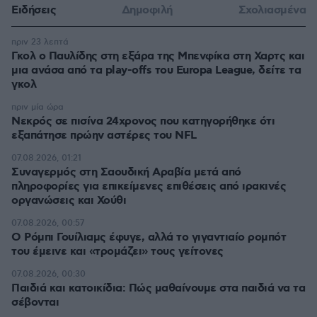
Ειδήσεις
Δημοφιλή
Σχολιασμένα
πριν 23 λεπτά
Γκολ ο Παυλίδης στη εξάρα της Μπενφίκα στη Χαρτς και
μια ανάσα από τα play-offs του Europa League, δείτε τα
γκολ
πριν μία ώρα
Νεκρός σε πισίνα 24χρονος που κατηγορήθηκε ότι
εξαπάτησε πρώην αστέρες του NFL
07.08.2026, 01:21
Συναγερμός στη Σαουδική Αραβία μετά από
πληροφορίες για επικείμενες επιθέσεις από ιρακινές
οργανώσεις και Χούθι
07.08.2026, 00:57
Ο Ρόμπι Γουίλιαμς έφυγε, αλλά το γιγαντιαίο ρομπότ
του έμεινε και «τρομάζει» τους γείτονες
07.08.2026, 00:30
Παιδιά και κατοικίδια: Πώς μαθαίνουμε στα παιδιά να τα
σέβονται