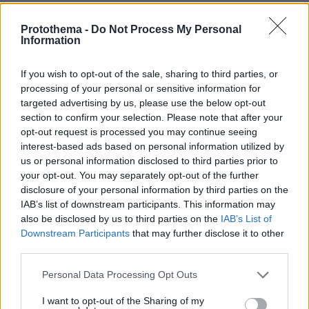
Πολιτικός: Παρασιτικό είδος που ευδοκιμεί σε όλον
τον κόσμο εις βάρος όλων των υπόλοιπων ειδών του
Protothema -
Do Not Process My Personal
περιβάλλοντος του. Ενίοτε τα δελεάζει με διάφορες
Information
υποκριτικές συμπεριφορές ώστε να το εμπιστευθούν
και να πέσουν στην παγίδα του. Οι ειδικοί συνιστούν
If you wish to opt-out of the sale, sharing to third parties, or
να μένουμε μακριά γιατί είναι εύκολο να μολύνει και
processing of your personal or sensitive information for
να παρασύρει το θύμα του στον όλεθρο.
targeted advertising by us, please use the below opt-out
section to confirm your selection. Please note that after your
ΑΠΑΝΤΗΣΗ
opt-out request is processed you may continue seeing
Εσυ φαίνεσαι μπαμπουίνος νεοέλληνας
interest-based ads based on personal information utilized by
us or personal information disclosed to third parties prior to
02.11.2023, 10:31
your opt-out. You may separately opt-out of the further
Φαίνεται προτιμάς τους τρομοκράτες τις Χαμάς
disclosure of your personal information by third parties on the
ΑΠΑΝΤΗΣΗ
IAB’s list of downstream participants. This information may
also be disclosed by us to third parties on the
IAB’s List of
Downstream Participants
that may further disclose it to other
Τρολακι του τσίριζα και εσυ;
third parties.
02.11.2023, 10:27
Ε ρε και να ήσασταν σε κάνα ισλαμικό κράτος θα
Please note that this website/app uses one or more Google
Personal Data Processing Opt Outs
γέλαγε πολύ με αυτά που θα σας κανανε
services and may gather and store information including but
not limited to your visit or usage behaviour. You may click to
I want to opt-out of the Sharing of my
ΑΠΑΝΤΗΣΗ