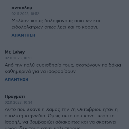
αντιισλαμ
02.11.2023, 18:52
Μελλοντικους δολοφονους απιστων και
ειδολολατρων οπως λεει και το κορανι.
ΑΠΑΝΤΗΣΗ
Mr. Lahey
02.11.2023, 10:51
Από την πολύ ευαισθησία τους, σκοτώνουν παιδάκια
καθημερινά για να ισοφαρίσουν.
ΑΠΑΝΤΗΣΗ
Πραγματι
02.11.2023, 10:34
Αυτο που εκανε η Χαμας την 7η Οκτωβριου ηταν η
απολυτη κτηνωδια. Ομως αυτο που κανει τωρα το
Ισραηλ, να βομβαριζει αδιακριτως και να σκοτωνει
μωρα, δεν τους κανει καλυτερους.