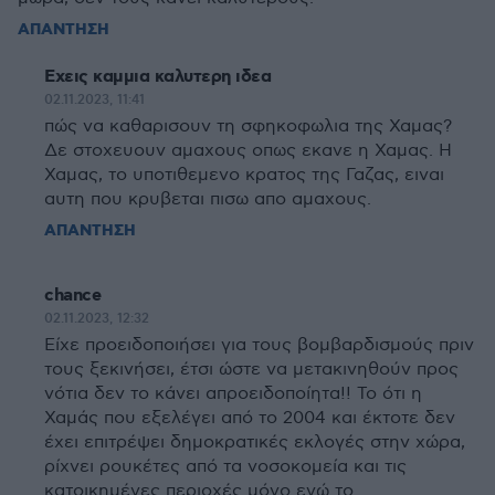
ΑΠΑΝΤΗΣΗ
Εχεις καμμια καλυτερη ιδεα
02.11.2023, 11:41
πώς να καθαρισουν τη σφηκοφωλια της Χαμας?
Δε στοχευουν αμαχους οπως εκανε η Χαμας. Η
Χαμας, το υποτιθεμενο κρατος της Γαζας, ειναι
αυτη που κρυβεται πισω απο αμαχους.
ΑΠΑΝΤΗΣΗ
chance
02.11.2023, 12:32
Είχε προειδοποιήσει για τους βομβαρδισμούς πριν
τους ξεκινήσει, έτσι ώστε να μετακινηθούν προς
νότια δεν το κάνει απροειδοποίητα!! Το ότι η
Χαμάς που εξελέγει από το 2004 και έκτοτε δεν
έχει επιτρέψει δημοκρατικές εκλογές στην χώρα,
ρίχνει ρουκέτες από τα νοσοκομεία και τις
κατοικημένες περιοχές μόνο εγώ το