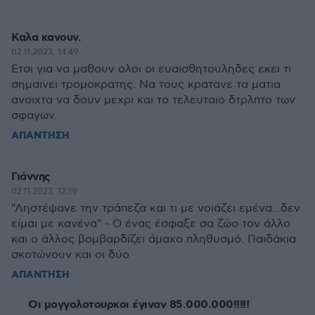
Καλα κανουν.
02.11.2023, 14:49
Ετσι για να μαθουν ολοι οι ευαισθητουληδες εκει τι
σημαινει τρομοκρατης. Να τους κρατανε τα ματια
ανοιχτα να δουν μεχρι και το τελευταιο δτρλπτο των
σφαγων.
ΑΠΑΝΤΗΣΗ
Γιάννης
02.11.2023, 12:19
"Ληστέψανε την τράπεζα και τι με νοιάζει εμένα...δεν
είμαι με κανένα" - Ο ένας έσφαξε σα ζώο τον άλλο
και ο άλλος βομβαρδίζει άμαχο πληθυσμό. Παιδάκια
σκοτώνουν και οι δύο
ΑΠΑΝΤΗΣΗ
Οι μογγολοτουρκοι έγιναν 85.000.000!!!!!