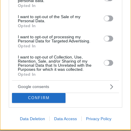
personal data.
grant or deny consent to Google and its third-party tags to
Opted In
use your data for below specified purposes in below Google
consent section.
I want to opt-out of the Sale of my
ΦΟΡΤΩΣΗ ΠΕΡΙΣΣΟΤΕΡΩΝ ΣΧΟΛΙΩΝ
Personal Data.
Opted In
I want to opt-out of processing my
Personal Data for Targeted Advertising.
ΠΡΟΣΘΗΚΗ ΣΧΟΛΙΟΥ
Opted In
ΌΝΟΜΑ *
I want to opt-out of Collection, Use,
Retention, Sale, and/or Sharing of my
Personal Data that Is Unrelated with the
Purposes for which it was collected.
Opted In
Google consents
EMAIL
CONFIRM
Data Deletion
Data Access
Privacy Policy
ΣΧΌΛΙΟ *