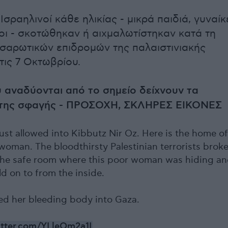
σραηλινοί κάθε ηλικίας - μικρά παιδιά, γυναίκ
νοι - σκοτώθηκαν ή αιχμαλωτίστηκαν κατά τη
 σαρωτικών επιδρομών της παλαιστινιακής
ις 7 Οκτωβρίου.
υ αναδύονται από το σημείο δείχνουν τα
της σφαγής - ΠΡΟΣΟΧΗ, ΣΚΛΗΡΕΣ ΕΙΚΟΝΕΣ
ust allowed into Kibbutz Nir Oz. Here is the home of
woman. The bloodthirsty Palestinian terrorists brok
 the safe room where this poor woman was hiding a
ld on to from the inside.
d her bleeding body into Gaza.
itter.com/YLleOm2a1I