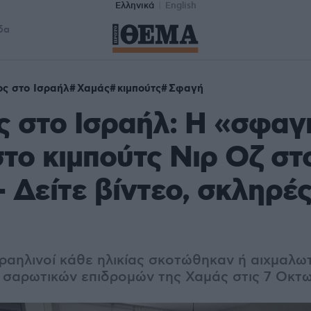
Ελληνικά
English
δα
ς στο Ισραήλ
Χαμάς
κιμπούτς
Σφαγή
 στο Ισραήλ: Η «σφαγ
το κιμπούτς Νιρ Οζ στ
- Δείτε βίντεο, σκληρέ
ραηλινοί κάθε ηλικίας σκοτώθηκαν ή αιχμαλω
ν σαρωτικών επιδρομών της Χαμάς στις 7 Οκτ