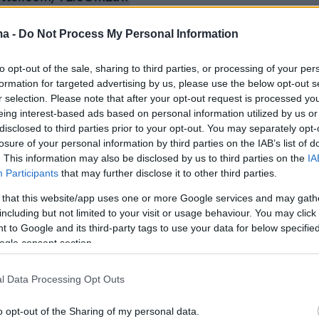
 tur (@yaelbt)
October 19, 2023
ma -
Do Not Process My Personal Information
to opt-out of the sale, sharing to third parties, or processing of your per
formation for targeted advertising by us, please use the below opt-out s
r selection. Please note that after your opt-out request is processed y
eing interest-based ads based on personal information utilized by us or
disclosed to third parties prior to your opt-out. You may separately opt-
GRAPHIC
losure of your personal information by third parties on the IAB’s list of
. This information may also be disclosed by us to third parties on the
IA
s and casings among the children’s toys at a home i
Participants
that may further disclose it to other third parties.
 Oz. Inside, a gruesome scene with blood smeared
alls.
@NEWSMAX
pic.twitter.com/9SK3uWU9ik
 that this website/app uses one or more Google services and may gath
including but not limited to your visit or usage behaviour. You may click 
 to Google and its third-party tags to use your data for below specifi
uddy (@JohnHuddyTV)
October 19, 2023
ogle consent section.
l Data Processing Opt Outs
o opt-out of the Sharing of my personal data.