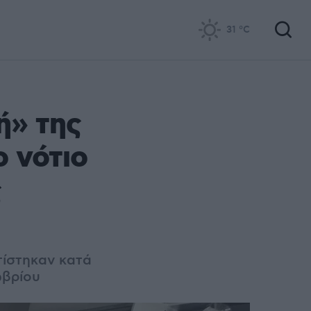
31
°C
ή» της
ο νότιο
ς
τίστηκαν κατά
ωβρίου