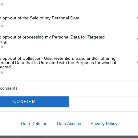
In
ερα:
o opt-out of the Sale of my Personal Data.
In
ι σε τρεις μήνες η έκδοση επικουρικής σύνταξ
ημόσιο, ανακοίνωσε ο Γεωργιάδης
to opt-out of processing my Personal Data for Targeted
ing.
In
την Ευρώπη: Και σήμερα απειλές σε σχολεία
o opt-out of Collection, Use, Retention, Sale, and/or Sharing
ersonal Data that Is Unrelated with the Purposes for which it
και αεροδρόμια της Γαλλίας
lected.
In
χηγός των Εθνικών Δυνάμεων Ασφαλείας της
consents
πό ισραηλινή επιδρομή
CONFIRM
protothema.gr στο Google News
ο
και μάθετε πρώτοι όλες
Data Deletion
Data Access
Privacy Policy
Ειδήσεις
ελευταίες
από την Ελλάδα και τον Κόσμο, τη στιγ