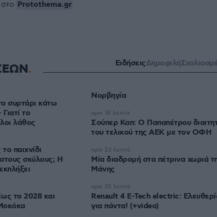
Protothema.gr
 στο
Ειδήσεις
Δημοφιλή
Σχολιασμ
ΣΕΩΝ
Νορβηγία
στο συρτάρι κάτω
 Γιατί το
πριν 18 λεπτά
λοι λάθος
Σούπερ Καπ: Ο Παπαπέτρου διαιτη
του τελικού της ΑΕΚ με τον ΟΦΗ
 το παιχνίδι
πριν 23 λεπτά
στους σκύλους; Η
Μία διαδρομή στα πέτρινα χωριά τ
εκπλήξει
Μάνης
πριν 25 λεπτά
ως το 2028 και
Renault 4 E-Tech electric: Ελευθερί
Μοκόκα
για πάντα! (+video)