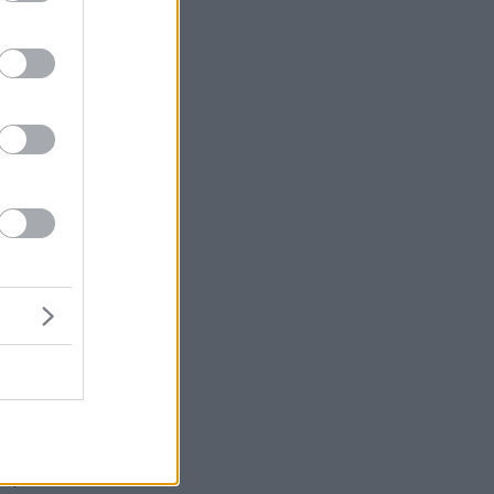
ης
μή