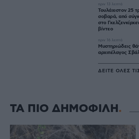
πριν 13 λεπτά
Τουλάχιστον 25 τρ
σοβαρά, από σύγ
στο Γκελζενκίρχεν της Γερμανία
βίντεο
πριν 16 λεπτά
Μυστηριώδεις θά
αρχιπέλαγος Σβά
ΔΕΙΤΕ ΟΛΕΣ ΤΙ
ΤΑ ΠΙΟ ΔΗΜΟΦΙΛΗ