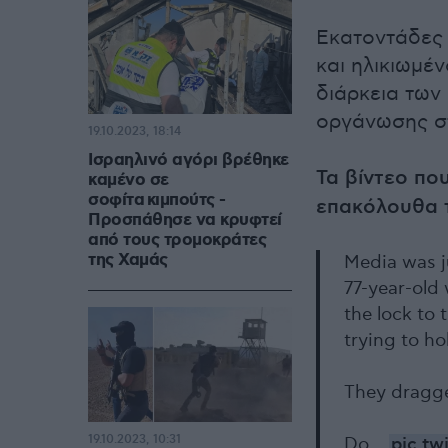
Εκατοντάδες Ι
και ηλικιωμέ
διάρκεια των
οργάνωσης στ
19.10.2023, 18:14
Ισραηλινό αγόρι βρέθηκε
Τα βίντεο πο
καμένο σε
σοφίτα κιμπούτς -
επακόλουθα 
Προσπάθησε να κρυφτεί
από τους τρομοκράτες
της Χαμάς
Media was j
77-year-old 
the lock to
trying to ho
They dragge
19.10.2023, 10:31
Do…
pic.tw