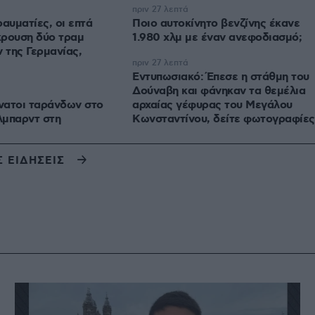
πριν 27 λεπτά
αυματίες, οι επτά
Ποιο αυτοκίνητο βενζίνης έκανε
κρουση δύο τραμ
1.980 χλμ με έναν ανεφοδιασμό;
ς,
πριν 27 λεπτά
Εντυπωσιακό: Έπεσε η στάθμη του
Δούναβη και φάνηκαν τα θεμέλια
νατοι ταράνδων στο
αρχαίας γέφυρας του Μεγάλου
λμπαρντ στη
Κωνσταντίνου, δείτε φωτογραφίες
Σ ΕΙΔΗΣΕΙΣ