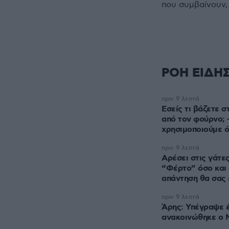
που συμβαίνουν,
ΡΟΗ ΕΙΔΗ
πριν 9 λεπτά
Εσείς τι βάζετε 
από τον φούρνο; -
χρησιμοποιούμε ό
πριν 9 λεπτά
Αρέσει στις γάτες
“Φέρτο” όσο και 
απάντηση θα σας 
πριν 9 λεπτά
Άρης: Υπέγραψε έ
ανακοινώθηκε ο 