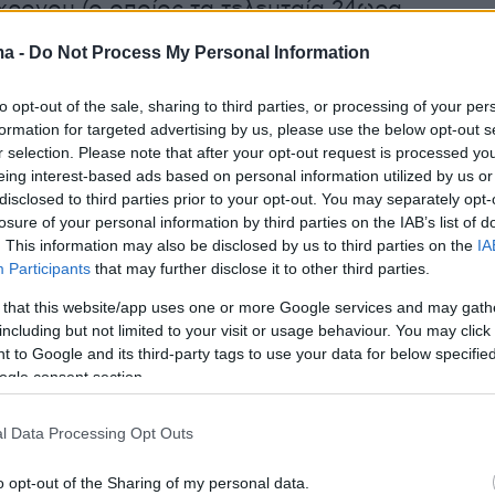
7χρονου (ο οποίος τα τελευταία 24ωρα
τη
Βουλγαρία
) οι καραμπινιέροι του άφησαν
ma -
Do Not Process My Personal Information
υς καλέσει. Ο Ντιμιτρόφ πήρε αμέσως
 εξέφρασε τη μεταμέλειά του για την πράξη τ
to opt-out of the sale, sharing to third parties, or processing of your per
formation for targeted advertising by us, please use the below opt-out s
σε θύελλα αντιδράσεων.
r selection. Please note that after your opt-out request is processed y
eing interest-based ads based on personal information utilized by us or
disclosed to third parties prior to your opt-out. You may separately opt-
losure of your personal information by third parties on the IAB’s list of
. This information may also be disclosed by us to third parties on the
IA
Participants
that may further disclose it to other third parties.
 that this website/app uses one or more Google services and may gath
including but not limited to your visit or usage behaviour. You may click 
 to Google and its third-party tags to use your data for below specifi
ogle consent section.
l Data Processing Opt Outs
o opt-out of the Sharing of my personal data.