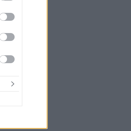
τι
ας
υ