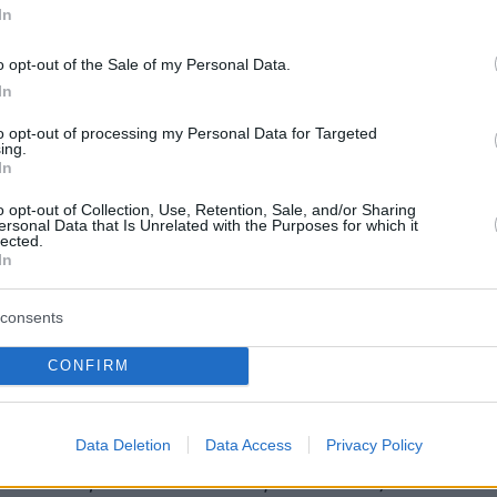
In
o opt-out of the Sale of my Personal Data.
In
to opt-out of processing my Personal Data for Targeted
ing.
In
o opt-out of Collection, Use, Retention, Sale, and/or Sharing
ersonal Data that Is Unrelated with the Purposes for which it
lected.
In
consents
CONFIRM
μίλησαν μαζί του. Ζήτησε συγγνώμη και είπε ό
Data Deletion
Data Access
Privacy Policy
ρινά για αυτό που έκανε. Επικοινώνησε μαζί μ
 το κινητό του από τα αρχεία του ξενοδοχείο