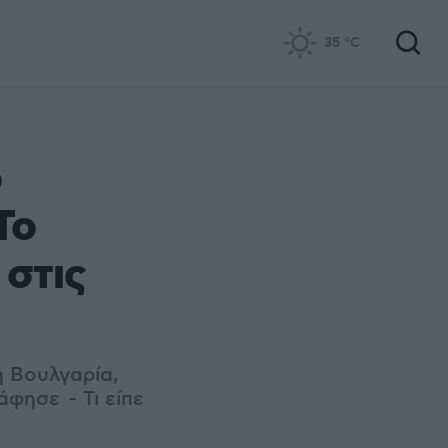
35
°C
ο
Το
στις
η Βουλγαρία,
άφησε - Τι είπε