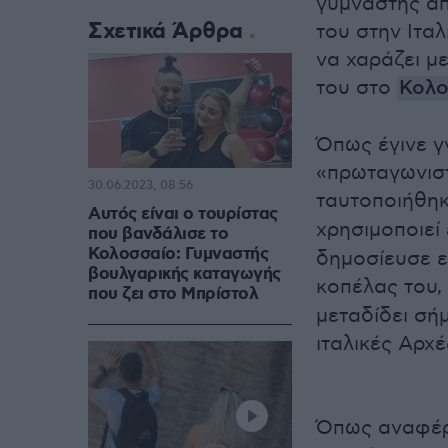
γυμναστής απ
Σχετικά Άρθρα
του στην Ιτα
να χαράζει με
του στο
Κολο
Όπως έγινε γ
«πρωταγωνιστή
30.06.2023, 08:56
ταυτοποιήθη
Αυτός είναι ο τουρίστας
χρησιμοποιεί 
που βανδάλισε το
Κολοσσαίο: Γυμναστής
δημοσίευσε ε
βουλγαρικής καταγωγής
κοπέλας του,
που ζει στο Μπρίστολ
μεταδίδει σήμ
ιταλικές Αρχ
Όπως αναφέρε