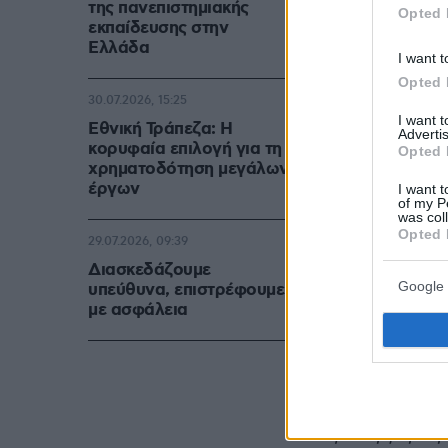
της πανεπιστημιακής
Opted 
εκπαίδευσης στην
Ελλάδα
I want t
Opted 
30.07.2026, 15:25
I want 
Εθνική Τράπεζα: Η
Advertis
κορυφαία επιλογή για τη
Opted 
χρηματοδότηση μεγάλων
έργων
I want t
of my P
was col
Opted 
29.07.2026, 09:39
Διασκεδάζουμε
Google 
υπεύθυνα, επιστρέφουμε
με ασφάλεια
«Συνάδελφοι 
λυπάται ειλικ
αφού βρήκαμε