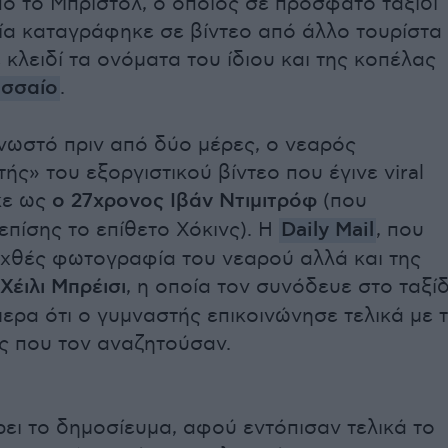
ό το Μπρίστολ, ο οποίος σε πρόσφατο ταξίδι
λία καταγράφηκε σε βίντεο από άλλο τουρίστα
 κλειδί τα ονόματα του ίδιου και της κοπέλας
σσαίο
.
νωστό πριν από δύο μέρες, ο νεαρός
ς» του εξοργιστικού βίντεο που έγινε viral
κε ως
ο 27χρονος Ιβάν Ντιμιτρόφ
(που
επίσης το επίθετο Χόκινς). H
Daily Mail
, που
χθές φωτογραφία του νεαρού αλλά και της
Χέιλι Μπρέισι
, η οποία τον συνόδευε στο ταξίδ
ερα ότι ο γυμναστής επικοινώνησε τελικά με τ
ές που τον αναζητούσαν.
ι το δημοσίευμα, αφού εντόπισαν τελικά το