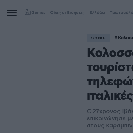
Games
Όλες οι Ειδήσεις
Ελλάδα
Πρωτοσέλι
Κολοσ
ΚΟΣΜΟΣ
Κολοσσ
τουρίστ
τηλεφών
ιταλικέ
Ο
27χρονος Ιβά
επικοινώνησε με
στους καραμπιν