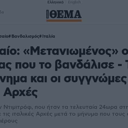
Ελληνικά
English
δα
σαίο
Βανδαλισμός
Ιταλία
αίο: «Μετανιωμένος» 
ας που το βανδάλισε - 
ημα και οι συγγνώμες 
ς Αρχές
ν Ντιμιτρόφ, που ήταν τα τελευταία 24ωρα στ
 τις ιταλικές Αρχές μετά το μήνυμα που τους 
ιέρους