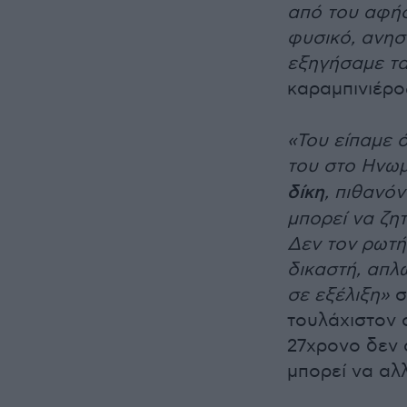
από του αφήσ
φυσικό, ανησυ
εξηγήσαμε τα
καραμπινιέρ
«Του είπαμε 
του στο Ηνωμ
δίκη
, πιθανόν
μπορεί να ζη
Δεν τον ρωτήσ
δικαστή, απλώ
σε εξέλιξη»
σ
τουλάχιστον 
27χρονο δεν 
μπορεί να αλλ