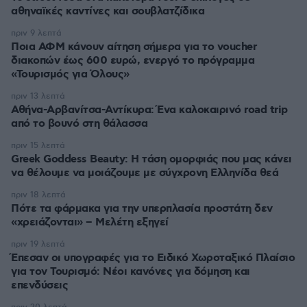
αθηναϊκές καντίνες και σουβλατζίδικα
πριν 9 λεπτά
Ποια ΑΦΜ κάνουν αίτηση σήμερα για το voucher
διακοπών έως 600 ευρώ, ενεργό το πρόγραμμα
«Τουρισμός για Όλους»
πριν 13 λεπτά
Αθήνα-Αρβανίτσα-Αντίκυρα: Ένα καλοκαιρινό road trip
από το βουνό στη θάλασσα
πριν 15 λεπτά
Greek Goddess Beauty: Η τάση ομορφιάς που μας κάνει
να θέλουμε να μοιάζουμε με σύγχρονη Ελληνίδα θεά
πριν 18 λεπτά
Πότε τα φάρμακα για την υπερπλασία προστάτη δεν
«χρειάζονται» – Μελέτη εξηγεί
πριν 19 λεπτά
Έπεσαν οι υπογραφές για το Ειδικό Χωροταξικό Πλαίσιο
για τον Τουρισμό: Νέοι κανόνες για δόμηση και
επενδύσεις