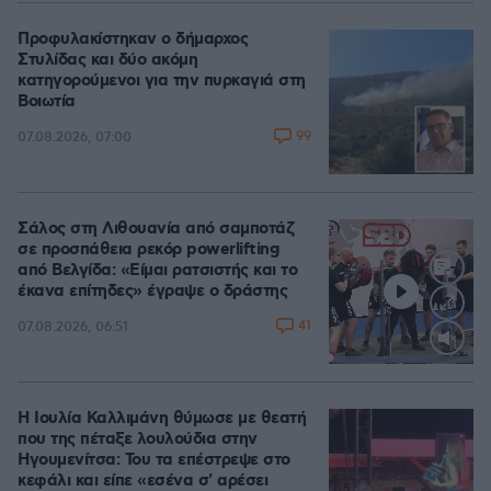
Προφυλακίστηκαν ο δήμαρχος
Στυλίδας και δύο ακόμη
κατηγορούμενοι για την πυρκαγιά στη
Βοιωτία
99
07.08.2026, 07:00
Σάλος στη Λιθουανία από σαμποτάζ
σε προσπάθεια ρεκόρ powerlifting
από Βελγίδα: «Είμαι ρατσιστής και το
έκανα επίτηδες» έγραψε ο δράστης
41
07.08.2026, 06:51
Loaded
:
100.00%
Η Ιουλία Καλλιμάνη θύμωσε με θεατή
που της πέταξε λουλούδια στην
Ηγουμενίτσα: Του τα επέστρεψε στο
κεφάλι και είπε «εσένα σ' αρέσει