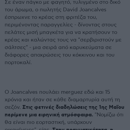
Σε έναν πάγκο με φαγητό, τυλιγμένο στο δικό
του άρωμα, ο πωλητής David Joancalves
έσπρωχνε το κρέας στη φριτέζα του,
περιμένοντας παραγγελίες - δίνοντας στους
πελάτες μισή μπαγκέτα για να κρατήσουν το
κρέας και καλώντας τους να "σερβιριστούν με
σάλτσες" - μια σειρά από καρυκεύματα σε
διάφορες αποχρώσεις του κόκκινου και του
πορτοκαλί.
Ο Joancalves πουλάει merguez εδώ και 15
χρόνια και ήταν σε κάθε διαμαρτυρία αυτή τη
Στις φετινές διαδηλώσεις της 1ης Μαΐου
σεζόν.
περίμενε μια ειρηνική ατμόσφαιρα.
"Νομίζω ότι
θα είναι πιο εορταστική, υπάρχουν
οικογένειες", είπε.