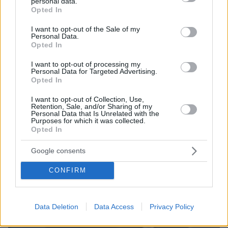
υιοθέτησαν τον Αφγανό στη Λέσβο - Η αρχική
personal data.
grant or deny consent to Google and its third-party tags to
εκδοχή για το φονικό στην Κυψέλη και η σιωπή
Opted In
use your data for below specified purposes in below Google
στην απολογία
consent section.
I want to opt-out of the Sale of my
Personal Data.
Opted In
I want to opt-out of processing my
Personal Data for Targeted Advertising.
Opted In
I want to opt-out of Collection, Use,
Retention, Sale, and/or Sharing of my
Personal Data that Is Unrelated with the
Purposes for which it was collected.
Opted In
Google consents
CONFIRM
Data Deletion
Data Access
Privacy Policy