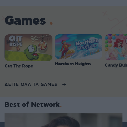
Games
Northern Heights
Candy Bub
Cut The Rope
ΔΕΙΤΕ ΟΛΑ ΤΑ GAMES
Best of Network