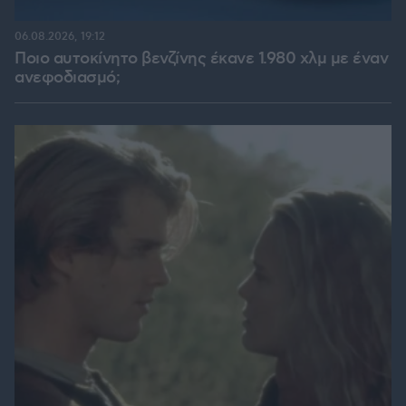
06.08.2026, 19:12
Ποιο αυτοκίνητο βενζίνης έκανε 1.980 χλμ με έναν
ανεφοδιασμό;