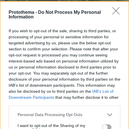
Protothema -
Do Not Process My Personal
Information
If you wish to opt-out of the sale, sharing to third parties, or
processing of your personal or sensitive information for
targeted advertising by us, please use the below opt-out
section to confirm your selection. Please note that after your
opt-out request is processed you may continue seeing
interest-based ads based on personal information utilized by
us or personal information disclosed to third parties prior to
your opt-out. You may separately opt-out of the further
disclosure of your personal information by third parties on the
IAB’s list of downstream participants. This information may
also be disclosed by us to third parties on the
IAB’s List of
Downstream Participants
that may further disclose it to other
third parties.
Please note that this website/app uses one or more Google
Personal Data Processing Opt Outs
07.08.2026, 07:19
services and may gather and store information including but
«Δεν το πιστεύουμε», λένε οι Αμερικανοί που
not limited to your visit or usage behaviour. You may click to
I want to opt-out of the Sharing of my