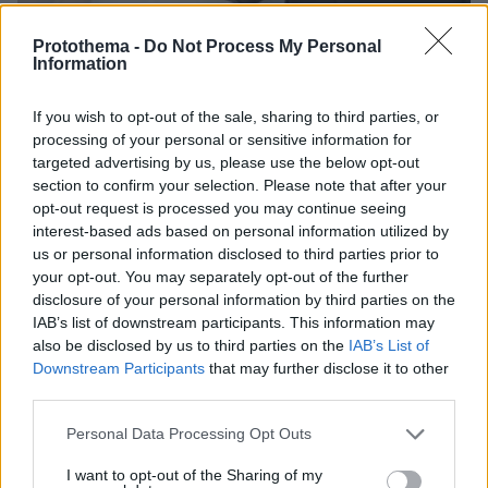
Protothema -
Do Not Process My Personal
Information
06.08.2026, 15:36
Η απουσία μέσα στη νύχτα και η λεπτομέρεια στα
If you wish to opt-out of the sale, sharing to third parties, or
μηνύματα: Πώς η σύζυγος του Αφγανού ξεκίνησε
processing of your personal or sensitive information for
να τον υποπτεύεται για τη δολοφονία της
targeted advertising by us, please use the below opt-out
Βρετανίδας στην Κυψέλη
section to confirm your selection. Please note that after your
opt-out request is processed you may continue seeing
interest-based ads based on personal information utilized by
us or personal information disclosed to third parties prior to
your opt-out. You may separately opt-out of the further
disclosure of your personal information by third parties on the
IAB’s list of downstream participants. This information may
also be disclosed by us to third parties on the
IAB’s List of
Downstream Participants
that may further disclose it to other
third parties.
Please note that this website/app uses one or more Google
Personal Data Processing Opt Outs
services and may gather and store information including but
not limited to your visit or usage behaviour. You may click to
I want to opt-out of the Sharing of my