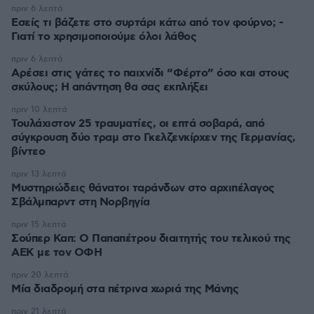
πριν 6 λεπτά
Εσείς τι βάζετε στο συρτάρι κάτω από τον φούρνο; -
Γιατί το χρησιμοποιούμε όλοι λάθος
πριν 6 λεπτά
Αρέσει στις γάτες το παιχνίδι “Φέρτο” όσο και στους
σκύλους; Η απάντηση θα σας εκπλήξει
πριν 10 λεπτά
Τουλάχιστον 25 τραυματίες, οι επτά σοβαρά, από
σύγκρουση δύο τραμ στο Γκελζενκίρχεν της Γερμανίας,
βίντεο
πριν 13 λεπτά
Μυστηριώδεις θάνατοι ταράνδων στο αρχιπέλαγος
Σβάλμπαρντ στη Νορβηγία
πριν 15 λεπτά
Σούπερ Καπ: Ο Παπαπέτρου διαιτητής του τελικού της
ΑΕΚ με τον ΟΦΗ
πριν 20 λεπτά
Μία διαδρομή στα πέτρινα χωριά της Μάνης
πριν 21 λεπτά