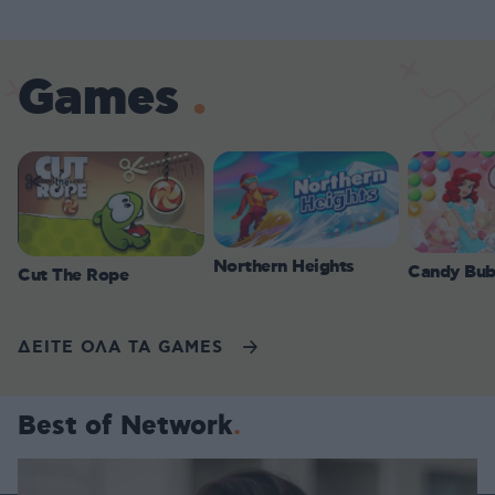
Games
Northern Heights
Candy Bub
Cut The Rope
ΔΕΙΤΕ ΟΛΑ ΤΑ GAMES
Best of Network