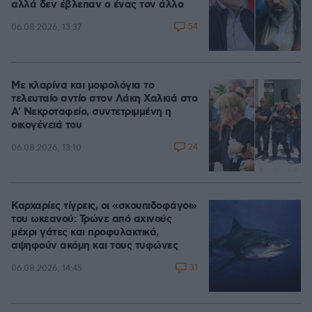
αλλά δεν έβλεπαν ο ένας τον άλλο
54
06.08.2026, 13:37
Με κλαρίνα και μοιρολόγια το
τελευταίο αντίο στον Λάκη Χαλκιά στο
A' Νεκροταφείο, συντετριμμένη η
οικογένειά του
24
06.08.2026, 13:10
Καρχαρίες τίγρεις, οι «σκουπιδοφάγοι»
του ωκεανού: Τρώνε από αχινούς
μέχρι γάτες και προφυλακτικά,
αψηφούν ακόμη και τους τυφώνες
31
06.08.2026, 14:45