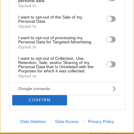
personal data.
grant or deny consent to Google and its third-party tags to
Opted In
use your data for below specified purposes in below Google
consent section.
I want to opt-out of the Sale of my
Personal Data.
Opted In
I want to opt-out of processing my
Personal Data for Targeted Advertising.
Opted In
I want to opt-out of Collection, Use,
06.08.2026, 12:32
Retention, Sale, and/or Sharing of my
Η αποκαλυπτική κατάθεση της συζύγου του
Personal Data that Is Unrelated with the
Purposes for which it was collected.
Αφγανού: Πώς γνωρίσαμε τη Λίσα, γιατί
Opted In
υποψιάστηκα ότι ήταν το πτώμα στη βαλίτσα
Google consents
Νεαρή γυναίκα με ακατέργαστη
CONFIRM
ομορφιά από την Αιθιοπία έγινε viral,
δείτε την εντυπωσιακή μεταμόρφωσή
της από μακιγιέρ
Data Deletion
Data Access
Privacy Policy
254
06.08.2026, 09:18