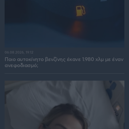
06.08.2026, 19:12
Ποιο αυτοκίνητο βενζίνης έκανε 1.980 χλμ με έναν
ανεφοδιασμό;