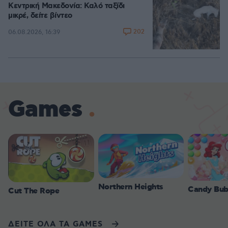
Κεντρική Μακεδονία: Καλό ταξίδι
μικρέ, δείτε βίντεο
202
06.08.2026, 16:39
Games
Northern Heights
Candy Bub
Cut The Rope
ΔΕΙΤΕ ΟΛΑ ΤΑ GAMES