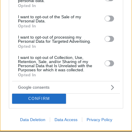
personal data.
grant or deny consent to Google and its third-party tags to
πριν 17 λεπτά
Opted In
«Δεν θα με κυριεύσει ο φόβος»: Ο περιπτεράς της
use your data for below specified purposes in below Google
Γαστούνης άνοιξε ξανά το κατάστημά του μετά τις
consent section.
I want to opt-out of the Sale of my
επιθέσεις και τον εμπρησμό
Personal Data.
Opted In
πριν 17 λεπτά
Εντοπίστηκε φυτεία με περισσότερα από 2.000
I want to opt-out of processing my
Personal Data for Targeted Advertising.
δενδρύλλια κάνναβης σε δύσβατη δασική περιοχή στην
Opted In
Φθιώτιδα, δείτε βίντεο
I want to opt-out of Collection, Use,
πριν 18 λεπτά
Retention, Sale, and/or Sharing of my
Θυρεοειδής: Τι να τρώτε και τι να αποφεύγετε – Τα
Personal Data that Is Unrelated with the
τρόφιμα και τα συμπληρώματα που χρειάζονται προσοχή
Purposes for which it was collected.
Opted In
πριν 20 λεπτά
Ποιο είναι το αγαπημένο αυτοκίνητο του Κυριάκου
Google consents
Μητσοτάκη
CONFIRM
πριν 20 λεπτά
Συγκρίνουμε τα δύο πιο δημοφιλή ηλεκτρικά - Ποιο
κερδίζει τη μάχη;
Data Deletion
Data Access
Privacy Policy
ΔΕΙΤΕ ΟΛΕΣ ΤΙΣ ΕΙΔΗΣΕΙΣ