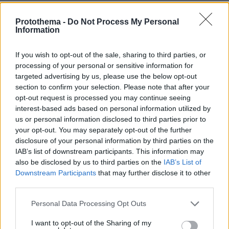
ΡΟΗ ΕΙΔΗΣΕΩΝ
Protothema -
Do Not Process My Personal
Information
Ειδήσεις
Δημοφιλή
Σχολιασμένα
If you wish to opt-out of the sale, sharing to third parties, or
πριν 9 λεπτά
processing of your personal or sensitive information for
Μέχρι το τέλος του καλοκαιριού αυτά τα ζώδια θα
targeted advertising by us, please use the below opt-out
έχουν βρει την αληθινή αγάπη
section to confirm your selection. Please note that after your
opt-out request is processed you may continue seeing
πριν 9 λεπτά
Άρτος: Όσα πρέπει να γνωρίζουμε για το προζύμι, τη
interest-based ads based on personal information utilized by
μαγιά, το sourdough και το levain
us or personal information disclosed to third parties prior to
your opt-out. You may separately opt-out of the further
πριν 11 λεπτά
disclosure of your personal information by third parties on the
Συνελήφθη 56χρονος στο αεροδρόμιο Μυκόνου με
IAB’s list of downstream participants. This information may
2.280 πακέτα λαθραίων τσιγάρων, δείτε εικόνες
also be disclosed by us to third parties on the
IAB’s List of
πριν 14 λεπτά
Downstream Participants
that may further disclose it to other
Μειωμένη κερδοφορία έχει η BMW. Τι φταίει;
third parties.
πριν 16 λεπτά
Please note that this website/app uses one or more Google
Personal Data Processing Opt Outs
O Τράβις Μπάρκερ εξήγησε γιατί αποκάλυψαν τώρα την
services and may gather and store information including but
αποβολή που είχε η Κόρτνεϊ Καρντάσιαν το 2021
not limited to your visit or usage behaviour. You may click to
I want to opt-out of the Sharing of my