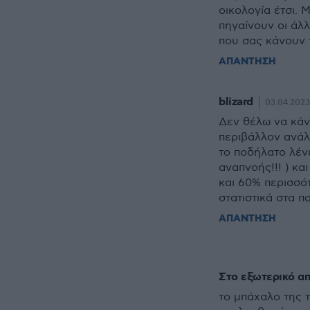
οικολογία έτσι. 
πηγαίνουν οι άλλ
που σας κάνουν τ
ΑΠΑΝΤΗΣΗ
blizard
03.04.2023,
Δεν θέλω να κάνω
περιβάλλον ανάλο
το ποδήλατο λένε
αναπνοής!!! ) κα
και 60% περισσότ
στατιστικά στα π
ΑΠΑΝΤΗΣΗ
Στο εξωτερικό α
το μπάχαλο της 