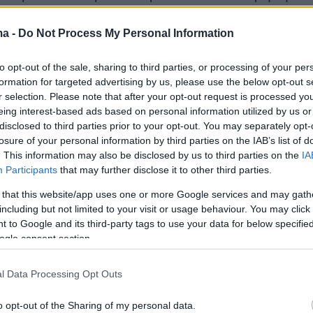
σο μετακίνησης, φιλικό στο περιβάλλον.
ma -
Do Not Process My Personal Information
 μετά, ωστόσο, τα δεδομένα άλλαξαν καθώς
to opt-out of the sale, sharing to third parties, or processing of your per
σφάλειας. Ειδικότερα, σχεδόν 500 άνθρωποι
formation for targeted advertising by us, please use the below opt-out s
αν από αυτού του είδους τα μέσα το 2022, εν
r selection. Please note that after your opt-out request is processed y
ηλεκτρικών πατινιών προκλήθηκαν τουλάχιστο
eing interest-based ads based on personal information utilized by us or
disclosed to third parties prior to your opt-out. You may separately opt-
ην περασμένη χρονιά, σε σχέση με τους 22 το
losure of your personal information by third parties on the IAB’s list of
 7 το 2020.
. This information may also be disclosed by us to third parties on the
IA
Participants
that may further disclose it to other third parties.
ερα
 that this website/app uses one or more Google services and may gath
including but not limited to your visit or usage behaviour. You may click 
 to Google and its third-party tags to use your data for below specifi
κόπησαν 15χρονο μαθητή μέσα σε ιδιωτικό
ogle consent section.
νελήφθησαν τέσσερις ανήλικοι
l Data Processing Opt Outs
ός σε ισχυρή έκρηξη γνωστός Ρώσος
o opt-out of the Sharing of my personal data.
 μπλόγκερ