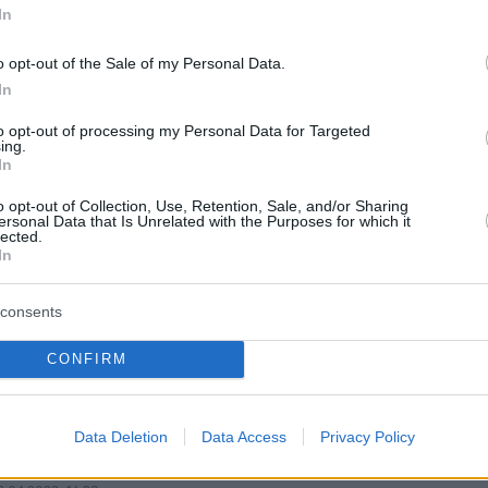
In
 τη συνέντευξη που... δεν πήρε από τον
o opt-out of the Sale of my Personal Data.
ο κανάλι δεν δέχτηκε να ικανοποιήσει τις
In
ου
to opt-out of processing my Personal Data for Targeted
ing.
In
protothema.gr στο Google News
ο
και μάθετε πρώτοι όλες
o opt-out of Collection, Use, Retention, Sale, and/or Sharing
ersonal Data that Is Unrelated with the Purposes for which it
lected.
In
Ειδήσεις
ελευταίες
από την Ελλάδα και τον Κόσμο, τη στιγ
Protothema.gr
 στο
consents
Α
ΠΡΟΣΘΗΚΗ ΣΧΟΛΙΟΥ
CONFIRM
(31)
Data Deletion
Data Access
Privacy Policy