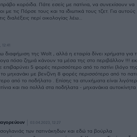
Μπράβο κορόιδα. Πάτε εσείς με πατίνια, να συνεχίσουν να
οι με τις Πόρσε τους και τα ιδιωτικά τους τζετ. Για αυτούς
ις διαλέξεις περί οικολογίας λέω...
 12:41
 διαφήμιση της Wolt , αλλά η εταιρία δίνει χρήματα για 
γα πόσο ζημιά κάνουν τα μέσα της στο περιβάλλον !!! εκ
 επιβαρύνει 5 φορές περισσότερο από το πατίνι (λόγο τη
ι το μηχανάκι με βενζίνη 8 φορές περισσότερο από το πατ
ερο από το ποδήλατο . Επίσης τα ατυχήματα είναι λιγότε
ατίνια και πιο πολλά στα ποδήλατα - μηχανάκια αυτοκίνητα
παγορεύουν
03.04.2023, 12:27
τσογλανιάς των πατινάκηδων και εδώ τα βούρλα