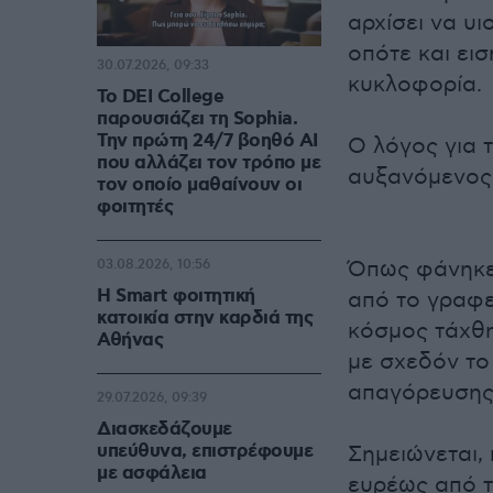
αρχίσει να υι
οπότε και ει
30.07.2026, 09:33
κυκλοφορία.
Το DEI College
παρουσιάζει τη Sophia.
Την πρώτη 24/7 βοηθό AI
Ο λόγος για 
που αλλάζει τον τρόπο με
αυξανόμενος
τον οποίο μαθαίνουν οι
φοιτητές
Όπως φάνηκε
03.08.2026, 10:56
Η Smart φοιτητική
από το γραφε
κατοικία στην καρδιά της
κόσμος τάχθη
Αθήνας
με σχεδόν το
απαγόρευσης
29.07.2026, 09:39
Διασκεδάζουμε
υπεύθυνα, επιστρέφουμε
Σημειώνεται, 
με ασφάλεια
ευρέως από τ