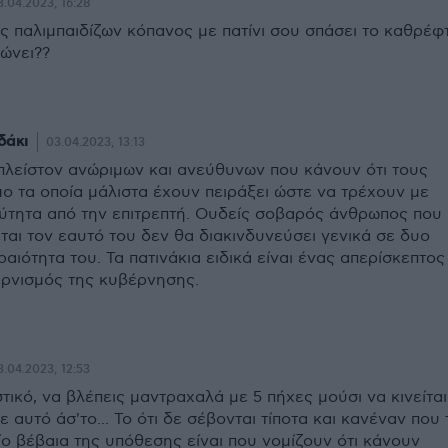
3.04.2023, 16:28
ς παλιμπαιδίζων κόπανος με πατίνι σου σπάσει το καθρέφ
ιώνει??
δάκι
03.04.2023, 13:13
 πλείστον ανώριμων και ανεύθυνων που κάνουν ότι τους
ο τα οποία μάλιστα έχουν πειράξει ώστε να τρέχουν με
ύτητα από την επιτρεπτή. Ουδείς σοβαρός άνθρωπος που
εται τον εαυτό του δεν θα διακινδυνεύσει γενικά σε δυο
αιότητα του. Τα πατινάκια ειδικά είναι ένας απερίσκεπτος
ρνισμός της κυβέρνησης.
3.04.2023, 12:53
ιστικό, να βλέπεις μαντραχαλά με 5 πήχες μούσι να κινείται
τε αυτό άσ'το... Το ότι δε σέβονται τίποτα και κανέναν που 
ίο βέβαια της υπόθεσης είναι που νομίζουν ότι κάνουν