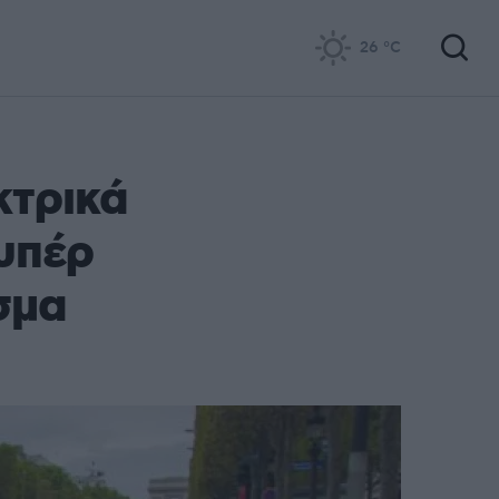
26
°C
κτρικά
 υπέρ
σμα