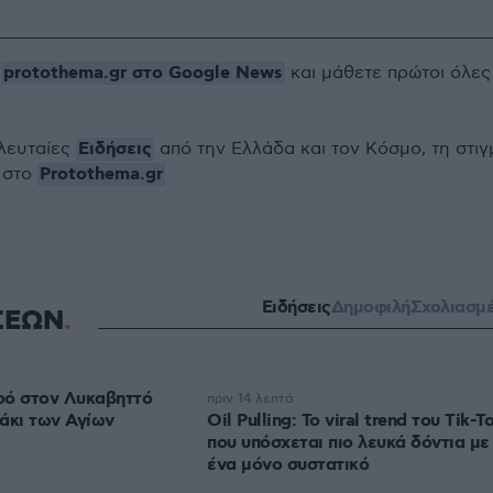
protothema.gr στο Google News
ο
και μάθετε πρώτοι όλες
Ειδήσεις
ελευταίες
από την Ελλάδα και τον Κόσμο, τη στιγ
Protothema.gr
 στο
Ειδήσεις
Δημοφιλή
Σχολιασμ
ΣΕΩΝ
ρό στον Λυκαβηττό
πριν 14 λεπτά
άκι των Αγίων
Oil Pulling: To viral trend του Tik-T
που υπόσχεται πιο λευκά δόντια με
ένα μόνο συστατικό