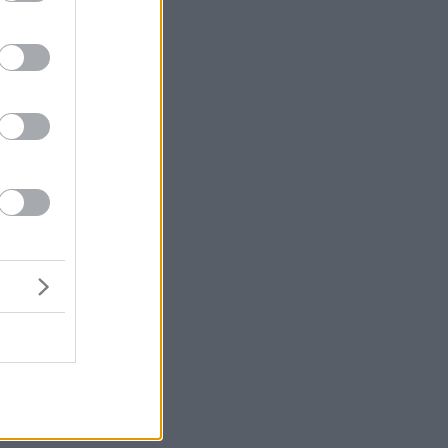
ι
α
ν