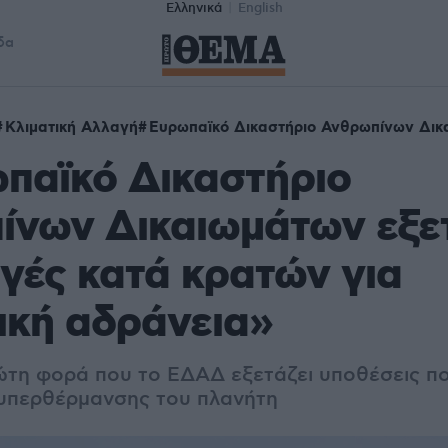
Ελληνικά
English
δα
Κλιματική Αλλαγή
Ευρωπαϊκό Δικαστήριο Ανθρωπίνων Δικ
παϊκό Δικαστήριο
ίνων Δικαιωμάτων εξε
γές κατά κρατών για
ική αδράνεια»
ρώτη φορά που το ΕΔΑΔ εξετάζει υποθέσεις π
 υπερθέρμανσης του πλανήτη