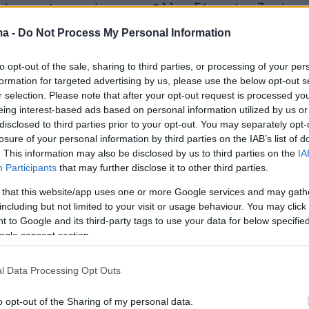
νώτατο Δικαστήριο της Ολλανδίας είχε ζητήσει
ρνηση να μειώσει τις εκπομπές των
αερίων το
ma -
Do Not Process My Personal Information
κατά τουλάχιστον 25% ως το 2020, έπειτα από
to opt-out of the sale, sharing to third parties, or processing of your per
κολογικής οργάνωσης.
formation for targeted advertising by us, please use the below opt-out s
r selection. Please note that after your opt-out request is processed y
2021 το γαλλικό κράτος είχε καταδικαστεί από
eing interest-based ads based on personal information utilized by us or
disclosed to third parties prior to your opt-out. You may separately opt-
ου Παρισιού μετά την προσφυγή τεσσάρων μη
losure of your personal information by third parties on the IAB’s list of
 οργανώσεων, τις οποίες στήριζαν με αίτησή
. This information may also be disclosed by us to third parties on the
IA
εροι από 2,3 εκατ. πολίτες.
Participants
that may further disclose it to other third parties.
 that this website/app uses one or more Google services and may gath
including but not limited to your visit or usage behaviour. You may click 
 to Google and its third-party tags to use your data for below specifi
ρχίσει να εξετάζει την ελβετική προσφυγή στι
ogle consent section.
ρτης και θα ακολουθήσει στις 14:15 η γαλλική. 
αναμένεται σε αρκετούς μήνες.
l Data Processing Opt Outs
α είναι εξαιρετικά σημαντικό»,
δήλωσε η
Κορ
o opt-out of the Sharing of my personal data.