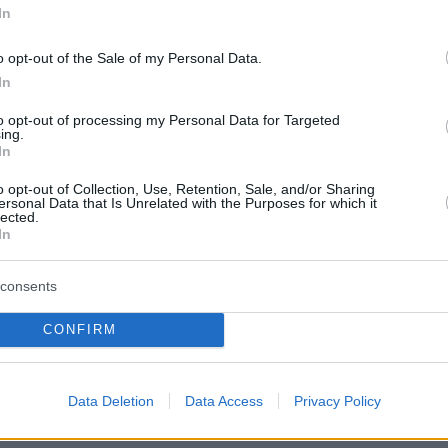
In
ό τις δικηγόρους του
Νταμιέν Καρέμ
, πρώην
ς
Γκραντ Σιντ,
στη βόρεια Γαλλία.
o opt-out of the Sale of my Personal Data.
In
αϊκό δικαστήριο αναγνωρίσει ότι η κλιματική
to opt-out of processing my Personal Data for Targeted
αβιάζει τα δικαιώματα των ατόμων στη ζωή κα
ing.
In
κή οικογενειακή ζωή, αυτό θα ισχύει για όλα τ
μβουλίου της Ευρώπης και πιθανόν σε όλα τα
o opt-out of Collection, Use, Retention, Sale, and/or Sharing
ersonal Data that Is Unrelated with the Purposes for which it
όσμου»
, σημείωσε.
lected.
In
ξετάσει μετά το καλοκαίρι και μια άλλη
consents
τά την προσφυγή νεαρών Πορτογάλων εναντίο
υς αλλά και 32 άλλων χωρών για την αδράνειά
CONFIRM
 στην υπερθέρμανση του πλανήτη.
Data Deletion
Data Access
Privacy Policy
ΜΠΕ