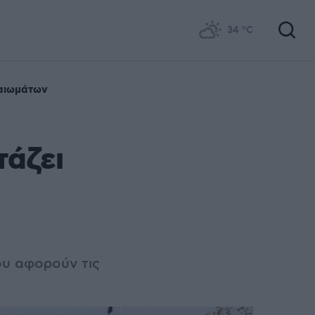
34
°C
αιωμάτων
τάζει
ου αφορούν τις