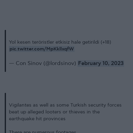
Yol kesen teröristler etkisiz hale getirildi (+18)
pic.twitter.com/MpKkllxqfW
— Con Sinov (@lordsinov)
February 10, 2023
Vigilantes as well as some Turkish security forces
beat up alleged looters or thieves in the
earthquake hit provinces
There are numerous footages