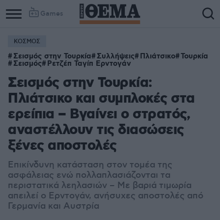
Games
ΚΟΣΜΟΣ
Column
Column
Σεισμός στην Τουρκία
Συλλήψεις
Πλιάτσικο
Τουρκία
1
2
Σεισμός
Ρετζέπ Ταγίπ Ερντογάν
Σεισμός στην Τουρκία:
Πλιάτσικο και συμπλοκές στα
ερείπια – Βγαίνει ο στρατός,
αναστέλλουν τις διασώσεις
ξένες αποστολές
Επικίνδυνη κατάσταση στον τομέα της
ασφάλειας ενώ πολλαπλασιάζονται τα
περιστατικά λεηλασιών – Με βαριά τιμωρία
απειλεί ο Ερντογάν, ανήσυχες αποστολές από
Γερμανία και Αυστρία