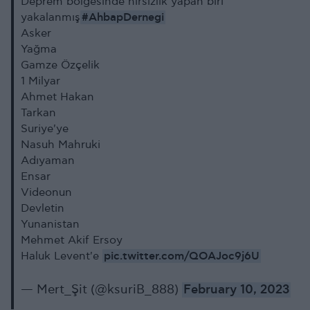
Deprem bölgesinde hırsızlık yapan biri
#AhbapDernegi
yakalanmış
Asker
Yağma
Gamze Özçelik
1 Milyar
Ahmet Hakan
Tarkan
Suriye'ye
Nasuh Mahruki
Adıyaman
Ensar
Videonun
Devletin
Yunanistan
Mehmet Akif Ersoy
pic.twitter.com/QOAJoc9j6U
Haluk Levent'e
— Mert_Şit (@ksuriB_888)
February 10, 2023