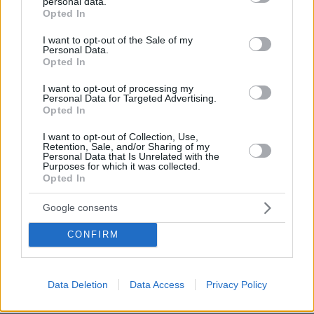
personal data.
grant or deny consent to Google and its third-party tags to
άλλη δήλωση ότι έχουν παρατηρηθεί λεηλασίες
Opted In
use your data for below specified purposes in below Google
σε κάποιες περιοχές, ωστόσο δεν ανέφερε
consent section.
I want to opt-out of the Sale of my
ποια είναι τα περιστατικά των λεηλασιών.
Personal Data.
Opted In
Προβλήματα ασφαλείας στις πληγείσες
I want to opt-out of processing my
Personal Data for Targeted Advertising.
τουλάχιστον δύο
περιοχές καταγράφουν και
Opted In
ξένες αποστολές διάσωσης
.
I want to opt-out of Collection, Use,
Retention, Sale, and/or Sharing of my
Το Σάββατο δύο
γερμανικές
οργανώσεις
Personal Data that Is Unrelated with the
Purposes for which it was collected.
ανθρωπιστικής βοήθειας ανέστειλαν το
Opted In
Σάββατο τις
επιχειρήσεις διάσωσης
στις
Google consents
σεισμόπληκτες περιοχές της Τουρκίας
προβλήματα και καταγγελίες
επικαλούμενες
CONFIRM
για συγκρούσεις ανάμεσα σε ομάδα ατόμων και
πυροβολισμούς
.
Data Deletion
Data Access
Privacy Policy
Η Γερμανική Διεθνής Ομάδα Έρευνας και