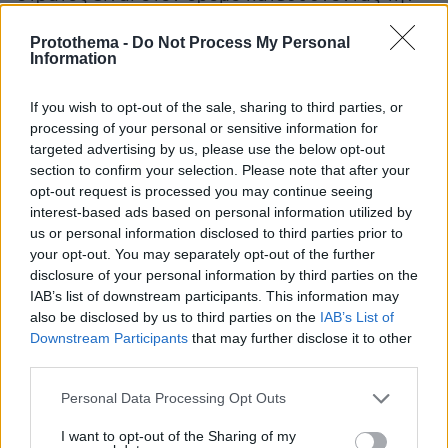
κυκλοφορία και μοιράζοντας τρόφιμα.
Protothema -
Do Not Process My Personal
Information
Εν τω μεταξύ, ο πρόεδρος της Τουρκίας
Ρετζέπ
Ταγίπ Ερντογάν
δήλωσε ότι η κυβέρνησή του
If you wish to opt-out of the sale, sharing to third parties, or
θα λάβει σκληρά μέτρα εναντίον όσων
processing of your personal or sensitive information for
targeted advertising by us, please use the below opt-out
εμπλέκονται σε λεηλασίες και σε άλλα
section to confirm your selection. Please note that after your
αδικήματα στην πληγείσα περιοχή.
opt-out request is processed you may continue seeing
interest-based ads based on personal information utilized by
Από τις σεισμόπληκτες περιοχές όπου
us or personal information disclosed to third parties prior to
βρίσκεται, υπενθύμισε ότι οι πληγείσες
your opt-out. You may separately opt-out of the further
disclosure of your personal information by third parties on the
περιοχές είναι σε κατάσταση έκτακτης
IAB’s list of downstream participants. This information may
όσοι
ανάγκης. «Αυτό σημαίνει ότι εφεξής
also be disclosed by us to third parties on the
IAB’s List of
εμπλέκονται σε λεηλασίες ή απαγωγές
θα
Downstream Participants
that may further disclose it to other
πρέπει να γνωρίζουν ότι το βαρύ χέρι του
third parties.
κράτους βρίσκεται στις πλάτες τους», είπε.
Please note that this website/app uses one or more Google
Personal Data Processing Opt Outs
services and may gather and store information including but
Ο Τούρκος πρόεδρος έχει παραδεχτεί και σε
not limited to your visit or usage behaviour. You may click to
I want to opt-out of the Sharing of my