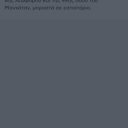
8ης λεωφόρου και της 44ης οδού του
Μανχάταν, μπροστά σε εστιατόριο.