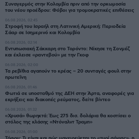
Συναγερμός στην Κολομβία πριν από την ορκωμοσία
του νέου προέδρου: Φόβοι για τρομοκρατικές επιθέσεις
06.08.2026, 02:45
Στροφή του Ισραήλ στη Λατινική Αμερική: Περιοδεία
Σάαρ σε Ισημερινό και Κολομβία
06.08.2026, 02:14
Εντυπωσιακή Σάκκαρη στο Τορόντο: Νίκησε τη Σονμέζ
και έκλεισε «ραντεβού» με την Γκοφ
06.08.2026, 02:00
Τα ρεβίθια αγαπούν το κρέας – 20 συνταγές φουλ στην
πρωτεΐνη
06.08.2026, 01:46
Φωτιά σε υποσταθμό της ΔΕΗ στην Άρτα, αναφορές για
εκρήξεις και διακοπές ρεύματος, δείτε βίντεο
06.08.2026, 01:32
«Χρυσά» θωρηκτά: Έως 275 δισ. δολάρια θα κοστίσει ο
στόλος της κλάσης «Ντόναλντ Τραμπ»
06.08.2026, 01:00
Τόφου: Τι είναι και πώς μαγειρεύεται το «τυρί σόγιας», η