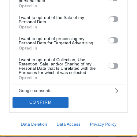
personal data.
grant or deny consent to Google and its third-party tags to
Opted In
use your data for below specified purposes in below Google
consent section.
I want to opt-out of the Sale of my
Personal Data.
Opted In
I want to opt-out of processing my
Personal Data for Targeted Advertising.
Opted In
I want to opt-out of Collection, Use,
Retention, Sale, and/or Sharing of my
Personal Data that Is Unrelated with the
Purposes for which it was collected.
Opted In
05.08.2026, 20:15
Η εξομολόγηση της συζύγου του Κώστα Σόμμερ:
Google consents
Ανησυχώ μήπως ξεχάσει πόσο πολύ τον
χρειαζόμαστε και πόσο τον αγαπάμε
CONFIRM
Data Deletion
Data Access
Privacy Policy