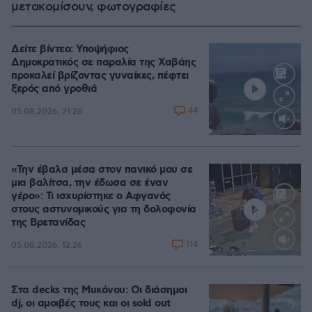
μετακομίσουν, φωτογραφίες
Δείτε βίντεο: Υποψήφιος
Δημοκρατικός σε παραλία της Χαβάης
προκαλεί βρίζοντας γυναίκες, πέφτει
ξερός από γροθιά
44
05.08.2026, 21:28
Loaded
:
100.00%
«Την έβαλα μέσα στον πανικό μου σε
μια βαλίτσα, την έδωσα σε έναν
γέρο»: Τι ισχυρίστηκε ο Αφγανός
στους αστυνομικούς για τη δολοφονία
της Βρετανίδας
114
05.08.2026, 12:26
Loaded
:
100.00%
Στα decks της Μυκόνου: Οι διάσημοι
dj, οι αμοιβές τους και οι sold out