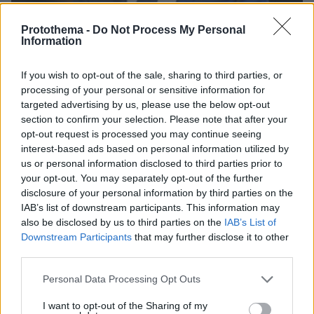
Protothema -
Do Not Process My Personal
Information
If you wish to opt-out of the sale, sharing to third parties, or
processing of your personal or sensitive information for
targeted advertising by us, please use the below opt-out
section to confirm your selection. Please note that after your
05.08.2026, 21:43
opt-out request is processed you may continue seeing
Σερ Ντέμης Χασάμπης: Ποιος είναι ο Έλληνας
interest-based ads based on personal information utilized by
νέος «εγκέφαλος» του τμήματος AI της Google
us or personal information disclosed to third parties prior to
your opt-out. You may separately opt-out of the further
disclosure of your personal information by third parties on the
IAB’s list of downstream participants. This information may
also be disclosed by us to third parties on the
IAB’s List of
Downstream Participants
that may further disclose it to other
third parties.
Please note that this website/app uses one or more Google
Personal Data Processing Opt Outs
services and may gather and store information including but
not limited to your visit or usage behaviour. You may click to
I want to opt-out of the Sharing of my