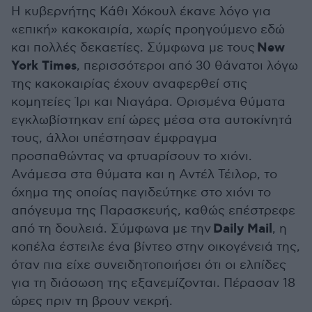
Η κυβερνήτης Κάθι Χόκουλ έκανε λόγο για
«επική» κακοκαιρία, χωρίς προηγούμενο εδώ
New
και πολλές δεκαετίες. Σύμφωνα με τους
York Times
, περισσότεροι από 30 θάνατοι λόγω
της κακοκαιρίας έχουν αναφερθεί στις
κομητείες Ίρι και Νιαγάρα. Ορισμένα θύματα
εγκλωβίστηκαν επί ώρες μέσα στα αυτοκίνητά
τους, άλλοι υπέστησαν έμφραγμα
προσπαθώντας να φτυαρίσουν το χιόνι.
Ανάμεσα στα θύματα και η Αντέλ Τέιλορ, το
όχημα της οποίας παγιδεύτηκε στο χιόνι το
απόγευμα της Παρασκευής, καθώς επέστρεφε
Daily Mail
από τη δουλειά. Σύμφωνα με την
, η
κοπέλα έστειλε ένα βίντεο στην οικογένειά της,
όταν πια είχε συνειδητοποιήσει ότι οι ελπίδες
για τη διάσωση της εξανεμίζονται. Πέρασαν 18
ώρες πριν τη βρουν νεκρή.