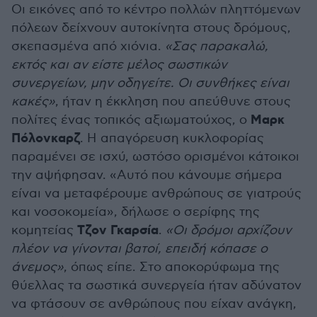
Οι εικόνες από το κέντρο πολλών πληττόμενων
πόλεων δείχνουν αυτοκίνητα στους δρόμους,
σκεπασμένα από χιόνια.
«Σας παρακαλώ,
εκτός και αν είστε μέλος σωστικών
συνεργείων, μην οδηγείτε. Οι συνθήκες είναι
κακές»
, ήταν η έκκληση που απεύθυνε στους
Μαρκ
πολίτες ένας τοπικός αξιωματούχος, ο
Πόλονκαρζ
. Η απαγόρευση κυκλοφορίας
παραμένει σε ισχύ, ωστόσο ορισμένοι κάτοικοι
την αψήφησαν. «Αυτό που κάνουμε σήμερα
είναι να μεταφέρουμε ανθρώπους σε γιατρούς
και νοσοκομεία», δήλωσε ο σερίφης της
Τζον Γκαρσία
κομητείας
.
«Οι δρόμοι αρχίζουν
πλέον να γίνονται βατοί, επειδή κόπασε ο
άνεμος»
, όπως είπε. Στο αποκορύφωμα της
θύελλας τα σωστικά συνεργεία ήταν αδύνατον
να φτάσουν σε ανθρώπους που είχαν ανάγκη,