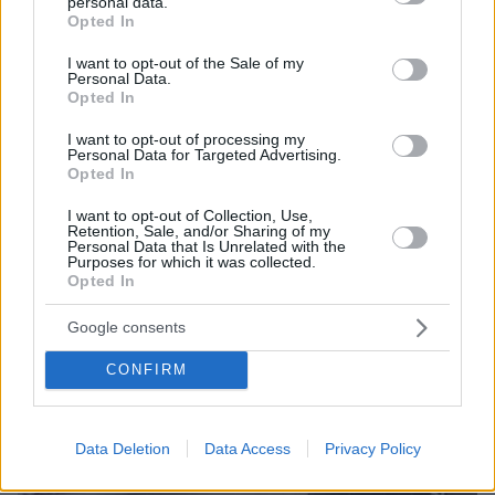
personal data.
grant or deny consent to Google and its third-party tags to
Opted In
use your data for below specified purposes in below Google
consent section.
I want to opt-out of the Sale of my
Personal Data.
Opted In
I want to opt-out of processing my
Personal Data for Targeted Advertising.
Opted In
I want to opt-out of Collection, Use,
Retention, Sale, and/or Sharing of my
Personal Data that Is Unrelated with the
Purposes for which it was collected.
Opted In
27.12.2022, 20:32
Γιγαντιαία επιχείρηση για να «ξεθάψουν» από το χιόνι τις
Google consents
ΗΠΑ
CONFIRM
Data Deletion
Data Access
Privacy Policy