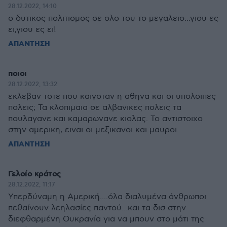
28.12.2022, 14:10
ο δυτικος πολιτισμος σε ολο του το μεγαλειο...γιου ες
ει,γιου ες ει!
ΑΠΑΝΤΗΣΗ
ποιοι
28.12.2022, 13:32
εκλεβαν τοτε που καιγοταν η αθηνα και οι υπολοιπες
πολεις; Τα κλοπιμαια σε αλβανικες πολεις τα
πουλαγανε και καμαρωνανε κιολας. Το αντιστοιχο
στην αμερικη, ειναι οι μεξικανοι και μαυροι.
ΑΠΑΝΤΗΣΗ
Γελοίο κράτος
28.12.2022, 11:17
Υπερδύναμη η Αμερική....όλα διαλυμένα άνθρωποι
πεθαίνουν λεηλασίες παντού...και τα δισ στην
διεφθαρμένη Ουκρανία για να μπουν στο μάτι της