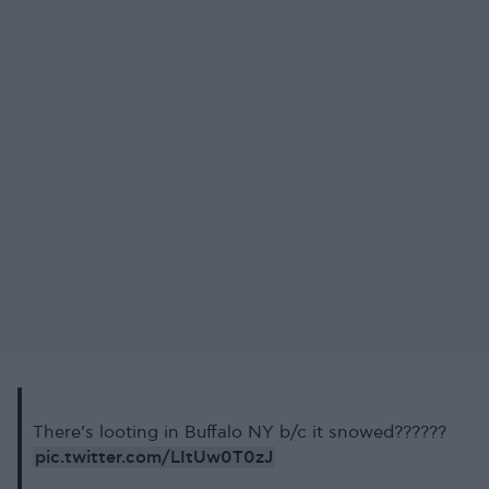
There’s looting in Buffalo NY b/c it snowed??????
pic.twitter.com/LItUw0T0zJ