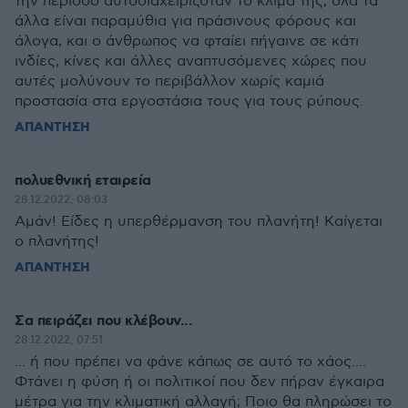
την περίοδο αυτοδιαχειριζόταν το κλίμα της, όλα τα
άλλα είναι παραμύθια για πράσινους φόρους και
άλογα, και ο άνθρωπος να φταίει πήγαινε σε κάτι
ινδίες, κίνες και άλλες αναπτυσόμενες χώρες που
αυτές μολύνουν το περιβάλλον χωρίς καμιά
προστασία στα εργοστάσια τους για τους ρύπους.
ΑΠΑΝΤΗΣΗ
πολυεθνική εταιρεία
28.12.2022, 08:03
Αμάν! Είδες η υπερθέρμανση του πλανήτη! Καίγεται
ο πλανήτης!
ΑΠΑΝΤΗΣΗ
Σα πειράζει που κλέβουν...
28.12.2022, 07:51
... ή που πρέπει να φάνε κάπως σε αυτό το χάος....
Φτάνει η φύση ή οι πολιτικοί που δεν πήραν έγκαιρα
μέτρα για την κλιματική αλλαγή; Ποιο θα πληρώσει το