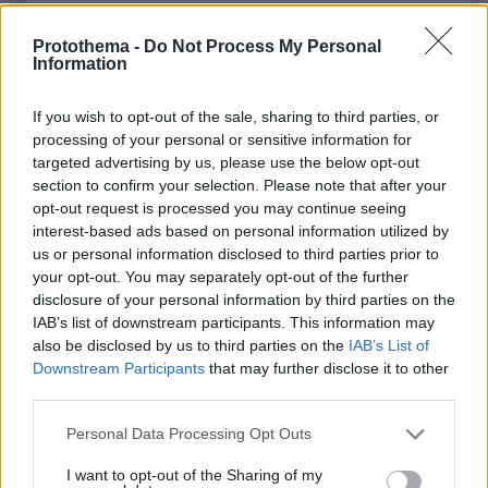
Protothema -
Do Not Process My Personal
Information
protothema.gr στο Google News
Ακολουθήστε το
και μάθετε πρώτοι όλες τις ειδήσεις
If you wish to opt-out of the sale, sharing to third parties, or
processing of your personal or sensitive information for
targeted advertising by us, please use the below opt-out
Ειδήσεις
Δείτε όλες τις τελευταίες
από την Ελλάδα
section to confirm your selection. Please note that after your
και τον Κόσμο, τη στιγμή που συμβαίνουν, στο
opt-out request is processed you may continue seeing
Protothema.gr
interest-based ads based on personal information utilized by
us or personal information disclosed to third parties prior to
Σχετικά Άρθρα
your opt-out. You may separately opt-out of the further
disclosure of your personal information by third parties on the
IAB’s list of downstream participants. This information may
also be disclosed by us to third parties on the
IAB’s List of
Downstream Participants
that may further disclose it to other
third parties.
Please note that this website/app uses one or more Google
Personal Data Processing Opt Outs
services and may gather and store information including but
not limited to your visit or usage behaviour. You may click to
I want to opt-out of the Sharing of my