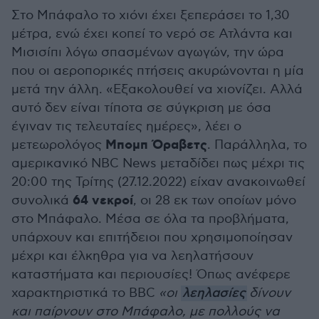
Στο Μπάφαλο το χιόνι έχει ξεπεράσει το 1,30
μέτρα, ενώ έχει κοπεί το νερό σε Ατλάντα και
Μισισίπι λόγω σπασμένων αγωγών, την ώρα
που οι αεροπορικές πτήσεις ακυρώνονται η μία
μετά την άλλη. «Εξακολουθεί να χιονίζει. Αλλά
αυτό δεν είναι τίποτα σε σύγκριση με όσα
έγιναν τις τελευταίες ημέρες», λέει ο
Μπομπ Όραβετς
μετεωρολόγος
. Παράλληλα, το
αμερικανικό NBC News μεταδίδει πως μέχρι τις
20:00 της Τρίτης (27.12.2022) είχαν ανακοινωθεί
64 νεκροί
συνολικά
, οι 28 εκ των οποίων μόνο
στο Μπάφαλο. Μέσα σε όλα τα προβλήματα,
υπάρχουν και επιτήδειοι που χρησιμοποίησαν
μέχρι και έλκηθρα για να λεηλατήσουν
καταστήματα και περιουσίες! Όπως ανέφερε
χαρακτηριστικά το BBC
«οι
λεηλασίες
δίνουν
και παίρνουν στο Μπάφαλο, με πολλούς να