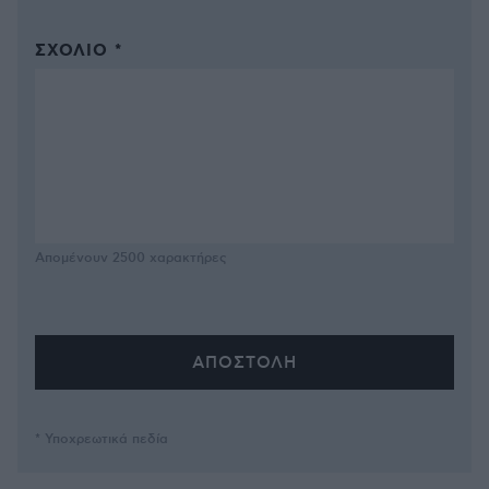
ΣΧΌΛΙΟ *
Απομένουν
2500
χαρακτήρες
* Υποχρεωτικά πεδία