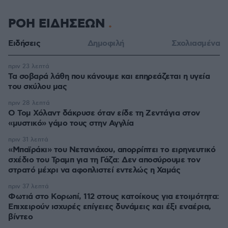
ΡΟΗ ΕΙΔΗΣΕΩΝ
Ειδήσεις
Δημοφιλή
Σχολιασμένα
πριν 23 λεπτά
Τα σοβαρά λάθη που κάνουμε και επηρεάζεται η υγεία
του σκύλου μας
πριν 28 λεπτά
Ο Τομ Χόλαντ δάκρυσε όταν είδε τη Ζεντάγια στον
«μυστικό» γάμο τους στην Αγγλία
πριν 31 λεπτά
«Μπαϊράκι» του Νετανιάχου, απορρίπτει το ειρηνευτικό
σχέδιο του Τραμπ για τη Γάζα: Δεν αποσύρουμε τον
στρατό μέχρι να αφοπλιστεί εντελώς η Χαμάς
πριν 37 λεπτά
Φωτιά στο Κορωπί, 112 στους κατοίκους για ετοιμότητα:
Επιχειρούν ισχυρές επίγειες δυνάμεις και έξι εναέρια,
βίντεο