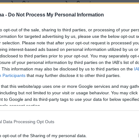
περιλαμβάνουν επαναλαμβανόμενα
επεισόδια
που είναι δύσκολο να σταματήσουν.
ma -
Do Not Process My Personal Information
, η παραδοσιακή θεραπεία απαιτούσε τακτικέ
to opt-out of the sale, sharing to third parties, or processing of your per
formation for targeted advertising by us, please use the below opt-out s
ενέσεις
για τη διατήρηση επαρκών επιπέδων τ
r selection. Please note that after your opt-out request is processed y
υ λείπει στους ασθενείς.
eing interest-based ads based on personal information utilized by us or
disclosed to third parties prior to your opt-out. You may separately opt-
losure of your personal information by third parties on the IAB’s list of
ρροφιλικοί ζουν με τον συνεχή φόβο
. This information may also be disclosed by us to third parties on the
IA
 που
θα μπορούσαν να τους στοιχίσουν τη ζωή
Participants
that may further disclose it to other third parties.
άρη στο φάρμακο «Hemgenix», με μια μόνο
 that this website/app uses one or more Google services and may gath
ρροφιλικοί με τύπο Β, φαίνεται ότι
θα μπορού
including but not limited to your visit or usage behaviour. You may click 
 to Google and its third-party tags to use your data for below specifi
ύν.
ogle consent section.
l Data Processing Opt Outs
ανέπτυξε η αμερικανική φαρμακευτική εταιρε
 , και όπως σχολιάζει το γερμανικό
o opt-out of the Sharing of my personal data.