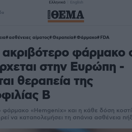
Ελληνικά
English
δα
εια
ασθένειες αίματος
Θεραπεία
Φάρμακο
FDA
 ακριβότερο φάρμακο 
ρχεται στην Ευρώπη -
αι θεραπεία της
φιλίας Β
ο φάρμακο «Hemgenix» και η κάθε δόση κοστίζ
ορεί να καταπολεμήσει τη σπάνια ασθένεια πή