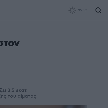
35
°C
στον
ει 3,5 εκατ.
ξης του αίματος