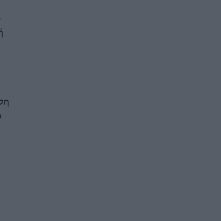
ό
ή
ση
ό
ή