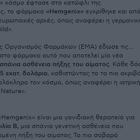
ν κόσμο έφτασε στο κατώφλι της
ες, το φάρμακο
«Hemgenix»
εγκρίθηκε και απ
 ευρωπαικές αρχές, όπως αναφέρει η γερμανικ
ild».
 Οργανισμός Φαρμάκων (EMA) έδωσε τις...
 στο φάρμακο αυτό που αποτελεί μία νέα
σπάνια ασθένεια πήξης του αίματος.
Κάθε δό
,5 εκατ. δολάρια
, καθιστώντας το το πιο ακριβ
λόκληρο τον κόσμο, όπως αναφέρει η ιατρικ
Nature».
Hemgenix» είναι μια γονιδιακή θεραπεία για
λία Β,
μια σπάνια γενετική ασθένεια που
ωμένη πήξη του αίματος. Τα πιο σοβαρά