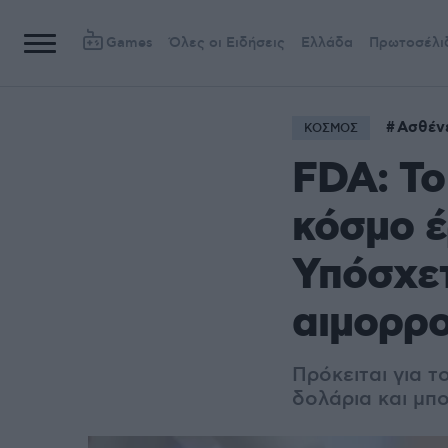
Games
Όλες οι Ειδήσεις
Ελλάδα
Πρωτοσέλι
Ασθέν
ΚΟΣΜΟΣ
FDA: Το
κόσμο έ
Υπόσχετ
αιμορρο
Πρόκειται για τ
δολάρια και μπ