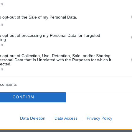
In
θα μπορούσε να αποτελέσει μία «ανάσα» για
ς. Σύμφωνα με τον Ευρωπαικό Οργανισμό
o opt-out of the Sale of my Personal Data.
EMA),
περίπου 1 στα 20.000 έως 50.000
In
γέννητα
προσβάλλεται από τη νόσο.
to opt-out of processing my Personal Data for Targeted
ing.
In
άρχει ήδη έντονη συζήτηση για το κόστος του
λά φαίνεται ότι ο Οργανισμός Τροφίμων και
o opt-out of Collection, Use, Retention, Sale, and/or Sharing
ersonal Data that Is Unrelated with the Purposes for which it
DA)
lected.
In
ότι η θεραπεία θα μπορούσε να
εξοικονομήσε
για το σύστημα υγειονομικής περίθαλψης της
consents
ίζεται ότι, το συνολικό κόστος για κάθε
νή με μέτρια έως σοβαρή αιμορροφιλία Β,
CONFIRM
0 εκατομμύρια δολάρια.
Data Deletion
Data Access
Privacy Policy
ερα: