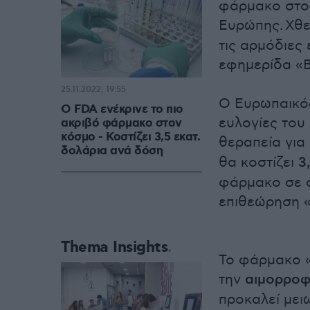
φάρμακο στο
Ευρώπης. Χθ
τις αρμόδιες
εφημερίδα «B
25.11.2022, 19:55
Ο Ευρωπαικός
Ο FDA ενέκρινε το πιο
ευλογίες του
ακριβό φάρμακο στον
κόσμο - Κοστίζει 3,5 εκατ.
θεραπεία για
δολάρια ανά δόση
θα κοστίζει
3
φάρμακο σε ο
επιθεώρηση «
Thema Insights
Το φάρμακο «
την
αιμορροφι
προκαλεί μει