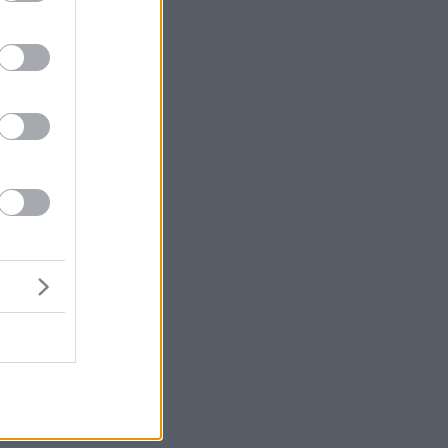
λό
ς
ν
ς