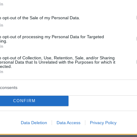
ό τα 430 εκατομμύρια ευρώ το 2021 σε 1,4
In
το 2022, το υψηλότερο ποσό που έχει
o opt-out of the Sale of my Personal Data.
εδώ και χρόνια». Αντιπροσωπεύει το 29% της
In
ωργικής παραγωγής του Αφγανιστάν στο σύνο
to opt-out of processing my Personal Data for Targeted
έναν χρόνο νωρίτερα.
ing.
In
 εσόδων δεν σημαίνει κατ’ ανάγκη αύξηση τη
o opt-out of Collection, Use, Retention, Sale, and/or Sharing
ersonal Data that Is Unrelated with the Purposes for which it
δύναμης, την ώρα που ο πληθωρισμός επίσης
lected.
In
την υπό εξέταση περίοδο, με τις τιμές βασικώ
αγαθών να αυξάνεται κατά μέσον όρο κάπου
consents
ίνει το ONUDC.
CONFIRM
ις οπιούχων σε χώρες που γειτονεύουν με το
ποδεικνύουν πως η εμπορία οπίου και ηρωίνη
Data Deletion
Data Access
Privacy Policy
ε άλλο παρά σταμάτησε.