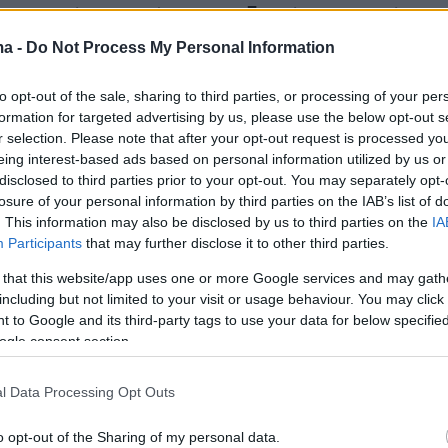
ρμοστεί η απαγόρευση, εξηγεί το Γραφείο, το
ι στη Βιέννη, την πρωτεύουσα της Αυστρίας.
ma -
Do Not Process My Personal Information
to opt-out of the sale, sharing to third parties, or processing of your per
ευτεί στην παράνομη οικονομική δραστηριότη
formation for targeted advertising by us, please use the below opt-out s
, τόνισε η Γάντα Ουάλι, η εκτελεστική
r selection. Please note that after your opt-out request is processed y
 του ONUDC, σύμφωνα με ανακοίνωση Τύπου
eing interest-based ads based on personal information utilized by us or
disclosed to third parties prior to your opt-out. You may separately opt-
. Η 57χρονη Αιγύπτια κάλεσε τη διεθνή
losure of your personal information by third parties on the IAB’s list of
«εντείνει τις παρεμβάσεις της».
. This information may also be disclosed by us to third parties on the
IA
Participants
that may further disclose it to other third parties.
ν είναι η χώρα που καταγράφει μακράν τη
 that this website/app uses one or more Google services and may gath
παραγωγή παπαρούνας στον κόσμο. Από αυτή
including but not limited to your visit or usage behaviour. You may click 
 to Google and its third-party tags to use your data for below specifi
ο όπιο και η ηρωίνη. «Τα έσοδα των αγροτών
ogle consent section.
ση οπίου τριπλασιάστηκαν μέσα σε έναν
ζει το ONUDC.
l Data Processing Opt Outs
o opt-out of the Sharing of my personal data.