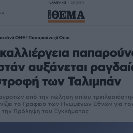
Ελληνικά
English
δα
ιστάν
ΟΗΕ
Παπαρούνες
Όπιο
καλλιέργεια παπαρούν
τάν αυξάνεται ραγδαί
στροφή των Ταλιμπάν
αγροτών από την πώληση οπίου τριπλασιάστη
ονίζει το Γραφείο των Ηνωμένων Εθνών για το
 την Πρόληψη του Εγκλήματος