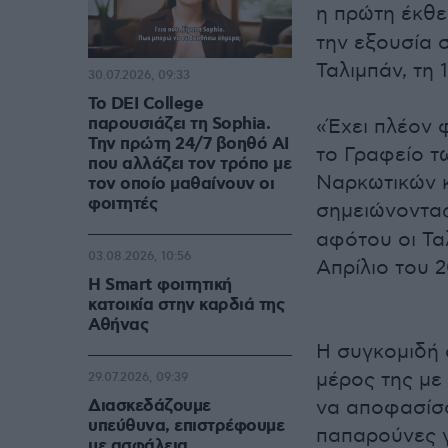
η πρώτη έκθ
την εξουσία 
Ταλιμπάν, τη
30.07.2026, 09:33
Το DEI College
παρουσιάζει τη Sophia.
«Έχει πλέον 
Την πρώτη 24/7 βοηθό AI
το Γραφείο τ
που αλλάζει τον τρόπο με
Ναρκωτικών 
τον οποίο μαθαίνουν οι
φοιτητές
σημειώνοντας
αφότου οι Τα
03.08.2026, 10:56
Απρίλιο του 2
Η Smart φοιτητική
κατοικία στην καρδιά της
Αθήνας
Η συγκομιδή 
μέρος της με
29.07.2026, 09:39
Διασκεδάζουμε
να αποφασίσ
υπεύθυνα, επιστρέφουμε
παπαρούνες γ
με ασφάλεια