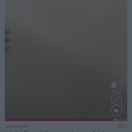
Loaded
:
100.00%
31
πριν 29 λεπτά