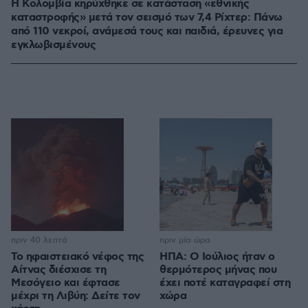
Η Κολομβία κηρύχθηκε σε κατάσταση «εθνικής
καταστροφής» μετά τον σεισμό των 7,4 Ρίχτερ: Πάνω
από 110 νεκροί, ανάμεσά τους και παιδιά, έρευνες για
εγκλωβισμένους
πριν 40 λεπτά
πριν μία ώρα
Το ηφαιστειακό νέφος της
ΗΠΑ: Ο Ιούλιος ήταν ο
Αίτνας διέσχισε τη
θερμότερος μήνας που
Μεσόγειο και έφτασε
έχει ποτέ καταγραφεί στη
μέχρι τη Λιβύη: Δείτε τον
χώρα