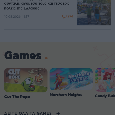
σύνταξη, ανάμεσά τους και τέσσερις
πόλεις της Ελλάδας
294
10.08.2026, 11:37
Games
Northern Heights
Candy Bub
Cut The Rope
ΔΕΙΤΕ ΟΛΑ ΤΑ GAMES