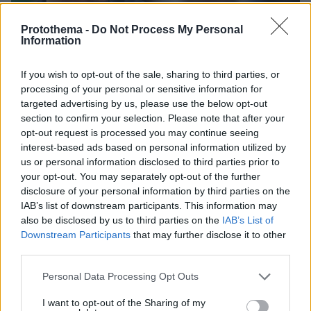
Protothema -
Do Not Process My Personal
Information
If you wish to opt-out of the sale, sharing to third parties, or
processing of your personal or sensitive information for
targeted advertising by us, please use the below opt-out
section to confirm your selection. Please note that after your
opt-out request is processed you may continue seeing
interest-based ads based on personal information utilized by
us or personal information disclosed to third parties prior to
10.08.2026, 18:29
your opt-out. You may separately opt-out of the further
Γιαννακόπουλος: Προσπάθησα να πάρω τον
disclosure of your personal information by third parties on the
Γιόκιτς φέτος, θα το κάνω του χρόνου, ήταν λάθος
IAB’s list of downstream participants. This information may
που κατέβηκε το λάβαρο του Μποντίρογκα
also be disclosed by us to third parties on the
IAB’s List of
Downstream Participants
that may further disclose it to other
third parties.
Please note that this website/app uses one or more Google
Personal Data Processing Opt Outs
services and may gather and store information including but
not limited to your visit or usage behaviour. You may click to
I want to opt-out of the Sharing of my