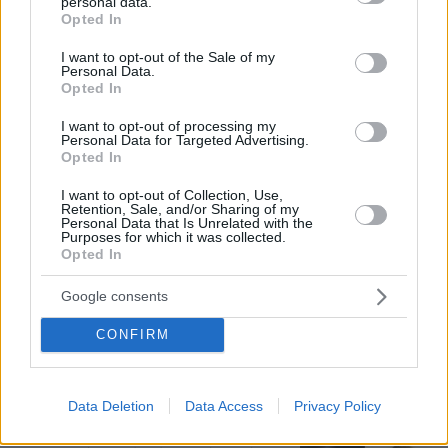
personal data.
grant or deny consent to Google and its third-party tags to
Opted In
use your data for below specified purposes in below Google
consent section.
I want to opt-out of the Sale of my
Personal Data.
Opted In
I want to opt-out of processing my
Personal Data for Targeted Advertising.
Opted In
I want to opt-out of Collection, Use,
Retention, Sale, and/or Sharing of my
Personal Data that Is Unrelated with the
Purposes for which it was collected.
Opted In
Google consents
CONFIRM
10.08.2026, 14:19
Κόμμα Καρυστιανού: Γιατί χάνεται μέσα σε δύο
μήνες η «Ελπίδα» της προέδρου Μαρίας
Data Deletion
Data Access
Privacy Policy