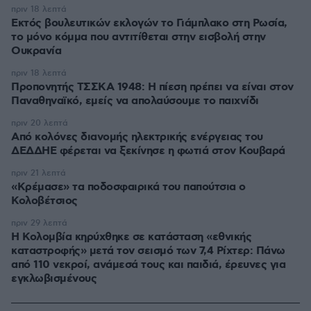
πριν 18 λεπτά
Εκτός βουλευτικών εκλογών το Γιάμπλακο στη Ρωσία,
το μόνο κόμμα που αντιτίθεται στην εισβολή στην
Ουκρανία
πριν 18 λεπτά
Προπονητής ΤΣΣΚΑ 1948: Η πίεση πρέπει να είναι στον
Παναθηναϊκό, εμείς να απολαύσουμε το παιχνίδι
πριν 20 λεπτά
Από κολόνες διανομής ηλεκτρικής ενέργειας του
ΔΕΔΔΗΕ φέρεται να ξεκίνησε η φωτιά στον Κουβαρά
πριν 21 λεπτά
«Κρέμασε» τα ποδοσφαιρικά του παπούτσια ο
Κολοβέτσιος
πριν 29 λεπτά
Η Κολομβία κηρύχθηκε σε κατάσταση «εθνικής
καταστροφής» μετά τον σεισμό των 7,4 Ρίχτερ: Πάνω
από 110 νεκροί, ανάμεσά τους και παιδιά, έρευνες για
εγκλωβισμένους