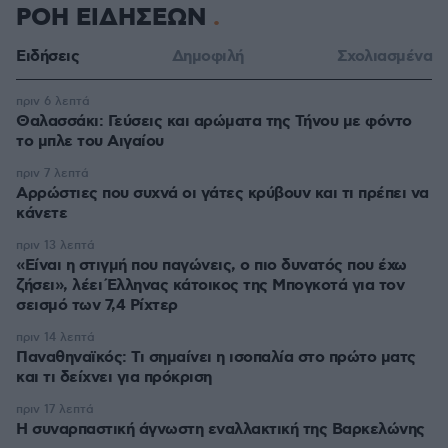
ΡΟΗ ΕΙΔΗΣΕΩΝ
Ειδήσεις
Δημοφιλή
Σχολιασμένα
πριν 6 λεπτά
Θαλασσάκι: Γεύσεις και αρώματα της Τήνου με φόντο
το μπλε του Αιγαίου
πριν 7 λεπτά
Αρρώστιες που συχνά οι γάτες κρύβουν και τι πρέπει να
κάνετε
πριν 13 λεπτά
«Είναι η στιγμή που παγώνεις, ο πιο δυνατός που έχω
ζήσει», λέει Έλληνας κάτοικος της Μπογκοτά για τον
σεισμό των 7,4 Ρίχτερ
πριν 14 λεπτά
Παναθηναϊκός: Τι σημαίνει η ισοπαλία στο πρώτο ματς
και τι δείχνει για πρόκριση
πριν 17 λεπτά
H συναρπαστική άγνωστη εναλλακτική της Βαρκελώνης