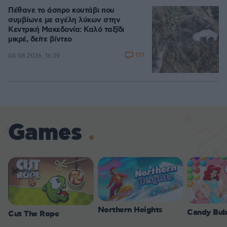
Πέθανε το άσπρο κουτάβι που
συμβίωνε με αγέλη λύκων στην
Κεντρική Μακεδονία: Καλό ταξίδι
μικρέ, δείτε βίντεο
177
06.08.2026, 16:39
Games
Northern Heights
Candy Bub
Cut The Rope