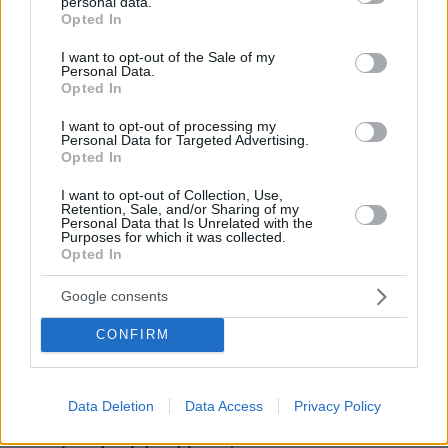
personal data.
grant or deny consent to Google and its third-party tags to
Opted In
use your data for below specified purposes in below Google
consent section.
I want to opt-out of the Sale of my
Personal Data.
Opted In
I want to opt-out of processing my
Personal Data for Targeted Advertising.
Opted In
I want to opt-out of Collection, Use,
Retention, Sale, and/or Sharing of my
Personal Data that Is Unrelated with the
Purposes for which it was collected.
Opted In
27.07.2026, 06:00
Το μέλλον της τεχνολογίας
Google consents
03.08.2026, 10:56
CONFIRM
Η Smart φοιτητική κατοικία στην καρδιά της Αθήνας
26.07.2026, 09:54
Data Deletion
Data Access
Privacy Policy
Επαγγελματική Εκπαίδευση & Εξειδίκευση: Το Mοντέλο που
σε Bάζει στην Aγορά Eργασίας