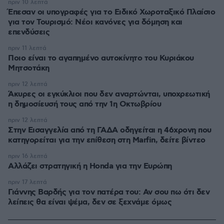
πριν 10 λεπτά
Έπεσαν οι υπογραφές για το Ειδικό Χωροταξικό Πλαίσιο
για τον Τουρισμό: Νέοι κανόνες για δόμηση και
επενδύσεις
πριν 11 λεπτά
Ποιο είναι το αγαπημένο αυτοκίνητο του Κυριάκου
Μητσοτάκη
πριν 12 λεπτά
Άκυρες οι εγκύκλιοι που δεν αναρτώνται, υποχρεωτική
η δημοσίευσή τους από την 1η Οκτωβρίου
πριν 12 λεπτά
Στην Εισαγγελία από τη ΓΑΔΑ οδηγείται η 46χρονη που
κατηγορείται για την επίθεση στη Marfin, δείτε βίντεο
πριν 16 λεπτά
Αλλάζει στρατηγική η Honda για την Ευρώπη
πριν 17 λεπτά
Γιάννης Βαρδής για τον πατέρα του: Αν σου πω ότι δεν
λείπεις θα είναι ψέμα, δεν σε ξεχνάμε όμως