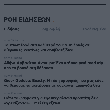
ΡΟΗ ΕΙΔΗΣΕΩΝ
Ειδήσεις
Δημοφιλή
Σχολιασμένα
πριν 39 λεπτά
Το street food στα καλύτερά του: 5 επιλογές σε
αθηναϊκές καντίνες και σουβλατζίδικα
πριν 5 λεπτά
Αθήνα-Αρβανίτσα-Αντίκυρα: Ένα καλοκαιρινό road trip
από το βουνό στη θάλασσα
πριν 6 λεπτά
Greek Goddess Beauty: Η τάση ομορφιάς που μας κάνει
να θέλουμε να μοιάζουμε με σύγχρονη Ελληνίδα θεά
πριν 9 λεπτά
Πότε τα φάρμακα για την υπερπλασία προστάτη δεν
«χρειάζονται» – Μελέτη εξηγεί