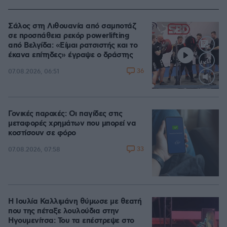
Σάλος στη Λιθουανία από σαμποτάζ
σε προσπάθεια ρεκόρ powerlifting
από Βελγίδα: «Είμαι ρατσιστής και το
έκανα επίτηδες» έγραψε ο δράστης
36
07.08.2026, 06:51
Loaded
:
100.00%
Γονικές παροχές: Οι παγίδες στις
μεταφορές χρημάτων που μπορεί να
κοστίσουν σε φόρο
33
07.08.2026, 07:58
Η Ιουλία Καλλιμάνη θύμωσε με θεατή
που της πέταξε λουλούδια στην
Ηγουμενίτσα: Του τα επέστρεψε στο