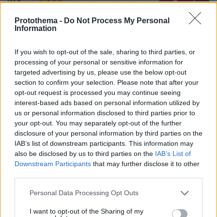
Protothema -
Do Not Process My Personal
Information
If you wish to opt-out of the sale, sharing to third parties, or
processing of your personal or sensitive information for
20.09.2022, 15:45
targeted advertising by us, please use the below opt-out
Κλιμακώνουν οι Τούρκοι: Εξέδωσαν NAVTEX για έρευνες
section to confirm your selection. Please note that after your
από το Oruc Reis βόρεια της Κύπρου
opt-out request is processed you may continue seeing
interest-based ads based on personal information utilized by
us or personal information disclosed to third parties prior to
Thema Insights
your opt-out. You may separately opt-out of the further
disclosure of your personal information by third parties on the
IAB’s list of downstream participants. This information may
also be disclosed by us to third parties on the
IAB’s List of
Downstream Participants
that may further disclose it to other
third parties.
Please note that this website/app uses one or more Google
Personal Data Processing Opt Outs
services and may gather and store information including but
not limited to your visit or usage behaviour. You may click to
I want to opt-out of the Sharing of my