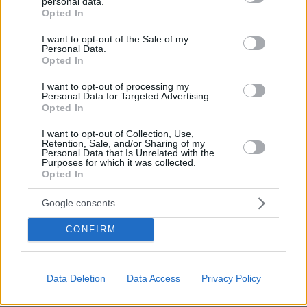
personal data.
δημιουργώντας ένα μοναδικό οικοσύστημα στη Βόρεια
grant or deny consent to Google and its third-party tags to
Opted In
Εύβοια, δείτε φωτογραφίες
use your data for below specified purposes in below Google
consent section.
I want to opt-out of the Sale of my
πριν 14 λεπτά
Personal Data.
Red Code για Κρήτη, Χίο, Σάμο και Ικαρία το Σάββατο,
Opted In
πολύ υψηλός κίνδυνος πυρκαγιάς
I want to opt-out of processing my
πριν 14 λεπτά
Personal Data for Targeted Advertising.
Μεγαλύτερη ασφάλεια, ταχύτερη ανάρρωση με
Opted In
ελάχιστα επεμβατική χειρουργική – Ο ειδικός εξηγεί
I want to opt-out of Collection, Use,
πριν 22 λεπτά
Retention, Sale, and/or Sharing of my
Face Mapping: Τι σημαίνουν τα σπυράκια σε
Personal Data that Is Unrelated with the
Purposes for which it was collected.
συγκεκριμένα σημεία του προσώπου;
Opted In
πριν 25 λεπτά
Απεγκλωβισμός τραυματισμένου 18χρονου Ρουμάνου
Google consents
από δύσβατο σημείο στη Θάσο
CONFIRM
πριν 31 λεπτά
Ένοπλοι αυτονομιστές απειλούν τουρίστες και
αγοραστές κατοικιών στην Κορσική: «Μείνετε στα
Data Deletion
Data Access
Privacy Policy
σπίτια σας», δείτε βίντεο