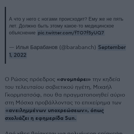
А что у него с ногами происходит? Ему же не пять
лет. Должно быть этому какое-то медицинское
pic.twitter.com/fTO7f5yUQ7
объяснение
— Илья Барабанов (@barabanch)
September
1, 2022
«σνομπάρει»
Ο Ρώσος πρόεδρος
την κηδεία
του τελευταίου σοβιετικού ηγέτη, Μιχαήλ
Γκορμπατσόφ, που θα πραγματοποιηθεί αύριο
στη Μόσχα προβάλλοντας το επιχείρημα των
«ανειλημμένων υποχρεώσεων», όπως
σχολιάζει η εφημερίδα Sun.
Από χθες βρίσκεται για πολυήμερη επίσκεψη