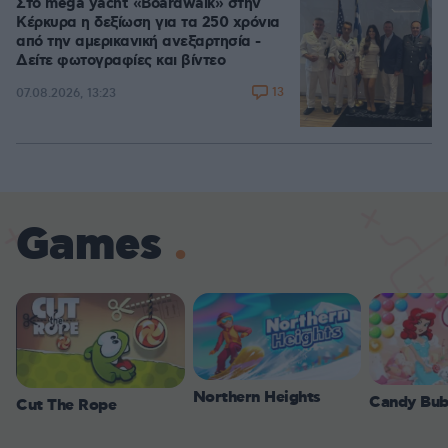
Στο mega yacht «Boardwalk» στην
Κέρκυρα η δεξίωση για τα 250 χρόνια
από την αμερικανική ανεξαρτησία -
Δείτε φωτογραφίες και βίντεο
13
07.08.2026, 13:23
Games
Northern Heights
Candy Bub
Cut The Rope