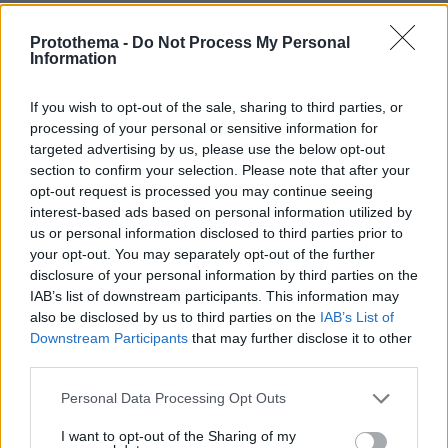
Ειδήσεις
Δημοφιλή
Σχολιασμένα
Protothema -
Do Not Process My Personal
Information
πριν 7 λεπτά
Σχεδόν 100 νεκροί από τις πλημμύρες στη
βορειοανατολική Ινδία
If you wish to opt-out of the sale, sharing to third parties, or
processing of your personal or sensitive information for
πριν 7 λεπτά
targeted advertising by us, please use the below opt-out
Η επιστήμη πίσω από το τέλειο χταπόδι ξιδάτο
section to confirm your selection. Please note that after your
opt-out request is processed you may continue seeing
πριν 8 λεπτά
Είδος υπό εξαφάνιση οι υπερπολύτεκνοι στην Ελλάδα
interest-based ads based on personal information utilized by
που γερνάει: Τα... δύο ταψιά μεσημεριανό, τα
us or personal information disclosed to third parties prior to
επιδόματα, η καθημερινότητά τους
your opt-out. You may separately opt-out of the further
disclosure of your personal information by third parties on the
πριν 9 λεπτά
IAB’s list of downstream participants. This information may
Εξαρθρώθηκε κύκλωμα διακινητών με... τζίρο 24 εκατ.
also be disclosed by us to third parties on the
IAB’s List of
ευρώ στην Ισπανία: 78 συλλήψεις, μετέφεραν
Downstream Participants
that may further disclose it to other
ναρκωτικά προς την Αλγερία και 2.000 μετανάστες
third parties.
στην Ευρώπη
Please note that this website/app uses one or more Google
πριν 9 λεπτά
Personal Data Processing Opt Outs
Όταν η φύση βρίσκει το δρόμο της: Οι 14 λίμνες που
services and may gather and store information including but
γεννήθηκαν από εγκαταλελειμμένα μεταλλεία
not limited to your visit or usage behaviour. You may click to
I want to opt-out of the Sharing of my