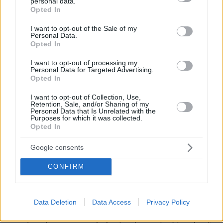
personal data.
grant or deny consent to Google and its third-party tags to
Opted In
use your data for below specified purposes in below Google
— CBS Evening News (@CBSEveningNews)
consent section.
I want to opt-out of the Sale of my
July 18, 2022
Personal Data.
Opted In
I want to opt-out of processing my
Personal Data for Targeted Advertising.
Opted In
I want to opt-out of Collection, Use,
Η μετεωρολογική υπηρεσία Météo-France
Retention, Sale, and/or Sharing of my
Personal Data that Is Unrelated with the
έθεσε σε «κόκκινο συναγερμό» 15 περιφέρειες
Purposes for which it was collected.
Opted In
της δυτικής Γαλλίας. «Ο καύσωνας
εξαπλώνεται στη χώρα», προειδοποίησε η
Google consents
υπηρεσία.
CONFIRM
Δεκάδες πύρινα μέτωπα στην Ισπανία
Data Deletion
Data Access
Privacy Policy
20 πύρινα μέτωπα
Περίπου
μαίνονται
ανεξέλεγκτα σε διάφορες περιοχές της χώρας,