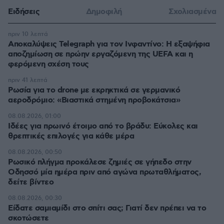
Ειδήσεις
Δημοφιλή
Σχολιασμένα
πριν 10 λεπτά
Αποκαλύψεις Telegraph για τον Ινφαντίνο: Η εξαψήφια
αποζημίωση σε πρώην εργαζόμενη της UEFA και η
φερόμενη σχέση τους
πριν 41 λεπτά
Ρωσία για το drone με εκρηκτικά σε γερμανικό
αεροδρόμιο: «Βιαστικά στημένη προβοκάτσια»
08.08.2026, 01:00
Ιδέες για πρωινό έτοιμο από το βράδυ: Εύκολες και
θρεπτικές επιλογές για κάθε μέρα
08.08.2026, 00:50
Ρωσικό πλήγμα προκάλεσε ζημιές σε γήπεδο στην
Οδησσό μία ημέρα πριν από αγώνα πρωταθλήματος,
δείτε βίντεο
08.08.2026, 00:30
Είδατε σαμιαμίδι στο σπίτι σας; Γιατί δεν πρέπει να το
σκοτώσετε