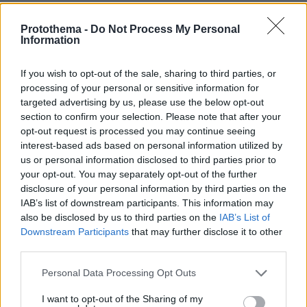
Σε «κόκκινο συναγερμό» 15 περιφέρειες στη
Γαλλία
Protothema -
Do Not Process My Personal
Information
Στη νοτιοδυτική χώρα, οι πυροσβέστες
If you wish to opt-out of the sale, sharing to third parties, or
παραμένουν σε κατάσταση υψίστης
processing of your personal or sensitive information for
επιφυλακής, ιδίως στη Ζιρόντ, όπου έχουν γίνει
targeted advertising by us, please use the below opt-out
110.000 στρέμματα δάσους
στάχτη περίπου
section to confirm your selection. Please note that after your
opt-out request is processed you may continue seeing
από την περασμένη Τρίτη. Σήμερα η
interest-based ads based on personal information utilized by
θερμοκρασία αναμένεται ότι θα ξεπεράσει
us or personal information disclosed to third parties prior to
κατά τόπους τους 40 βαθμούς Κελσίου.
your opt-out. You may separately opt-out of the further
disclosure of your personal information by third parties on the
IAB’s list of downstream participants. This information may
also be disclosed by us to third parties on the
IAB’s List of
An extreme heat wave in Europe has resulted in
Downstream Participants
that may further disclose it to other
more than 1,000 deaths and multiple wildfires, with
third parties.
temperatures soaring 30 degrees above normal in
Please note that this website/app uses one or more Google
Personal Data Processing Opt Outs
some areas. In the UK, residents are bracing for
services and may gather and store information including but
what could be the hottest day ever recorded.
not limited to your visit or usage behaviour. You may click to
I want to opt-out of the Sharing of my
pic.twitter.com/Yl3C3ICcP3