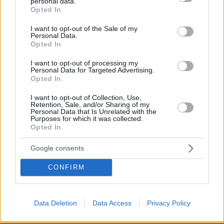
personal data.
grant or deny consent to Google and its third-party tags to
Opted In
19.06.2022, 09:33
use your data for below specified purposes in below Google
Ο χειμώνας θα έρθει ως συνήθως, να δούμε αυτές οι
consent section.
I want to opt-out of the Sale of my
"υπερήφανες" USA made κυβερνήσεις σε ποιο
Personal Data.
λαγούμι θα κρυφτούν.
Opted In
ΑΠΑΝΤΗΣΗ
I want to opt-out of processing my
Personal Data for Targeted Advertising.
Opted In
Ελλην επενδυτης
I want to opt-out of Collection, Use,
18.06.2022, 22:17
Retention, Sale, and/or Sharing of my
Δεν καταλαβαινω τα παιχνιδια των ευρωπαιων
Personal Data that Is Unrelated with the
Purposes for which it was collected.
πολιτικων νομιζουν οτι απευθυνονται σε προβατα δεν
Opted In
ηταν φανερο στον μητσοτακη και την παρεα των
υπερμαχων των κυρρωσεων οτι μας καταστρεφουν
Google consents
την ευρωπη και φτωχοποιουν τους ευρωπαιους με τις
ενεργειες τους και τα εμπαργκο που βαλαν;
CONFIRM
ΑΠΑΝΤΗΣΗ
Data Deletion
Data Access
Privacy Policy
Γιατρός
18.06.2022, 02:52