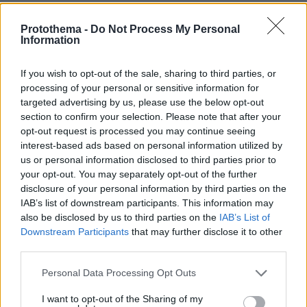
26.07.2026, 09:54
Επαγγελματική Εκπαίδευση & Εξειδίκευση: Το Mοντέλο που
Protothema -
Do Not Process My Personal
σε Bάζει στην Aγορά Eργασίας
Information
ΣΧΟΛΙΑ
(15)
If you wish to opt-out of the sale, sharing to third parties, or
processing of your personal or sensitive information for
ΠΡΟΣΘΗΚΗ ΣΧΟΛΙΟΥ
targeted advertising by us, please use the below opt-out
section to confirm your selection. Please note that after your
opt-out request is processed you may continue seeing
interest-based ads based on personal information utilized by
Oxana
us or personal information disclosed to third parties prior to
19.06.2022, 20:45
your opt-out. You may separately opt-out of the further
Συνηθισμένα τα βουνά από τα χιόνια, με τις κυρώσεις
disclosure of your personal information by third parties on the
ταξιδεψε πρώτος ο Γαγαριν το 1961 στο
IAB’s list of downstream participants. This information may
διάστημα....δεν μπορούν να κουμανταρουν την
also be disclosed by us to third parties on the
IAB’s List of
Ρωσία, να το πάρουν απόφαση και να βλέπουν το
Downstream Participants
that may further disclose it to other
third parties.
συμφέρον οι δικοί μας...
ΑΠΑΝΤΗΣΗ
Please note that this website/app uses one or more Google
Personal Data Processing Opt Outs
services and may gather and store information including but
not limited to your visit or usage behaviour. You may click to
I want to opt-out of the Sharing of my
Συνηθίζεται , .