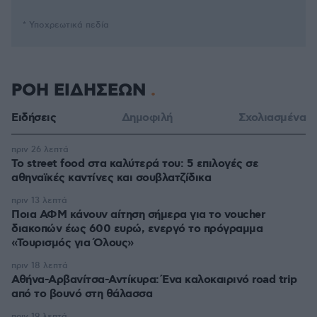
* Υποχρεωτικά πεδία
ΡΟΗ ΕΙΔΗΣΕΩΝ
Ειδήσεις
Δημοφιλή
Σχολιασμένα
πριν 26 λεπτά
Το street food στα καλύτερά του: 5 επιλογές σε
αθηναϊκές καντίνες και σουβλατζίδικα
πριν 13 λεπτά
Ποια ΑΦΜ κάνουν αίτηση σήμερα για το voucher
διακοπών έως 600 ευρώ, ενεργό το πρόγραμμα
«Τουρισμός για Όλους»
πριν 18 λεπτά
Αθήνα-Αρβανίτσα-Αντίκυρα: Ένα καλοκαιρινό road trip
από το βουνό στη θάλασσα
πριν 19 λεπτά