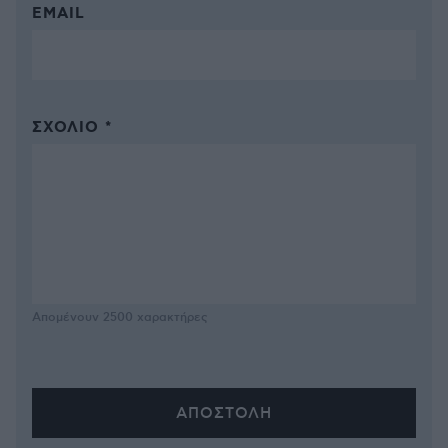
EMAIL
ΣΧΌΛΙΟ *
Απομένουν
2500
χαρακτήρες