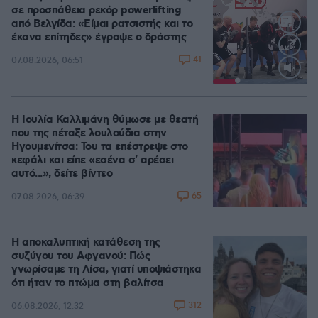
σε προσπάθεια ρεκόρ powerlifting
από Βελγίδα: «Είμαι ρατσιστής και το
έκανα επίτηδες» έγραψε ο δράστης
41
07.08.2026, 06:51
Loaded
:
100.00%
Η Ιουλία Καλλιμάνη θύμωσε με θεατή
που της πέταξε λουλούδια στην
Ηγουμενίτσα: Του τα επέστρεψε στο
κεφάλι και είπε «εσένα σ' αρέσει
αυτό...», δείτε βίντεο
65
07.08.2026, 06:39
Η αποκαλυπτική κατάθεση της
συζύγου του Αφγανού: Πώς
γνωρίσαμε τη Λίσα, γιατί υποψιάστηκα
ότι ήταν το πτώμα στη βαλίτσα
312
06.08.2026, 12:32