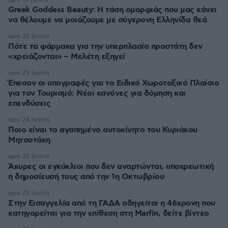
Greek Goddess Beauty: Η τάση ομορφιάς που μας κάνει
να θέλουμε να μοιάζουμε με σύγχρονη Ελληνίδα θεά
πριν 22 λεπτά
Πότε τα φάρμακα για την υπερπλασία προστάτη δεν
«χρειάζονται» – Μελέτη εξηγεί
πριν 23 λεπτά
Έπεσαν οι υπογραφές για το Ειδικό Χωροταξικό Πλαίσιο
για τον Τουρισμό: Νέοι κανόνες για δόμηση και
επενδύσεις
πριν 24 λεπτά
Ποιο είναι το αγαπημένο αυτοκίνητο του Κυριάκου
Μητσοτάκη
πριν 25 λεπτά
Άκυρες οι εγκύκλιοι που δεν αναρτώνται, υποχρεωτική
η δημοσίευσή τους από την 1η Οκτωβρίου
πριν 25 λεπτά
Στην Εισαγγελία από τη ΓΑΔΑ οδηγείται η 46χρονη που
κατηγορείται για την επίθεση στη Marfin, δείτε βίντεο