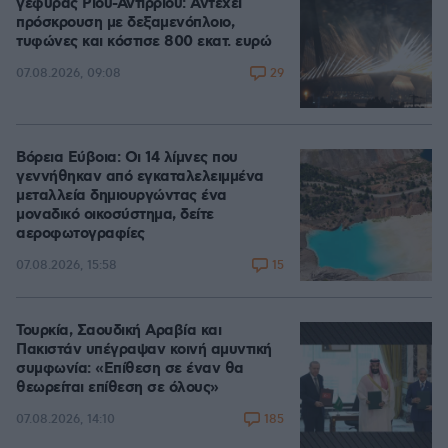
γέφυρας Ρίου-Αντιρρίου: Αντέχει
πρόσκρουση με δεξαμενόπλοιο,
τυφώνες και κόστισε 800 εκατ. ευρώ
29
07.08.2026, 09:08
Βόρεια Εύβοια: Οι 14 λίμνες που
γεννήθηκαν από εγκαταλελειμμένα
μεταλλεία δημιουργώντας ένα
μοναδικό οικοσύστημα, δείτε
αεροφωτογραφίες
15
07.08.2026, 15:58
Τουρκία, Σαουδική Αραβία και
Πακιστάν υπέγραψαν κοινή αμυντική
συμφωνία: «Επίθεση σε έναν θα
θεωρείται επίθεση σε όλους»
185
07.08.2026, 14:10