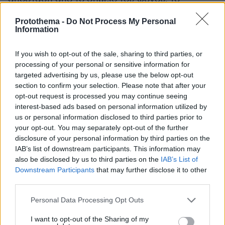
Σάββατο 31 Ιουλίου. Το αυτοκίνητό του βρέθηκε
Protothema -
Do Not Process My Personal
εγκαταλελειμμένο κοντά στο σπίτι. Η
Information
αστυνομία πίστευε ότι είχε καταφύγει στο
δάσος. Έξι μέρες μετά τη δολοφονία, οι
If you wish to opt-out of the sale, sharing to third parties, or
ντετέκτιβ ανακάλυψαν ένα κυνηγετικό όπλο
processing of your personal or sensitive information for
targeted advertising by us, please use the below opt-out
κρυμμένο κάτω από ένα πάπλωμα στο σπίτι
section to confirm your selection. Please note that after your
όπου σκοτώθηκε η Σανέλ.
opt-out request is processed you may continue seeing
interest-based ads based on personal information utilized by
Στο 5.000 στρεμμάτων δάσος του Ρομπέν των
us or personal information disclosed to third parties prior to
your opt-out. You may separately opt-out of the further
Δασών κρύβονταν οι δολοφόνοι
disclosure of your personal information by third parties on the
IAB’s list of downstream participants. This information may
Ένα τεράστιο συνδυασμένο - και για τους δύο
also be disclosed by us to third parties on the
IAB’s List of
φόνους - ανθρωποκυνηγητό ξεκίνησε. Η
Downstream Participants
that may further disclose it to other
third parties.
επιχείρηση περιελάμβανε περίπου 620
αστυνομικούς, συμπεριλαμβανομένων
Please note that this website/app uses one or more Google
Personal Data Processing Opt Outs
ελεύθερων σκοπευτών και χειριστών σκύλων,
services and may gather and store information including but
not limited to your visit or usage behaviour. You may click to
I want to opt-out of the Sharing of my
οι οποίοι άρχισαν να σαρώνουν το τεράστιο