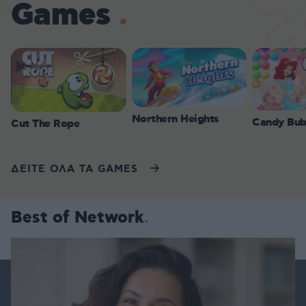
Games
Northern Heights
Candy Bub
Cut The Rope
ΔΕΙΤΕ ΟΛΑ ΤΑ GAMES
Best of Network