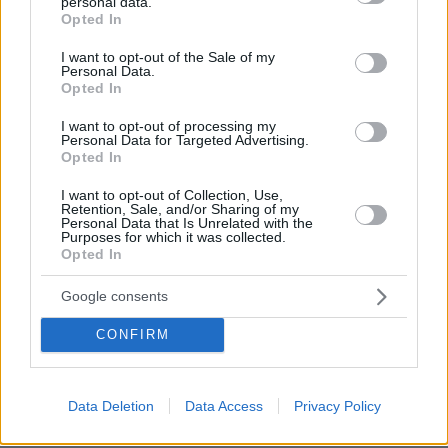
personal data.
grant or deny consent to Google and its third-party tags to
δάσος, έκτασης 5.000 στρεμμάτων, και για
Opted In
use your data for below specified purposes in below Google
τους δύο άνδρες, με τη βοήθεια δύο
consent section.
I want to opt-out of the Sale of my
ελικοπτέρων και με θερμικές κάμερες.
Personal Data.
Opted In
Η έρευνα για τον Ρότζερς - η οποία ήταν η
I want to opt-out of processing my
Personal Data for Targeted Advertising.
μεγαλύτερη που έγινε ποτέ από την αστυνομία
Opted In
του Νόττινγχαμσιρ - οδήγησε στην ανακάλυψη
I want to opt-out of Collection, Use,
πρώτα του Μπόγιερ σε ένα αυτοσχέδιο
Retention, Sale, and/or Sharing of my
Personal Data that Is Unrelated with the
κρησφύγετο. Ένοπλοι αξιωματικοί τον
Purposes for which it was collected.
συνέλαβαν, κάτισχνο και σε κακή κατάσταση.
Opted In
Οι αστυνομικοί βρήκαν ένα καταφύγιο, που
Google consents
είχε σκάψει στην πλαγιά ενός λόφου και είχε
καλύψει με φύλλα για να μη φαίνεται.
CONFIRM
Σύμφωνα με την αστυνομία, εκεί κρυβόταν από
την αρχή και ζούσε με κονσέρβες και
Data Deletion
Data Access
Privacy Policy
εμφιαλωμένο νερό.