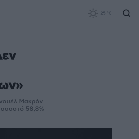
25
°C
Δεν
λων»
ανουέλ Μακρόν
 ποσοστό 58,8%