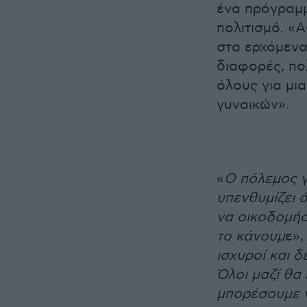
ένα πρόγραμμα
πολιτισμό. «
στα ερχόμενα
διαφορές, πο
όλους για μια
γυναικών».
«
Ο πόλεμος γι
υπενθυμίζει ό
να οικοδομήσ
το κάνουμ
ε»,
ισχυροί και 
Όλοι μαζί θα
μπορέσουμε ν