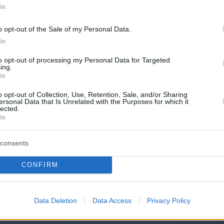
In
μπιστοσύνη για μια ανεξάρτητη Γαλλία και πιο
η με επενδύσεις και μεταρρυθμίσεις βαθύτατε
o opt-out of the Sale of my Personal Data.
να δώσουμε μια νέα πνοή στην καινοτομία, τη
In
Γαλλία
θα γίνει ένα μεγάλο έθνος οικολογίας.
to opt-out of processing my Personal Data for Targeted
ing.
λε και σε όσους τον ψήφισαν στον β' γύρο γι
In
ί η άνοδος της ακροδεξιάς στην εξουσία.
o opt-out of Collection, Use, Retention, Sale, and/or Sharing
 σε όσους απείχαν, ανέφερε ότι πρέπει και
ersonal Data that Is Unrelated with the Purposes for which it
lected.
ξουν απαντήσεις.
«Δεν είμαι πια υποψήφιος
In
ατος, είμαι ο πρόεδρος όλων»
, ανέφερε,
ς υποστηρικτές του να μην αποδοκιμάζουν τη
consents
CONFIRM
Data Deletion
Data Access
Privacy Policy