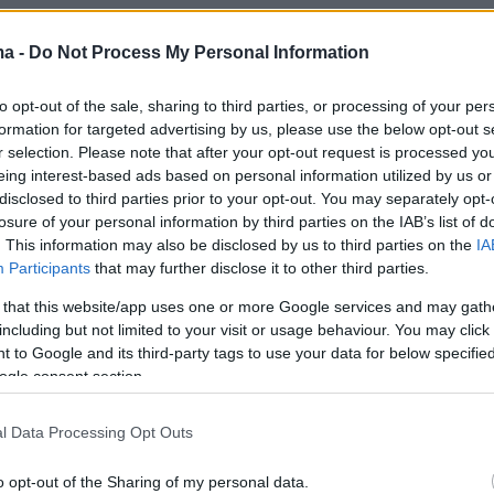
ma -
Do Not Process My Personal Information
to opt-out of the sale, sharing to third parties, or processing of your per
ήταν η πρώτη του λέξη.
«Ευχαριστώ φίλοι μου,
formation for targeted advertising by us, please use the below opt-out s
ς μου εδώ στο
Παρίσι
αλλά και παντού, σε όλη
r selection. Please note that after your opt-out request is processed y
eing interest-based ads based on personal information utilized by us or
πικράτεια», πρόσθεσε. «Μετά από πέντε χρόνια
disclosed to third parties prior to your opt-out. You may separately opt-
μού, μία πλειοψηφία μου έκανε την τιμή να μο
losure of your personal information by third parties on the IAB’s list of
οεδρία της
Γαλλίας
για τα επόμενα πέντε χρόνι
. This information may also be disclosed by us to third parties on the
IA
Participants
that may further disclose it to other third parties.
ριστήσω όλους τους εθελοντές, τους
 τους ανθρώπους που με συνόδευσαν στην
 that this website/app uses one or more Google services and may gath
including but not limited to your visit or usage behaviour. You may click 
λους εκείνους που είναι μαζί μου από την αρχ
 to Google and its third-party tags to use your data for below specifi
ν επανεκλογή μου υπαρκτή. Ξέρω ότι δώσατε
ogle consent section.
εια, κάνατε μεγάλη προσπάθεια. Ευχαριστώ κα
 που πρέπει, αυτό που σας πρέπει. Ευχαριστώ
l Data Processing Opt Outs
o opt-out of the Sharing of my personal data.
αρίστησε τους
Γάλλους
και τις
Γαλλίδες
που