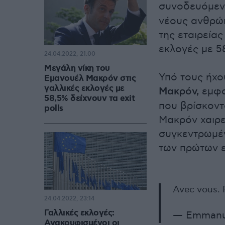
συνοδευόμεν
νέους ανθρώ
της εταιρεία
εκλογές με 58
24.04.2022, 21:00
Μεγάλη νίκη του
Υπό τους ήχο
Εμανουέλ Μακρόν στις
γαλλικές εκλογές με
Μακρόν,
εμφα
58,5% δείχνουν τα exit
που βρίσκοντ
polls
Μακρόν χαιρε
συγκεντρωμέν
των πρώτων ε
Avec vous. 
24.04.2022, 23:14
Γαλλικές εκλογές:
— Emmanu
Ανακουφισμένοι οι