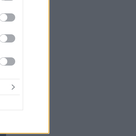
ς,
ν
α
ν