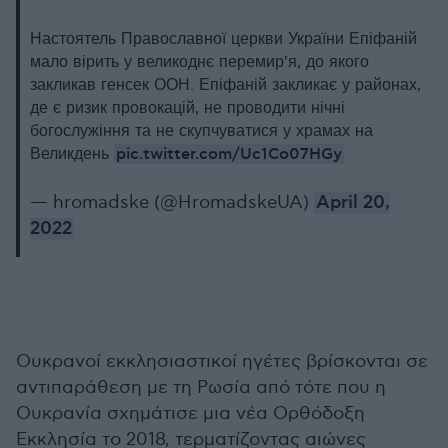
Настоятель Православної церкви України Епіфаній
мало вірить у великоднє перемир'я, до якого
закликав генсек ООН. Епіфаній закликає у районах,
де є ризик провокацій, не проводити нічні
богослужіння та не скупчуватися у храмах на
pic.twitter.com/Uc1Co07HGy
Великдень
— hromadske (@HromadskeUA)
April 20,
2022
Ουκρανοί εκκλησιαστικοί ηγέτες βρίσκονται σε
αντιπαράθεση με τη Ρωσία από τότε που η
Ουκρανία σχημάτισε μια νέα Ορθόδοξη
Εκκλησία το 2018, τερματίζοντας αιώνες