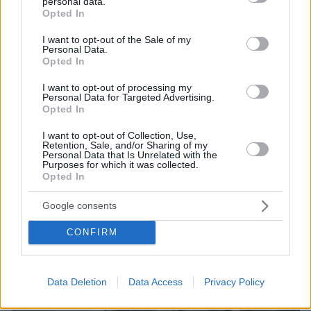
personal data.
grant or deny consent to Google and its third-party tags to
Νεαρή γυναίκα από την Αιθιοπία έγινε viral με τη φυσική
Opted In
use your data for below specified purposes in below Google
ομορφιά της, δείτε την εντυπωσιακή μεταμόρφωσή της
consent section.
I want to opt-out of the Sale of my
πριν 14 λεπτά
Personal Data.
Η Δανάη Παππά κάνει διακοπές στην Εύβοια: Κανένα
Opted In
πρέπει, μόνο τζιτζίκια, γράφει
I want to opt-out of processing my
πριν 17 λεπτά
Personal Data for Targeted Advertising.
Οι πυρκαγιές στην Αττική έκαναν τον γύρο του κόσμου:
Opted In
Τα αφιερώματα των διεθνών ειδησιογραφικών
I want to opt-out of Collection, Use,
πρακτορείων
Retention, Sale, and/or Sharing of my
Personal Data that Is Unrelated with the
Purposes for which it was collected.
Opted In
ΔΕΙΤΕ ΟΛΕΣ ΤΙΣ ΕΙΔΗΣΕΙΣ
Google consents
CONFIRM
ΤΑ ΠΙΟ ΔΗΜΟΦΙΛΗ
Data Deletion
Data Access
Privacy Policy