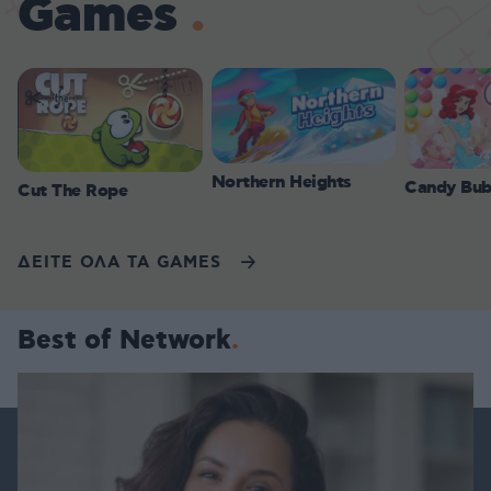
Games
Northern Heights
Candy Bub
Cut The Rope
ΔΕΙΤΕ ΟΛΑ ΤΑ GAMES
Best of Network