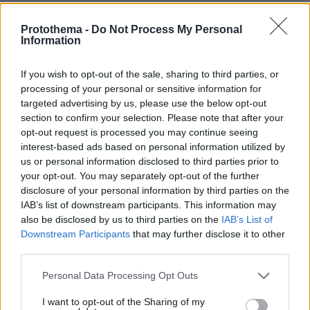
πριν 5 λεπτά
Τεράστιο πρόβλημα στη μεσαία γραμμή, αποδοκιμασίες,
Protothema -
Do Not Process My Personal
πίεση και εναλλακτικές
Information
πριν 5 λεπτά
Μετέτρεψαν χωράφι στη Χαλκηδόνα Θεσσαλονίκης σε
If you wish to opt-out of the sale, sharing to third parties, or
χωματερή με μπάζα από ανακαινίσεις, δύο συλλήψεις
processing of your personal or sensitive information for
targeted advertising by us, please use the below opt-out
πριν 5 λεπτά
section to confirm your selection. Please note that after your
Το μυστήριο με το «rainbow baby» λύθηκε μετά από 65
opt-out request is processed you may continue seeing
χρόνια: Η πιο συγκινητική ιστορία υιοθεσίας
interest-based ads based on personal information utilized by
πριν 6 λεπτά
us or personal information disclosed to third parties prior to
Συνεχίζει να γράφει ιστορία ο Άλεν: «Σέρβιρε» τον
your opt-out. You may separately opt-out of the further
Μέσι σε εντυπωσιακή εμφάνιση με 3 ασίστ
disclosure of your personal information by third parties on the
IAB’s list of downstream participants. This information may
πριν 6 λεπτά
Κράζεις, θαυμάζεις - Ξεπούλησε αυτό το αυτοκίνητο
also be disclosed by us to third parties on the
IAB’s List of
Downstream Participants
that may further disclose it to other
πριν 12 λεπτά
third parties.
Ιλαρά: Ακριβό το τίμημα της χαμηλής εμβολιαστικής
κάλυψης στις ΗΠΑ – Κάθε κρούσμα κοστίζει πάνω από
Please note that this website/app uses one or more Google
Personal Data Processing Opt Outs
53.000 δολάρια
services and may gather and store information including but
not limited to your visit or usage behaviour. You may click to
I want to opt-out of the Sharing of my
πριν 14 λεπτά