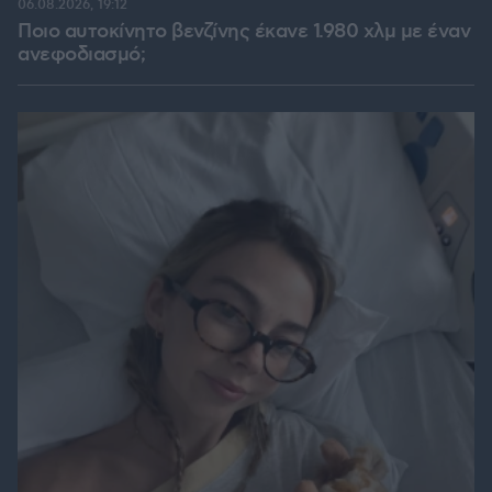
06.08.2026, 19:12
Ποιο αυτοκίνητο βενζίνης έκανε 1.980 χλμ με έναν
ανεφοδιασμό;