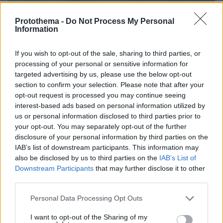
Protothema -
Do Not Process My Personal
Information
If you wish to opt-out of the sale, sharing to third parties, or
processing of your personal or sensitive information for
targeted advertising by us, please use the below opt-out
section to confirm your selection. Please note that after your
opt-out request is processed you may continue seeing
interest-based ads based on personal information utilized by
us or personal information disclosed to third parties prior to
your opt-out. You may separately opt-out of the further
disclosure of your personal information by third parties on the
IAB’s list of downstream participants. This information may
also be disclosed by us to third parties on the
IAB’s List of
Downstream Participants
that may further disclose it to other
third parties.
Loaded
:
Please note that this website/app uses one or more Google
Personal Data Processing Opt Outs
100.00%
07.08.2026, 09:58
services and may gather and store information including but
Οικογενειακή τραγωδία στις Σέρρες, μητέρα και
not limited to your visit or usage behaviour. You may click to
I want to opt-out of the Sharing of my