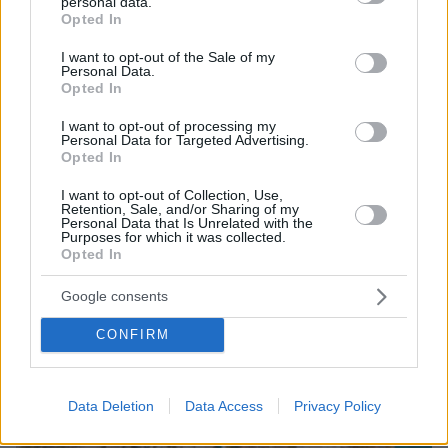
personal data.
γιος οι νεκροί από την μετωπική φορτηγού με ΙΧ -
grant or deny consent to Google and its third-party tags to
Opted In
Βίντεο ντοκουμέντο από τη στιγμή της
use your data for below specified purposes in below Google
σύγκρουσης
consent section.
I want to opt-out of the Sale of my
Personal Data.
Opted In
I want to opt-out of processing my
Personal Data for Targeted Advertising.
Opted In
I want to opt-out of Collection, Use,
Retention, Sale, and/or Sharing of my
Personal Data that Is Unrelated with the
Purposes for which it was collected.
Opted In
Google consents
CONFIRM
Data Deletion
Data Access
Privacy Policy