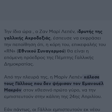
δρυτής της
Την ίδια ώρα , ο Ζαν Μαρί Λεπέν, ι
γαλλικής Ακροδεξιάς
, έσπευσε να εκφράσει
την πεποίθηση ότι, η κόρη του, επικεφαλής του
Εθνικού Συναγερμού
«RN» (
) θα είναι η
επόμενη πρόεδρος της Πέμπτης Γαλλικής
Δημοκρατίας.
κάλεσε
Από την πλευρά της, η Μαρίν Λεπέν
τους Γάλλους που δεν ψήφισαν τον Εμανουέλ
Μακρόν
στον χθεσινό πρώτο γύρο, να την
εμπιστευτούν στην κάλπη της 24ης Απριλίου.
Εάν πάντως, οι Γάλλοι εμπιστευτούν εκ νέου