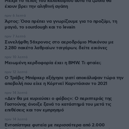
Μέχρι το τέλος του καλοκαιριού αυτά τα ζώδια θα
έχουν βρει την αληθινή αγάπη
πριν 6 λεπτά
Άρτος: Όσα πρέπει να γνωρίζουμε για το προζύμι, τη
μαγιά, το sourdough και το levain
πριν 7 λεπτά
Συνελήφθη 56χρονος στο αεροδρόμιο Μυκόνου με
2.280 πακέτα λαθραίων τσιγάρων, δείτε εικόνες
πριν 10 λεπτά
Μειωμένη κερδοφορία έχει η BMW. Τι φταίει;
πριν 12 λεπτά
O Τράβις Μπάρκερ εξήγησε γιατί αποκάλυψαν τώρα την
αποβολή που είχε η Κόρτνεϊ Καρντάσιαν το 2021
πριν 14 λεπτά
«Δεν θα με κυριεύσει ο φόβος»: Ο περιπτεράς της
Γαστούνης άνοιξε ξανά το κατάστημά του μετά τις
επιθέσεις και τον εμπρησμό
πριν 14 λεπτά
Εντοπίστηκε φυτεία με περισσότερα από 2.000