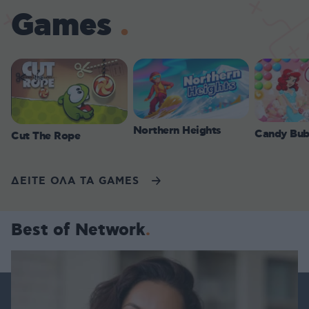
Games
Northern Heights
Candy Bub
Cut The Rope
ΔΕΙΤΕ ΟΛΑ ΤΑ GAMES
Best of Network