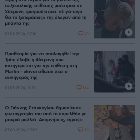
Οργή στο Περού για το βίντεο της
σεξουαλικής επίθεσης μαέστρου σε
26χρονη τραγουδίστρια: «Σιγά-σιγά
θα το ξεπεράσεις» της έλεγαν από τη
μπάντα της
74
07.08.2026, 07:16
Προθεσμία για να απολογηθεί την
Τρίτη έλαβε η 46χρονη που
κατηγορείται για την επίθεση στη
Marfin - «Είναι αθώα» λέει ο
συνήγορός της
122
07.08.2026, 11:41
Ο Γιάννης Στάνκογλου δημοσίευσε
φωτογραφία του από το παρελθόν με
μακριά μαλλιά: Αναμνήσεις, έγραψε
35
07.08.2026, 09:09