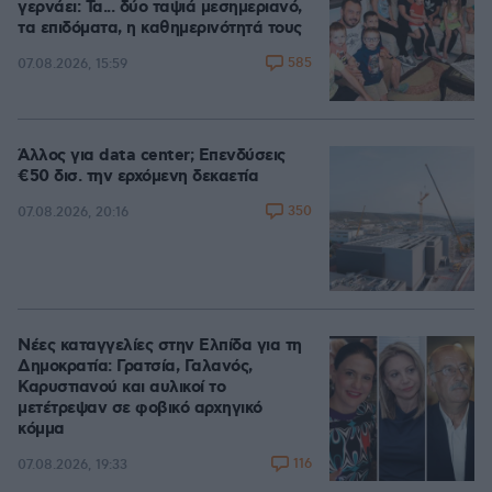
γερνάει: Τα... δύο ταψιά μεσημεριανό,
τα επιδόματα, η καθημερινότητά τους
585
07.08.2026, 15:59
Άλλος για data center; Επενδύσεις
€50 δισ. την ερχόμενη δεκαετία
350
07.08.2026, 20:16
Νέες καταγγελίες στην Ελπίδα για τη
Δημοκρατία: Γρατσία, Γαλανός,
Καρυστιανού και αυλικοί το
μετέτρεψαν σε φοβικό αρχηγικό
κόμμα
116
07.08.2026, 19:33