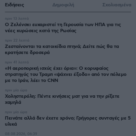
Ειδήσεις
Δημοφιλή
Σχολιασμένα
πριν 13 λεπτά
Ο Ζελένσκι ευχαριστεί τη Γερουσία των ΗΠΑ για τις
νέες κυρώσεις κατά της Ρωσίας
πριν 22 λεπτά
Ζεσταίνονται τα κατοικίδια πτηνά; Δείτε πώς θα τα
κρατήσετε δροσερά
πριν 41 λεπτά
«Η αεροπορική ισχύς έχει όρια»: Ο κορυφαίος
στρατηγός του Τραμπ «ψάχνει έξοδο» από τον πόλεμο
με το Ιράν, λέει το CNN
πριν μία ώρα
Χοληστερόλη: Πέντε κινήσεις ματ για να την ρίξετε
χαμηλά
πριν μία ώρα
Πεινάτε αλλά δεν έχετε χρόνο; Γρήγορες συνταγές με 5
υλικά
08.08.2026, 06:39