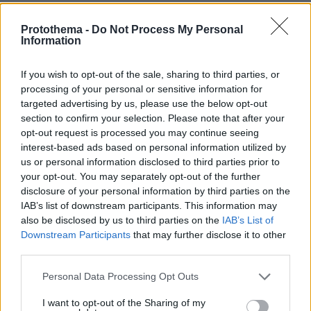
Πολύ υψηλός κίνδυνος πυρκαγιάς σήμερα σε Κρήτη και
Βόρειο Αιγαίο, ποιες περιοχές είναι στο «πορτοκαλί»
Protothema -
Do Not Process My Personal
Information
08.08.2026, 06:02
Στήριξη Τραμπ στον νέο πρόεδρο της Κολομβίας με
«βοήθεια» 1 δισ. δολαρίων για την ασφάλεια
If you wish to opt-out of the sale, sharing to third parties, or
processing of your personal or sensitive information for
08.08.2026, 06:00
targeted advertising by us, please use the below opt-out
Το μενού της ημέρας - Τι τρώμε σήμερα Σάββατο
section to confirm your selection. Please note that after your
(8/8/2026)
opt-out request is processed you may continue seeing
08.08.2026, 05:33
interest-based ads based on personal information utilized by
Στο χαμηλότερο επίπεδο της δεκαετίας η αποψίλωση
us or personal information disclosed to third parties prior to
στον Αμαζόνιο, μειώθηκε κατά 37% σε έναν χρόνο
your opt-out. You may separately opt-out of the further
disclosure of your personal information by third parties on the
08.08.2026, 05:03
IAB’s list of downstream participants. This information may
Τρόμος για τουρίστες στη Μποτσουάνα: Ιπποπόταμος
also be disclosed by us to third parties on the
IAB’s List of
καταδιώκει το σκάφος τους, δείτε βίντεο
Downstream Participants
that may further disclose it to other
third parties.
ΔΕΙΤΕ ΟΛΕΣ ΤΙΣ ΕΙΔΗΣΕΙΣ
Please note that this website/app uses one or more Google
Personal Data Processing Opt Outs
services and may gather and store information including but
not limited to your visit or usage behaviour. You may click to
I want to opt-out of the Sharing of my