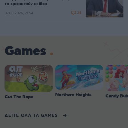
το χρειαστούν οι ίδιοι
34
07.08.2026, 21:54
Games
Northern Heights
Candy Bub
Cut The Rope
ΔΕΙΤΕ ΟΛΑ ΤΑ GAMES