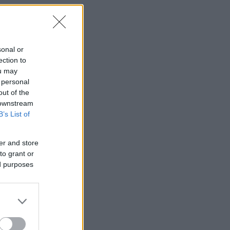
22
sonal or
ection to
ou may
 personal
out of the
 downstream
B’s List of
er and store
to grant or
ed purposes