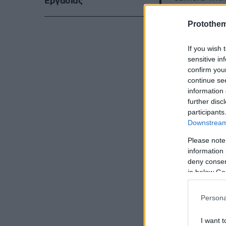
Eργασίας
propaganda
Protothe
— www.pau
If you wish 
sensitive in
confirm you
continue se
information 
further disc
participants
Τελικά εμφαν
Downstream 
επιβλήθη πρό
Please note
information 
deny consent
in below Go
Persona
I want t