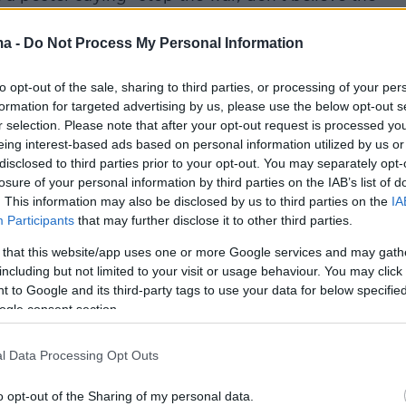
.”
#UkraineRussiaWar
pic.twitter.com/kA1OrBqeHw
ma -
Do Not Process My Personal Information
lmcerlane.net (@paulmcerlane)
March 14, 20
to opt-out of the sale, sharing to third parties, or processing of your per
formation for targeted advertising by us, please use the below opt-out s
r selection. Please note that after your opt-out request is processed y
eing interest-based ads based on personal information utilized by us or
disclosed to third parties prior to your opt-out. You may separately opt-
losure of your personal information by third parties on the IAB’s list of
. This information may also be disclosed by us to third parties on the
IA
ίστηκε σε δικαστήριο της Μόσχας, όπου της
Participants
that may further disclose it to other third parties.
στιμο, ύψους
250 ευρώ
(30 χιλιάδες ρούβλια).
 that this website/app uses one or more Google services and may gath
including but not limited to your visit or usage behaviour. You may click 
 to Google and its third-party tags to use your data for below specifi
ogle consent section.
l Data Processing Opt Outs
o opt-out of the Sharing of my personal data.