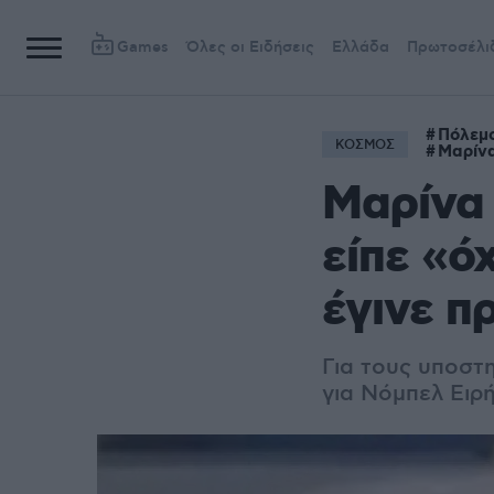
Games
Όλες οι Ειδήσεις
Ελλάδα
Πρωτοσέλι
Πόλεμ
ΚΟΣΜΟΣ
Μαρίν
Μαρίνα 
είπε «ό
έγινε π
Για τους υποστ
για Νόμπελ Ειρ