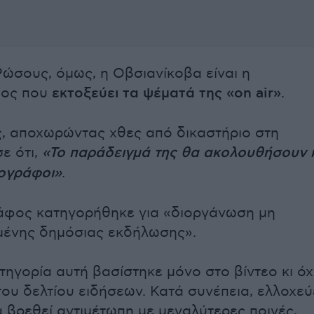
Ρώσους, όμως, η Οβσιανίκοβα είναι η
φος που
εκτοξεύει τα ψέματά της «on air»
.
ς, αποχωρώντας χθες από δικαστήριο στη
 ότι,
«Το παράδειγμά της θα ακολουθήσουν 
ογράφοι»
.
άφος κατηγορήθηκε για «διοργάνωση μη
μένης δημόσιας εκδήλωσης».
τηγορία αυτή βασίστηκε μόνο στο βίντεο κι όχ
του δελτίου ειδήσεων. Κατά συνέπεια, ελλοχεύ
α βρεθεί αντιμέτωπη με μεγαλύτερες ποινές,