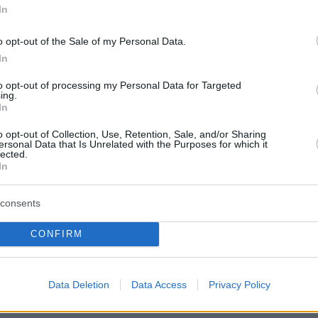
In
o opt-out of the Sale of my Personal Data.
In
to opt-out of processing my Personal Data for Targeted
ing.
In
o opt-out of Collection, Use, Retention, Sale, and/or Sharing
ersonal Data that Is Unrelated with the Purposes for which it
lected.
In
consents
CONFIRM
θερη έτσι ώστε να μην δοθεί συνέχεια στην
Data Deletion
Data Access
Privacy Policy
που έχει ήδη λάβει μεγάλες διαστάσεις.