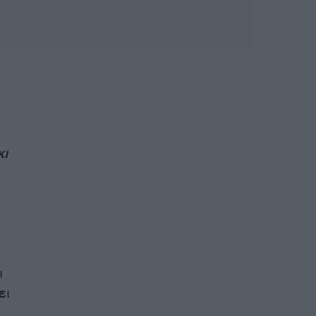
κι
ι
ει