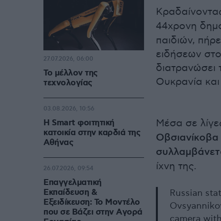
Κραδαίνοντα
44χρονη δημ
παιδιών, πήρε
ειδήσεων στο
27.07.2026, 06:00
διατρανώσει 
Το μέλλον της
Ουκρανία και
τεχνολογίας
03.08.2026, 10:56
Μέσα σε λίγε
Η Smart φοιτητική
κατοικία στην καρδιά της
Οβσιανίκοβα
Αθήνας
συλλαμβάνετα
ίχνη της.
26.07.2026, 09:54
Επαγγελματική
Εκπαίδευση &
Russian sta
Εξειδίκευση: Το Mοντέλο
Ovsyannikov
που σε Bάζει στην Aγορά
camera with 