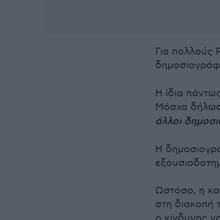
Για πολλούς 
δημοσιογρά
H ίδια πάντω
Μόσχα δήλωσε
άλλοι δημοσι
Η δημοσιογρ
εξουσιοδοτη
Ωστόσο, η κα
στη διακοπή 
ο κίνδυνος ν