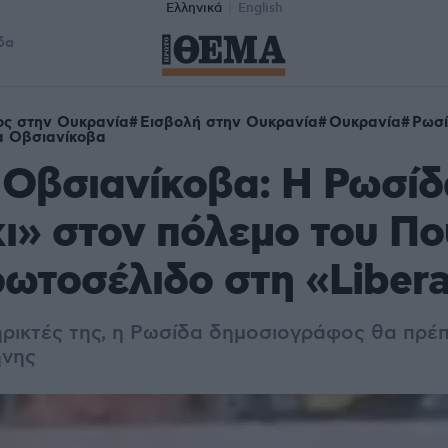
Ελληνικά
English
δα
ος στην Ουκρανία
Εισβολή στην Ουκρανία
Ουκρανία
Ρωσ
α Οβσιανίκοβα
Οβσιανίκοβα: H Ρωσίδ
χι» στον πόλεμο του Πο
ρωτοσέλιδο στη «Liber
ηρικτές της, η Ρωσίδα δημοσιογράφος θα πρέπ
ήνης