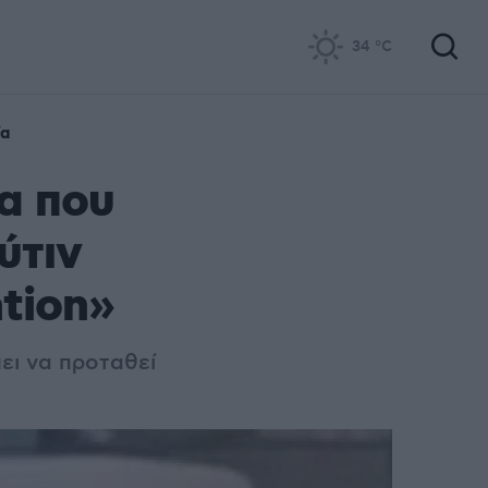
34
°C
ία
α που
ύτιν
ation»
ει να προταθεί