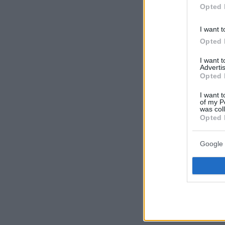
Opted 
I want t
Opted 
I want 
Advertis
Opted 
I want t
of my P
was col
Opted 
Google 
Αφέθηκε ελεύ
υπόθεσή της 