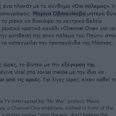
ς ένα πλακάτ με το σύνθημα
«Όχι πόλεμος»
, η
οσιογράφος,
Μαρίνα Οβσιανίκοβα
μητέρα δύ
 το ρίσκο να διακόψει το κεντρικό δελτίο
 ρωσικό κρατικό κανάλι «Channel One» για να
την αντίθεσή της στον πόλεμο του Πούτιν στη
 να καταγγείλει την προπαγάνδα της Μόσχας.
ς ώρες, το βίντεο με την
εξέγερση της
 έ
γινε viral στα social media με την ίδια να
ι από τις αρχές
. Για λίγες ώρες, είχαν χαθεί τ
te TV interrupted by "No War" protest. Maria
a, a Channel One employee, rushed in front of the
a poster saying “stop the war, don’t believe the